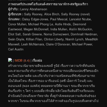
ภาพยนตร์ประเทศไอร์แลนด์-สหราชอาณาจักร-สหรัฐอเมริกา
ผู้กำกับ :
Lenny Abrahamson
ผู้เขียนบท :
Sally Rooney, Alice Birch, Sally Rooney (novel)
นักแสดง :
Daisy Edgar-Jones, Paul Mescal, Lancelot Ncube,
Conor Mullen, Michael Phong Le, Aoife Hinds, Desmond
Eastwood, Megan McDonnell, India Mullen, Aislín McGuckin,
Eliot Salt, Sarah Greene, Noma Dumezweni, Domhnall Herdman,
Seán Doyle, Killian Filan, Clinton Liberty, Niamh Lynch, Meadhbh
Maxwell, Leah McNamara, Claire O’Donovan, Michael Power,
Carl Austin
|
IMDB (8.4)
|
เรื่องย่อ
สร้างจากนวนิยายขายดีของแซลลี่ รูนีย์ เรื่องราวความรักที่ทันสมัย
และสวยงามเกี่ยวกับการที่คนคนหนึ่งสามารถเปลี่ยนแปลงชีวิตของอีก
คนโดยไม่คาดคิด และเกี่ยวกับว่าความสนิทสนมที่ซับซ้อนสามารถ
เป็นได้แค่ไหน เรื่องราวของ มารีแอนน์ (เดซี เอ็ดการ์-โจนส์) และ
คอนเนลล์ (พอล เมสคัล) ตลอดหลายปีที่ผ่านมา ขณะที่พวกเขาเริ่ม
ต้นเรื่องรัก ๆ ใคร่ ๆ แบบเดี๋ยวรักเดี๋ยวเลิกโดยเริ่มต้นที่โรงเรียนและ
ดำเนินต่อไปจนถึงมหาวิทยาลัย ทั้งคู่กำลังทดสอบความสัมพันธ์ของ
พวกเขา ในขณะที่พวกเขาเองก็ได้สำรวจตัวเองในรูปแบบที่แตกต่างไป