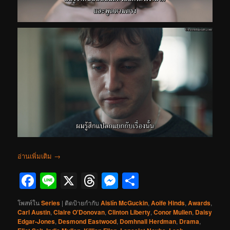
อ่านเพิ่มเติม
→
Facebook
Line
X
Threads
Messenger
Share
โพสท์ใน
Series
|
ติดป้ายกำกับ
Aislín McGuckin
,
Aoife Hinds
,
Awards
,
Carl Austin
,
Claire O'Donovan
,
Clinton Liberty
,
Conor Mullen
,
Daisy
Edgar-Jones
,
Desmond Eastwood
,
Domhnall Herdman
,
Drama
,