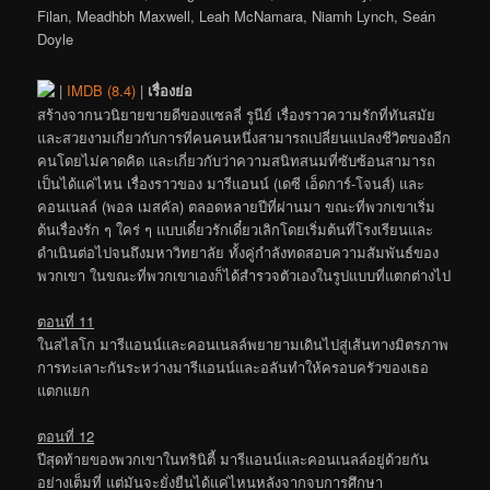
Filan, Meadhbh Maxwell, Leah McNamara, Niamh Lynch, Seán
Doyle
|
IMDB (8.4)
|
เรื่องย่อ
สร้างจากนวนิยายขายดีของแซลลี่ รูนีย์ เรื่องราวความรักที่ทันสมัย
และสวยงามเกี่ยวกับการที่คนคนหนึ่งสามารถเปลี่ยนแปลงชีวิตของอีก
คนโดยไม่คาดคิด และเกี่ยวกับว่าความสนิทสนมที่ซับซ้อนสามารถ
เป็นได้แค่ไหน เรื่องราวของ มารีแอนน์ (เดซี เอ็ดการ์-โจนส์) และ
คอนเนลล์ (พอล เมสคัล) ตลอดหลายปีที่ผ่านมา ขณะที่พวกเขาเริ่ม
ต้นเรื่องรัก ๆ ใคร่ ๆ แบบเดี๋ยวรักเดี๋ยวเลิกโดยเริ่มต้นที่โรงเรียนและ
ดำเนินต่อไปจนถึงมหาวิทยาลัย ทั้งคู่กำลังทดสอบความสัมพันธ์ของ
พวกเขา ในขณะที่พวกเขาเองก็ได้สำรวจตัวเองในรูปแบบที่แตกต่างไป
ตอนที่ 11
ในสไลโก มารีแอนน์และคอนเนลล์พยายามเดินไปสู่เส้นทางมิตรภาพ
การทะเลาะกันระหว่างมารีแอนน์และอลันทำให้ครอบครัวของเธอ
แตกแยก
ตอนที่ 12
ปีสุดท้ายของพวกเขาในทรินิตี้ มารีแอนน์และคอนเนลล์อยู่ด้วยกัน
อย่างเต็มที่ แต่มันจะยั่งยืนได้แค่ไหนหลังจากจบการศึกษา