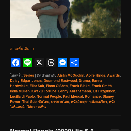
อ่านเพิ่มเติม
→
Facebook
Line
X
Threads
Messenger
Share
โพสท์ใน
Series
|
ติดป้ายกำกับ
Aislín McGuckin
,
Aoife Hinds
,
Awards
,
Daisy Edgar-Jones
,
Desmond Eastwood
,
Drama
,
Éanna
Hardwicke
,
Eliot Salt
,
Fionn O'Shea
,
Frank Blake
,
Frank Smith
,
India Mullen
,
Kwaku Fortune
,
Lenny Abrahamson
,
Liz Fitzgibbon
,
Lucilla di Paolo
,
Normal People
,
Paul Mescal
,
Romance
,
Slaney
Power
,
Thai Sub
,
ซับไทย
,
บรรยายไทย
,
หนังอังกฤษ
,
หนังอเมริกา
,
หนัง
ไอร์แลนด์
|
ใส่ความเห็น
Normal People (2020) Ep.5-6