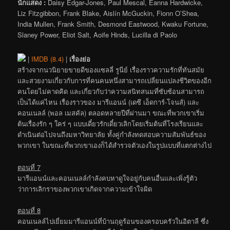
นักแสดง :
Daisy Edgar-Jones, Paul Mescal, Éanna Hardwicke,
Liz Fitzgibbon, Frank Blake, Aislín McGuckin, Fionn O’Shea,
India Mullen, Frank Smith, Desmond Eastwood, Kwaku Fortune,
Slaney Power, Eliot Salt, Aoife Hinds, Lucilla di Paolo
|
IMDB (8.4)
|
เรื่องย่อ
สร้างจากนวนิยายขายดีของแซลลี่ รูนีย์ เรื่องราวความรักที่ทันสมัย
และสวยงามเกี่ยวกับการที่คนคนหนึ่งสามารถเปลี่ยนแปลงชีวิตของอีก
คนโดยไม่คาดคิด และเกี่ยวกับว่าความสนิทสนมที่ซับซ้อนสามารถ
เป็นได้แค่ไหน เรื่องราวของ มารีแอนน์ (เดซี เอ็ดการ์-โจนส์) และ
คอนเนลล์ (พอล เมสคัล) ตลอดหลายปีที่ผ่านมา ขณะที่พวกเขาเริ่ม
ต้นเรื่องรัก ๆ ใคร่ ๆ แบบเดี๋ยวรักเดี๋ยวเลิกโดยเริ่มต้นที่โรงเรียนและ
ดำเนินต่อไปจนถึงมหาวิทยาลัย ทั้งคู่กำลังทดสอบความสัมพันธ์ของ
พวกเขา ในขณะที่พวกเขาเองก็ได้สำรวจตัวเองในรูปแบบที่แตกต่างไป
ตอนที่ 7
มารีแอนน์และคอนเนลล์กำลังคบหาดูใจอยู่กับคนอื่นและเพิ่งรู้ตัว
ว่าการเลิกราของพวกเขาเกิดจากความเข้าใจผิด
ตอนที่ 8
คอนเนลล์ไปเยี่ยมมารีแอนน์ที่บ้านฤดูร้อนของครอบครัวในอิตาลี ซึ่ง