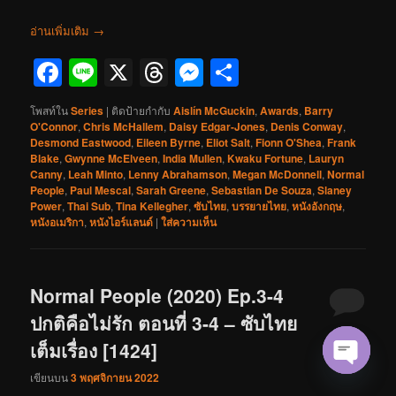
อ่านเพิ่มเติม
→
Facebook
Line
X
Threads
Messenger
Share
โพสท์ใน
Series
|
ติดป้ายกำกับ
Aislín McGuckin
,
Awards
,
Barry
O'Connor
,
Chris McHallem
,
Daisy Edgar-Jones
,
Denis Conway
,
Desmond Eastwood
,
Eileen Byrne
,
Eliot Salt
,
Fionn O'Shea
,
Frank
Blake
,
Gwynne McElveen
,
India Mullen
,
Kwaku Fortune
,
Lauryn
Canny
,
Leah Minto
,
Lenny Abrahamson
,
Megan McDonnell
,
Normal
People
,
Paul Mescal
,
Sarah Greene
,
Sebastian De Souza
,
Slaney
Power
,
Thai Sub
,
Tina Kellegher
,
ซับไทย
,
บรรยายไทย
,
หนังอังกฤษ
,
หนังอเมริกา
,
หนังไอร์แลนด์
|
ใส่ความเห็น
Normal People (2020) Ep.3-4
ปกติคือไม่รัก ตอนที่ 3-4 – ซับไทย
เต็มเรื่อง [1424]
เขียนบน
3 พฤศจิกายน 2022
Open cha