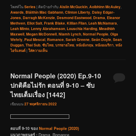
โพสท์ใน
Series
|
ติดป้ายกำกับ
Aislín McGuckin
,
Aoibhinn McAuley
,
Awards
,
Bláithín Mac Gabhann
,
Clinton Liberty
,
Daisy Edgar-
Jones
,
Darragh McKenzie
,
Desmond Eastwood
,
Drama
,
Eleanor
Methven
,
Eliot Salt
,
Frank Blake
,
Killian Filan
,
Leah McNamara
,
Leah Minto
,
Lenny Abrahamson
,
Louschia Harding
,
Meadhbh
Maxwell
,
Megan McDonnell
,
Niamh Lynch
,
Normal People
,
Olga
Wehrly
,
Paul Mescal
,
Romance
,
Sarah Greene
,
Seán Doyle
,
Sean
Duggan
,
Thai Sub
,
ซับไทย
,
บรรยายไทย
,
หนังอังกฤษ
,
หนังอเมริกา
,
หนัง
ไอร์แลนด์
|
ใส่ความเห็น
Normal People (2020) Ep.9-10
ปกติคือไม่รัก ตอนที่ 9-10 – ซับ
ไทยเต็มเรื่อง [1442]
เขียนบน
27 พฤศจิกายน 2022
ตอนที่ 9-10 ของ
Normal People (2020)
แนวภาพยนตร์ :
Drama, Romance