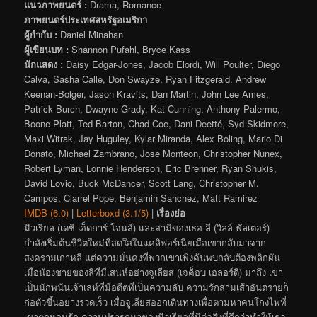
แนวภาพยนตร์ :
Drama, Romance
ภาพยนตร์ประเทศสหรัฐอเมริกา
ผู้กำกับ :
Daniel Minahan
ผู้เขียนบท :
Shannon Pufahl, Bryce Kass
นักแสดง :
Daisy Edgar-Jones, Jacob Elordi, Will Poulter, Diego
Calva, Sasha Calle, Don Swayze, Ryan Fitzgerald, Andrew
Keenan-Bolger, Jason Kravits, Dan Martin, John Lee Ames,
Patrick Burch, Dwayne Grady, Kat Cunning, Anthony Palermo,
Boone Platt, Ted Barton, Chad Coe, Dani Deetté, Syd Skidmore,
Maxi Witrak, Jay Huguley, Kylar Miranda, Alex Boling, Mario Di
Donato, Michael Zambrano, Jose Monteon, Christopher Nunex,
Robert Lyman, Lonnie Henderson, Eric Brenner, Ryan Shukis,
David Lovio, Buck McDancer, Scott Lang, Christopher M.
Campos, Clarrel Pope, Benjamin Sanchez, Matt Ramirez
IMDB (6.0)
|
Letterboxd (3.1/5)
|
เรื่องย่อ
มิวเรียล (เดซี เอ็ดการ์-โจนส์) และสามีของเธอ ลี (วิลล์ พัลเตอร์)
กำลังเริ่มต้นชีวิตใหม่ที่สดใสในแคลิฟอร์เนียเมื่อเขากลับมาจาก
สงครามเกาหลี แต่ความมั่นคงที่พวกเขาเพิ่งค้นพบกลับต้องพลิกผัน
เมื่อน้องชายของลีที่มีเสน่ห์อย่างจูเลียส (เจค็อบ เอลอร์ดี) มาถึง เขา
เป็นนักพนันเจ้าเล่ห์ที่มีอดีตที่เป็นความลับ ความรักสามเส้าอันตรายก็
ก่อตัวขึ้นอย่างรวดเร็ว เมื่อจูเลียสออกเดินทางเพื่อตามหาคนโกงไพ่ที่
เขาตกหลุมรัก ความปรารถนาของมิวเรียลที่มีต่อสิ่งที่ดีกว่าทำให้เธอ