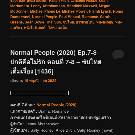
Eliot Salt
,
India Mullen
,
Killian Filan
,
Lancelot Ncube
,
Leah
McNamara
,
Lenny Abrahamson
,
Meadhbh Maxwell
,
Megan
McDonnell
,
Michael Phong Le
,
Michael Power
,
Niamh Lynch
,
Noma
Dumezweni
,
Normal People
,
Paul Mescal
,
Romance
,
Sarah
Greene
,
Seán Doyle
,
Thai Sub
,
ซับไทย
,
บรรยายไทย
,
หนังอังกฤษ
,
หนัง
อเมริกา
,
หนังไอร์แลนด์
|
ใส่ความเห็น
Normal People (2020) Ep.7-8
ปกติคือไม่รัก ตอนที่ 7-8 – ซับไทย
เต็มเรื่อง [1436]
เขียนบน
19 พฤศจิกายน 2022
ตอนที่ 7-8 ของ
Normal People (2020)
แนวภาพยนตร์ :
Drama, Romance
ภาพยนตร์ประเทศไอร์แลนด์-สหราชอาณาจักร-สหรัฐอเมริกา
ผู้กำกับ :
Lenny Abrahamson
ผู้เขียนบท :
Sally Rooney, Alice Birch, Sally Rooney (novel)