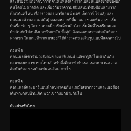
และสวยงามเกี่ยวกับการที่คนคนหนึ่งสามารถเปลี่ยนแปลงชีวิตของอีก
คนโดยไม่คาดคิด และเกี่ยวกับว่าความสนิทสนมที่ซับซ้อนสามารถ
เป็นได้แค่ไหน เรื่องราวของ มารีแอนน์ (เดซี เอ็ดการ์-โจนส์) และ
คอนเนลล์ (พอล เมสคัล) ตลอดหลายปีที่ผ่านมา ขณะที่พวกเขาเริ่ม
ต้นเรื่องรัก ๆ ใคร่ ๆ แบบเดี๋ยวรักเดี๋ยวเลิกโดยเริ่มต้นที่โรงเรียนและ
ดำเนินต่อไปจนถึงมหาวิทยาลัย ทั้งคู่กำลังทดสอบความสัมพันธ์ของ
พวกเขา ในขณะที่พวกเขาเองก็ได้สำรวจตัวเองในรูปแบบที่แตกต่างไป
ตอนที่ 5
คอนเนลล์เข้าร่วมวงสังคมของมารีแอนน์ แต่เขารู้สึกไม่เข้ากันกับ
กลุ่มของเธอ เขาขอโทษสำหรับสิ่งที่เขาทำกับเธอ เธอทบทวนความ
สัมพันธ์ของเธอกับแฟนคนใหม่ กาเร็ธ
ตอนที่ 6
คอนเนลล์และมารีแอนน์กลับมาคบกัน แต่เมื่อเขาตกงานและเธอต้อง
เดินทางกลับบ้านเกิด พวกเขาก็แยกย้ายกันไป
ตัวอย่างซับไทย