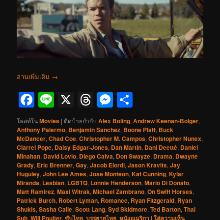
อ่านเพิ่มเติม
→
Facebook
Line
X
Threads
Messenger
Share
โพสท์ใน
Movies
|
ติดป้ายกำกับ
Alex Boling
,
Andrew Keenan-Bolger
,
Anthony Palermo
,
Benjamin Sanchez
,
Boone Platt
,
Buck
McDancer
,
Chad Coe
,
Christopher M. Campos
,
Christopher Nunex
,
Clarrel Pope
,
Daisy Edgar-Jones
,
Dan Martin
,
Dani Deetté
,
Daniel
Minahan
,
David Lovio
,
Diego Calva
,
Don Swayze
,
Drama
,
Dwayne
Grady
,
Eric Brenner
,
Gay
,
Jacob Elordi
,
Jason Kravits
,
Jay
Huguley
,
John Lee Ames
,
Jose Monteon
,
Kat Cunning
,
Kylar
Miranda
,
Lesbian
,
LGBTQ
,
Lonnie Henderson
,
Mario Di Donato
,
Matt Ramirez
,
Maxi Witrak
,
Michael Zambrano
,
On Swift Horses
,
Patrick Burch
,
Robert Lyman
,
Romance
,
Ryan Fitzgerald
,
Ryan
Shukis
,
Sasha Calle
,
Scott Lang
,
Syd Skidmore
,
Ted Barton
,
Thai
Sub
,
Will Poulter
,
ซับไทย
,
บรรยายไทย
,
หนังอเมริกา
|
ใส่ความเห็น