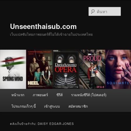
ข้าม
ข้าม
ไป
ไป
ค้นหา
ยัง
บทความ
เนื้อหา
รอง
Unseenthaisub.com
หลัก
เว็บแปลซับไทยภาพยนตร์ที่ไม่ได้เข้าฉายในประเทศไทย
เมนู
หน้าแรก
ภาพยนตร์
ซีรีส์
รวมหนังซีรีส์ (โปสเตอร์)
หลัก
โปรแกรมเร็วๆ นี้
เข้าสู่ระบบ
สมัครสมาชิก
คลังเก็บป้ายกำกับ:
DAISY EDGAR-JONES