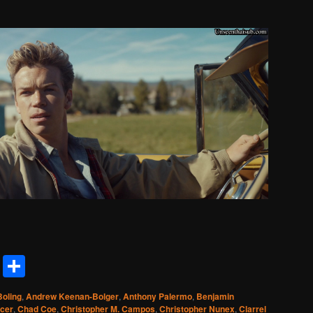
reads
Messenger
Share
Boling
,
Andrew Keenan-Bolger
,
Anthony Palermo
,
Benjamin
cer
,
Chad Coe
,
Christopher M. Campos
,
Christopher Nunex
,
Clarrel