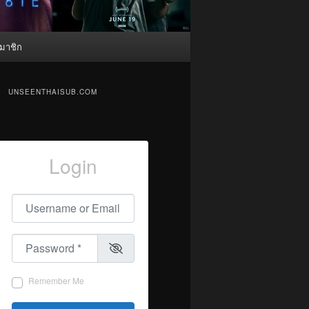
มาชิก
UNSEENTHAISUB.COM
Login
Username or Email
*
Password
*
Remember Me