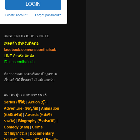
LOGIN
Create account
Forgot password?
UNSEENTHAISUB’S NOTE
เพจหลัก สำหรับติดต่อ
facebook.com/unseenthaisub
LINE สำหรับติดต่อ
ID: unseenthaisub
ต้องการสอบถามหรือพบปัญหาบน
เว็บแจ้งได้ที่เพจหรือไลน์เลยครับ
หมวดหมู่ประเภทภาพยนตร์
Series (ซีรีส์)
|
Action (บู๊)
|
Adventure (ผจญภัย)
|
Animation
(แอนิเมชัน)
|
Awards (หนังชิง
รางวัล)
|
Biography (ชีวประวัติ)
|
Comedy (ตลก)
|
Crime
(อาชญากรรม)
|
Documentary
(สารคดี)
|
Drama (ชีวิต)
|
Family