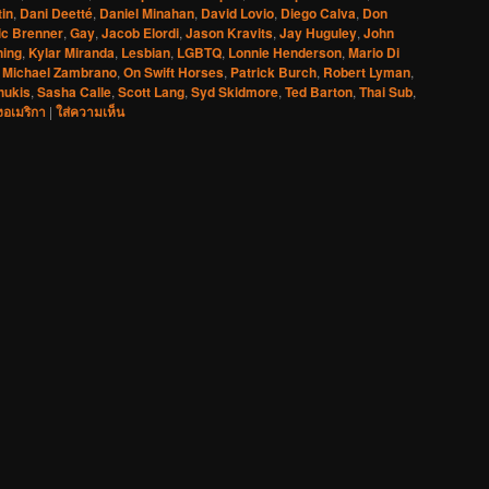
in
,
Dani Deetté
,
Daniel Minahan
,
David Lovio
,
Diego Calva
,
Don
ic Brenner
,
Gay
,
Jacob Elordi
,
Jason Kravits
,
Jay Huguley
,
John
ning
,
Kylar Miranda
,
Lesbian
,
LGBTQ
,
Lonnie Henderson
,
Mario Di
,
Michael Zambrano
,
On Swift Horses
,
Patrick Burch
,
Robert Lyman
,
hukis
,
Sasha Calle
,
Scott Lang
,
Syd Skidmore
,
Ted Barton
,
Thai Sub
,
งอเมริกา
|
ใส่ความเห็น