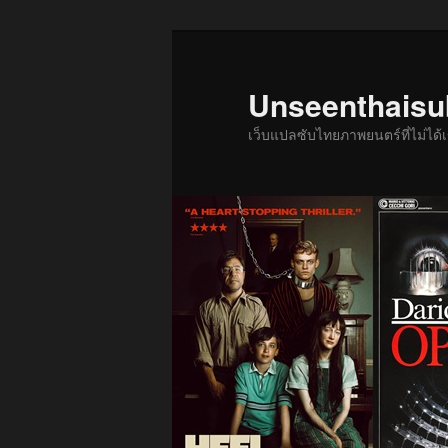
ข้าม
ข้าม
ไป
ไป
ยัง
บทความ
Unseenthais
เนื้อหา
รอง
เว็บแปลซับไทยภาพยนตร์ที่ไม่ไ
หลัก