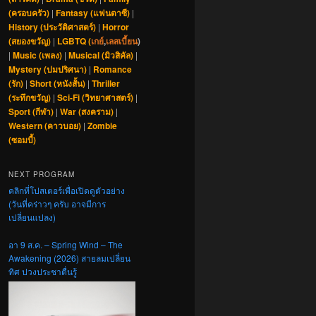
(ครอบครัว)
|
Fantasy (แฟนตาซี)
|
History (ประวัติศาสตร์)
|
Horror
(สยองขวัญ)
|
LGBTQ (
เกย์
,
เลสเบี้ยน
)
|
Music (เพลง)
|
Musical (มิวสิคัล)
|
Mystery (ปมปริศนา)
|
Romance
(รัก)
|
Short (หนังสั้น)
|
Thriller
(ระทึกขวัญ)
|
Sci-Fi (วิทยาศาสตร์)
|
Sport (กีฬา)
|
War (สงคราม)
|
Western (คาวบอย)
|
Zombie
(ซอมบี้)
NEXT PROGRAM
คลิกที่โปสเตอร์เพื่อเปิดดูตัวอย่าง
(วันที่คร่าวๆ ครับ อาจมีการ
เปลี่ยนแปลง)
อา 9 ส.ค. – Spring Wind – The
Awakening (2026) สายลมเปลี่ยน
ทิศ ปวงประชาตื่นรู้