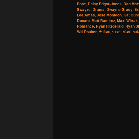
Pope
,
Daisy Edgar-Jones
,
Dan Mart
Swayze
,
Drama
,
Dwayne Grady
,
Er
Lee Ames
,
Jose Monteon
,
Kat Cun
Donato
,
Matt Ramirez
,
Maxi Witrak
Romance
,
Ryan Fitzgerald
,
Ryan S
Will Poulter
,
ซับไทย
,
บรรยายไทย
,
หนั