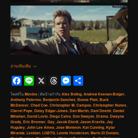
อ่านเพิ่มเติม
→
Facebook
Line
X
Threads
Messenger
Share
โพสท์ใน
Movies
|
ติดป้ายกำกับ
Alex Boling
,
Andrew Keenan-Bolger
,
Anthony Palermo
,
Benjamin Sanchez
,
Boone Platt
,
Buck
McDancer
,
Chad Coe
,
Christopher M. Campos
,
Christopher Nunex
,
Clarrel Pope
,
Daisy Edgar-Jones
,
Dan Martin
,
Dani Deetté
,
Daniel
Minahan
,
David Lovio
,
Diego Calva
,
Don Swayze
,
Drama
,
Dwayne
Grady
,
Eric Brenner
,
Gay
,
Jacob Elordi
,
Jason Kravits
,
Jay
Huguley
,
John Lee Ames
,
Jose Monteon
,
Kat Cunning
,
Kylar
Miranda
,
Lesbian
,
LGBTQ
,
Lonnie Henderson
,
Mario Di Donato
,