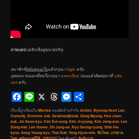
ภาพแคป
(คลิกเพื่อดูขนาดจริง)
สมาชิกที่
สนับสนุนเว็บ
แล้วกรุณา
login
ครับ
บุคคลภายนอกที่สนใจกรุณา
ลงทะเบียน
ก่อนแล้วติดต่อมาที่
แฟน
เพจ
ครับ
Facebook
Line
X
Threads
Messenger
Share
เรื่องนี้ถูกเขียนใน
Movies
และติดป้ายกำกับ
Action
,
Byeong-heon Lee
,
Comedy
,
Extreme Job
,
Geukhanjikeob
,
Gong Myung
,
Heo Joon-
suk
,
Jin Seon-kyu
,
Kim Eui-sung
,
Kim Ji-young
,
Kim Jong-soo
,
Lee
Dong-hwi
,
Lee Hanee
,
Oh Jung-se
,
Ryu Seung-ryong
,
Shin Ha-
kyun
,
Song Young-kyu
,
Thai Sub
,
Yang Hyun-min
,
ซับไทย
,
บรรยาย
ไทย
,
หนังเกาหลีใต้
,
극한직업
โดย
คั่นหน้า
ลิงก์ถาวร