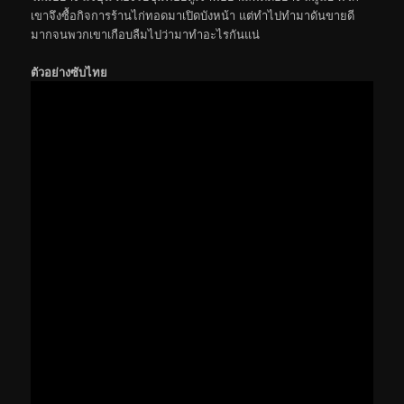
เขาจึงซื้อกิจการร้านไก่ทอดมาเปิดบังหน้า แต่ทำไปทำมาดันขายดี
มากจนพวกเขาเกือบลืมไปว่ามาทำอะไรกันแน่
ตัวอย่างซับไทย