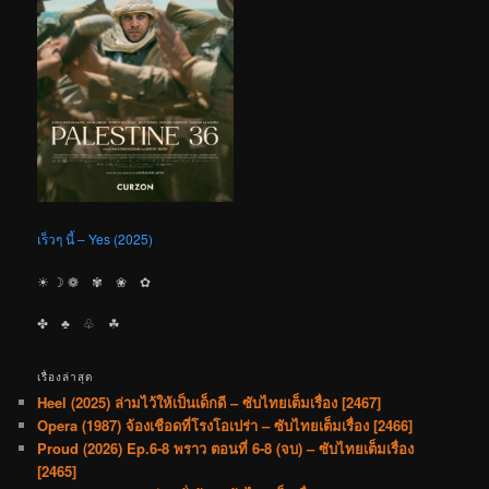
เร็วๆ นี้ – Yes (2025)
☀︎ ☽ ❁ ✾ ❀ ✿
✤ ♣︎ ♧ ☘︎
เรื่องล่าสุด
Heel (2025) ล่ามไว้ให้เป็นเด็กดี – ซับไทยเต็มเรื่อง [2467]
Opera (1987) จ้องเชือดที่โรงโอเปร่า – ซับไทยเต็มเรื่อง [2466]
Proud (2026) Ep.6-8 พราว ตอนที่ 6-8 (จบ) – ซับไทยเต็มเรื่อง
[2465]