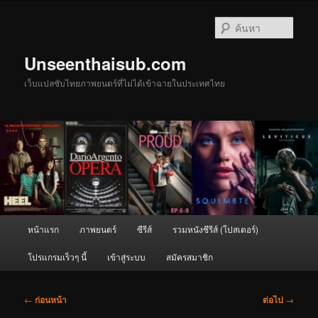
ข้าม
ไป
ค้นหา
ยัง
เนื้อหา
Unseenthaisub.com
หลัก
เว็บแปลซับไทยภาพยนตร์ที่ไม่ได้เข้าฉายในประเทศไทย
เมนู
หน้าแรก
ภาพยนตร์
ซีรีส์
รวมหนังซีรีส์ (โปสเตอร์)
หลัก
โปรแกรมเร็วๆ นี้
เข้าสู่ระบบ
สมัครสมาชิก
เมนู
←
ก่อนหน้า
ต่อไป
→
นำทาง