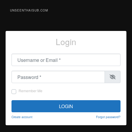
UNSEENTHAISUB.COM
Login
Username or Email
*
Password
*
Remember Me
LOGIN
Create account
Forgot password?