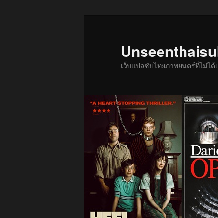
ข้าม
ข้าม
ไป
ไป
ยัง
บทความ
Unseenthais
เนื้อหา
รอง
เว็บแปลซับไทยภาพยนตร์ที่ไม่ไ
หลัก