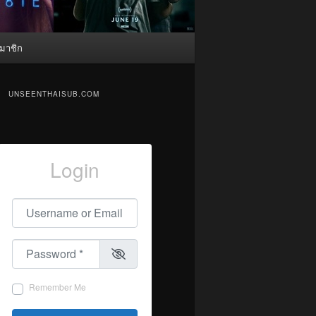
มาชิก
UNSEENTHAISUB.COM
Login
Username or Email
*
Password
*
Remember Me