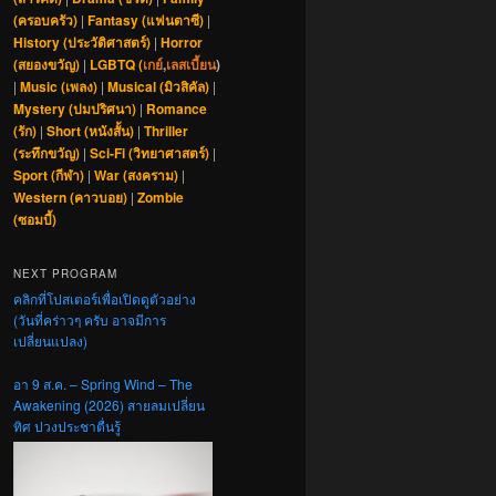
(ครอบครัว)
|
Fantasy (แฟนตาซี)
|
History (ประวัติศาสตร์)
|
Horror
(สยองขวัญ)
|
LGBTQ (
เกย์
,
เลสเบี้ยน
)
|
Music (เพลง)
|
Musical (มิวสิคัล)
|
Mystery (ปมปริศนา)
|
Romance
(รัก)
|
Short (หนังสั้น)
|
Thriller
(ระทึกขวัญ)
|
Sci-Fi (วิทยาศาสตร์)
|
Sport (กีฬา)
|
War (สงคราม)
|
Western (คาวบอย)
|
Zombie
(ซอมบี้)
NEXT PROGRAM
คลิกที่โปสเตอร์เพื่อเปิดดูตัวอย่าง
(วันที่คร่าวๆ ครับ อาจมีการ
เปลี่ยนแปลง)
อา 9 ส.ค. – Spring Wind – The
Awakening (2026) สายลมเปลี่ยน
ทิศ ปวงประชาตื่นรู้