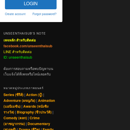
LOGIN
Create account
Forgot password?
UNSEENTHAISUB’S NOTE
เพจหลัก สำหรับติดต่อ
facebook.com/unseenthaisub
LINE สำหรับติดต่อ
ID: unseenthaisub
ต้องการสอบถามหรือพบปัญหาบน
เว็บแจ้งได้ที่เพจหรือไลน์เลยครับ
หมวดหมู่ประเภทภาพยนตร์
Series (ซีรีส์)
|
Action (บู๊)
|
Adventure (ผจญภัย)
|
Animation
(แอนิเมชัน)
|
Awards (หนังชิง
รางวัล)
|
Biography (ชีวประวัติ)
|
Comedy (ตลก)
|
Crime
(อาชญากรรม)
|
Documentary
(สารคดี)
|
Drama (ชีวิต)
|
Family