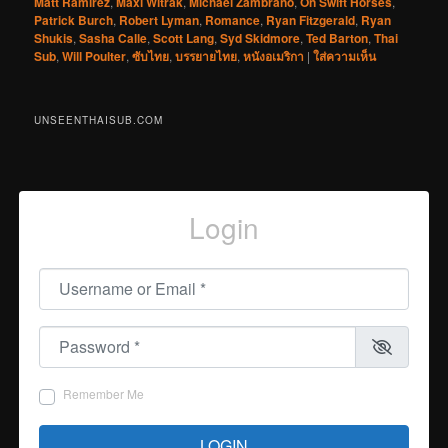
Matt Ramirez
,
Maxi Witrak
,
Michael Zambrano
,
On Swift Horses
,
Patrick Burch
,
Robert Lyman
,
Romance
,
Ryan Fitzgerald
,
Ryan
Shukis
,
Sasha Calle
,
Scott Lang
,
Syd Skidmore
,
Ted Barton
,
Thai
Sub
,
Will Poulter
,
ซับไทย
,
บรรยายไทย
,
หนังอเมริกา
|
ใส่ความเห็น
UNSEENTHAISUB.COM
Login
Username or Email
*
Password
*
Remember Me
LOGIN