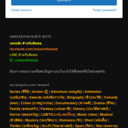
Create account
Forgot password?
UNSEENTHAISUB’S NOTE
เพจหลัก สำหรับติดต่อ
facebook.com/unseenthaisub
LINE สำหรับติดต่อ
ID: unseenthaisub
ต้องการสอบถามหรือพบปัญหาบนเว็บแจ้งได้ที่เพจหรือไลน์เลยครับ
หมวดหมู่ประเภทภาพยนตร์
Series (ซีรีส์)
|
Action (บู๊)
|
Adventure (ผจญภัย)
|
Animation
(แอนิเมชัน)
|
Awards (หนังชิงรางวัล)
|
Biography (ชีวประวัติ)
|
Comedy
(ตลก)
|
Crime (อาชญากรรม)
|
Documentary (สารคดี)
|
Drama (ชีวิต)
|
Family (ครอบครัว)
|
Fantasy (แฟนตาซี)
|
History (ประวัติศาสตร์)
|
Horror (สยองขวัญ)
|
LGBTQ (
เกย์
,
เลสเบี้ยน
)
|
Music (เพลง)
|
Musical
(มิวสิคัล)
|
Mystery (ปมปริศนา)
|
Romance (รัก)
|
Short (หนังสั้น)
|
Thriller (ระทึกขวัญ)
|
Sci-Fi (วิทยาศาสตร์)
|
Sport (กีฬา)
|
War (สงคราม)