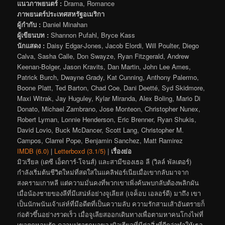
แนวภาพยนตร์ :
Drama, Romance
ภาพยนตร์ประเทศสหรัฐอเมริกา
ผู้กำกับ :
Daniel Minahan
ผู้เขียนบท :
Shannon Pufahl, Bryce Kass
นักแสดง :
Daisy Edgar-Jones, Jacob Elordi, Will Poulter, Diego
Calva, Sasha Calle, Don Swayze, Ryan Fitzgerald, Andrew
Keenan-Bolger, Jason Kravits, Dan Martin, John Lee Ames,
Patrick Burch, Dwayne Grady, Kat Cunning, Anthony Palermo,
Boone Platt, Ted Barton, Chad Coe, Dani Deetté, Syd Skidmore,
Maxi Witrak, Jay Huguley, Kylar Miranda, Alex Boling, Mario Di
Donato, Michael Zambrano, Jose Monteon, Christopher Nunex,
Robert Lyman, Lonnie Henderson, Eric Brenner, Ryan Shukis,
David Lovio, Buck McDancer, Scott Lang, Christopher M.
Campos, Clarrel Pope, Benjamin Sanchez, Matt Ramirez
IMDB (6.0)
|
Letterboxd (3.1/5)
|
เรื่องย่อ
มิวเรียล (เดซี เอ็ดการ์-โจนส์) และสามีของเธอ ลี (วิลล์ พัลเตอร์)
กำลังเริ่มต้นชีวิตใหม่ที่สดใสในแคลิฟอร์เนียเมื่อเขากลับมาจาก
สงครามเกาหลี แต่ความมั่นคงที่พวกเขาเพิ่งค้นพบกลับต้องพลิกผัน
เมื่อน้องชายของลีที่มีเสน่ห์อย่างจูเลียส (เจค็อบ เอลอร์ดี) มาถึง เขา
เป็นนักพนันเจ้าเล่ห์ที่มีอดีตที่เป็นความลับ ความรักสามเส้าอันตรายก็
ก่อตัวขึ้นอย่างรวดเร็ว เมื่อจูเลียสออกเดินทางเพื่อตามหาคนโกงไพ่ที่
เขาตกหลุมรัก ความปรารถนาของมิวเรียลที่มีต่อสิ่งที่ดีกว่าทำให้เธอ