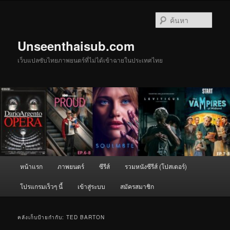
ข้าม
ข้าม
ไป
ไป
ค้นหา
ยัง
บทความ
เนื้อหา
รอง
Unseenthaisub.com
หลัก
เว็บแปลซับไทยภาพยนตร์ที่ไม่ได้เข้าฉายในประเทศไทย
เมนู
หน้าแรก
ภาพยนตร์
ซีรีส์
รวมหนังซีรีส์ (โปสเตอร์)
หลัก
โปรแกรมเร็วๆ นี้
เข้าสู่ระบบ
สมัครสมาชิก
คลังเก็บป้ายกำกับ:
TED BARTON