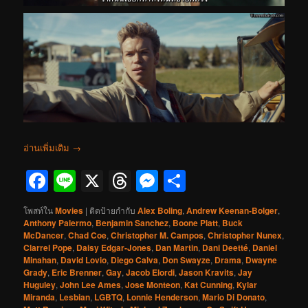
อ่านเพิ่มเติม
→
Facebook
Line
X
Threads
Messenger
Share
โพสท์ใน
Movies
|
ติดป้ายกำกับ
Alex Boling
,
Andrew Keenan-Bolger
,
Anthony Palermo
,
Benjamin Sanchez
,
Boone Platt
,
Buck
McDancer
,
Chad Coe
,
Christopher M. Campos
,
Christopher Nunex
,
Clarrel Pope
,
Daisy Edgar-Jones
,
Dan Martin
,
Dani Deetté
,
Daniel
Minahan
,
David Lovio
,
Diego Calva
,
Don Swayze
,
Drama
,
Dwayne
Grady
,
Eric Brenner
,
Gay
,
Jacob Elordi
,
Jason Kravits
,
Jay
Huguley
,
John Lee Ames
,
Jose Monteon
,
Kat Cunning
,
Kylar
Miranda
,
Lesbian
,
LGBTQ
,
Lonnie Henderson
,
Mario Di Donato
,