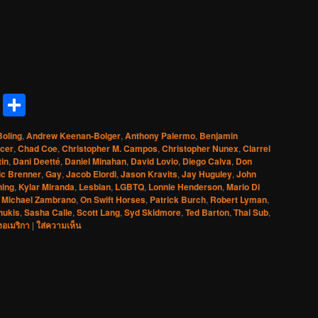
reads
Messenger
Share
Boling
,
Andrew Keenan-Bolger
,
Anthony Palermo
,
Benjamin
cer
,
Chad Coe
,
Christopher M. Campos
,
Christopher Nunex
,
Clarrel
in
,
Dani Deetté
,
Daniel Minahan
,
David Lovio
,
Diego Calva
,
Don
ic Brenner
,
Gay
,
Jacob Elordi
,
Jason Kravits
,
Jay Huguley
,
John
ning
,
Kylar Miranda
,
Lesbian
,
LGBTQ
,
Lonnie Henderson
,
Mario Di
,
Michael Zambrano
,
On Swift Horses
,
Patrick Burch
,
Robert Lyman
,
hukis
,
Sasha Calle
,
Scott Lang
,
Syd Skidmore
,
Ted Barton
,
Thai Sub
,
งอเมริกา
|
ใส่ความเห็น