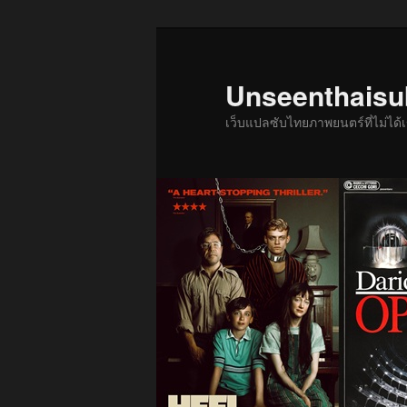
ข้าม
ข้าม
ไป
ไป
ยัง
บทความ
Unseenthais
เนื้อหา
รอง
เว็บแปลซับไทยภาพยนตร์ที่ไม่ไ
หลัก