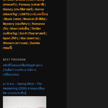
(ครอบครัว)
|
Fantasy (แฟนตาซี)
|
History (ประวัติศาสตร์)
|
Horror
(สยองขวัญ)
|
LGBTQ (
เกย์
,
เลสเบี้ยน
)
|
Music (เพลง)
|
Musical (มิวสิคัล)
|
Mystery (ปมปริศนา)
|
Romance
(รัก)
|
Short (หนังสั้น)
|
Thriller
(ระทึกขวัญ)
|
Sci-Fi (วิทยาศาสตร์)
|
Sport (กีฬา)
|
War (สงคราม)
|
Western (คาวบอย)
|
Zombie
(ซอมบี้)
NEXT PROGRAM
คลิกที่โปสเตอร์เพื่อเปิดดูตัวอย่าง
(วันที่คร่าวๆ ครับ อาจมีการ
เปลี่ยนแปลง)
อา 9 ส.ค. – Spring Wind – The
Awakening (2026) สายลมเปลี่ยน
ทิศ ปวงประชาตื่นรู้