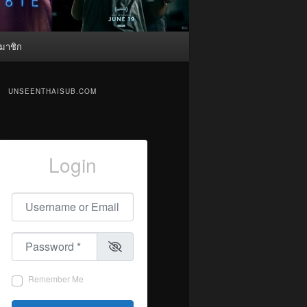
มาชิก
UNSEENTHAISUB.COM
Login
Username or Email
*
Password
*
Remember Me