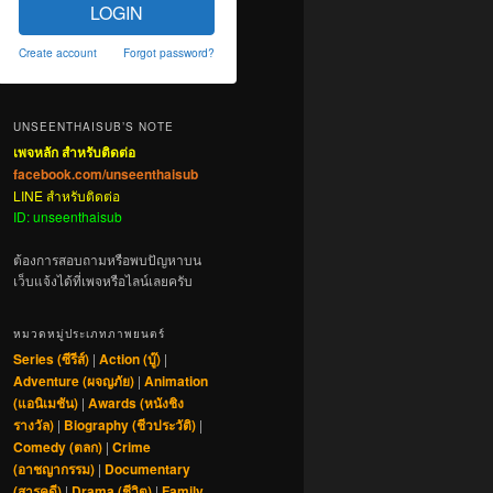
LOGIN
Create account
Forgot password?
UNSEENTHAISUB’S NOTE
เพจหลัก สำหรับติดต่อ
facebook.com/unseenthaisub
LINE สำหรับติดต่อ
ID: unseenthaisub
ต้องการสอบถามหรือพบปัญหาบน
เว็บแจ้งได้ที่เพจหรือไลน์เลยครับ
หมวดหมู่ประเภทภาพยนตร์
Series (ซีรีส์)
|
Action (บู๊)
|
Adventure (ผจญภัย)
|
Animation
(แอนิเมชัน)
|
Awards (หนังชิง
รางวัล)
|
Biography (ชีวประวัติ)
|
Comedy (ตลก)
|
Crime
(อาชญากรรม)
|
Documentary
(สารคดี)
|
Drama (ชีวิต)
|
Family