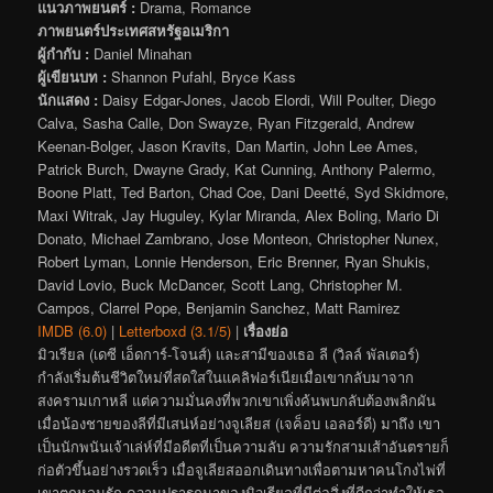
แนวภาพยนตร์ :
Drama, Romance
ภาพยนตร์ประเทศสหรัฐอเมริกา
ผู้กำกับ :
Daniel Minahan
ผู้เขียนบท :
Shannon Pufahl, Bryce Kass
นักแสดง :
Daisy Edgar-Jones, Jacob Elordi, Will Poulter, Diego
Calva, Sasha Calle, Don Swayze, Ryan Fitzgerald, Andrew
Keenan-Bolger, Jason Kravits, Dan Martin, John Lee Ames,
Patrick Burch, Dwayne Grady, Kat Cunning, Anthony Palermo,
Boone Platt, Ted Barton, Chad Coe, Dani Deetté, Syd Skidmore,
Maxi Witrak, Jay Huguley, Kylar Miranda, Alex Boling, Mario Di
Donato, Michael Zambrano, Jose Monteon, Christopher Nunex,
Robert Lyman, Lonnie Henderson, Eric Brenner, Ryan Shukis,
David Lovio, Buck McDancer, Scott Lang, Christopher M.
Campos, Clarrel Pope, Benjamin Sanchez, Matt Ramirez
IMDB (6.0)
|
Letterboxd (3.1/5)
|
เรื่องย่อ
มิวเรียล (เดซี เอ็ดการ์-โจนส์) และสามีของเธอ ลี (วิลล์ พัลเตอร์)
กำลังเริ่มต้นชีวิตใหม่ที่สดใสในแคลิฟอร์เนียเมื่อเขากลับมาจาก
สงครามเกาหลี แต่ความมั่นคงที่พวกเขาเพิ่งค้นพบกลับต้องพลิกผัน
เมื่อน้องชายของลีที่มีเสน่ห์อย่างจูเลียส (เจค็อบ เอลอร์ดี) มาถึง เขา
เป็นนักพนันเจ้าเล่ห์ที่มีอดีตที่เป็นความลับ ความรักสามเส้าอันตรายก็
ก่อตัวขึ้นอย่างรวดเร็ว เมื่อจูเลียสออกเดินทางเพื่อตามหาคนโกงไพ่ที่
เขาตกหลุมรัก ความปรารถนาของมิวเรียลที่มีต่อสิ่งที่ดีกว่าทำให้เธอ