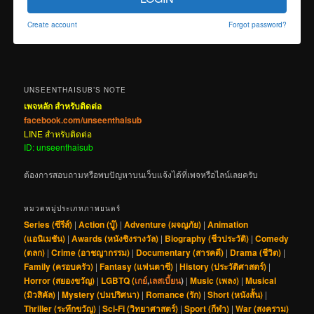
Create account
Forgot password?
UNSEENTHAISUB’S NOTE
เพจหลัก สำหรับติดต่อ
facebook.com/unseenthaisub
LINE สำหรับติดต่อ
ID: unseenthaisub
ต้องการสอบถามหรือพบปัญหาบนเว็บแจ้งได้ที่เพจหรือไลน์เลยครับ
หมวดหมู่ประเภทภาพยนตร์
Series (ซีรีส์)
|
Action (บู๊)
|
Adventure (ผจญภัย)
|
Animation
(แอนิเมชัน)
|
Awards (หนังชิงรางวัล)
|
Biography (ชีวประวัติ)
|
Comedy
(ตลก)
|
Crime (อาชญากรรม)
|
Documentary (สารคดี)
|
Drama (ชีวิต)
|
Family (ครอบครัว)
|
Fantasy (แฟนตาซี)
|
History (ประวัติศาสตร์)
|
Horror (สยองขวัญ)
|
LGBTQ (
เกย์
,
เลสเบี้ยน
)
|
Music (เพลง)
|
Musical
(มิวสิคัล)
|
Mystery (ปมปริศนา)
|
Romance (รัก)
|
Short (หนังสั้น)
|
Thriller (ระทึกขวัญ)
|
Sci-Fi (วิทยาศาสตร์)
|
Sport (กีฬา)
|
War (สงคราม)