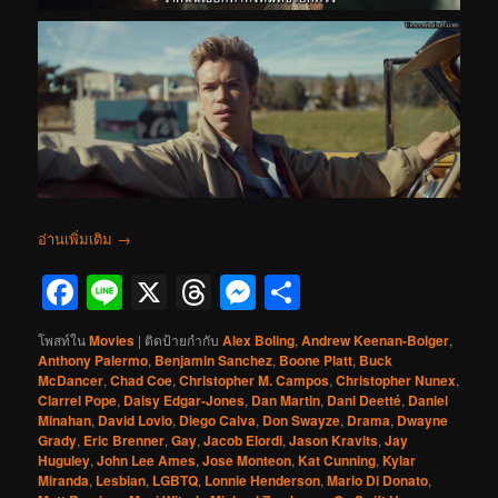
อ่านเพิ่มเติม
→
Facebook
Line
X
Threads
Messenger
Share
โพสท์ใน
Movies
|
ติดป้ายกำกับ
Alex Boling
,
Andrew Keenan-Bolger
,
Anthony Palermo
,
Benjamin Sanchez
,
Boone Platt
,
Buck
McDancer
,
Chad Coe
,
Christopher M. Campos
,
Christopher Nunex
,
Clarrel Pope
,
Daisy Edgar-Jones
,
Dan Martin
,
Dani Deetté
,
Daniel
Minahan
,
David Lovio
,
Diego Calva
,
Don Swayze
,
Drama
,
Dwayne
Grady
,
Eric Brenner
,
Gay
,
Jacob Elordi
,
Jason Kravits
,
Jay
Huguley
,
John Lee Ames
,
Jose Monteon
,
Kat Cunning
,
Kylar
Miranda
,
Lesbian
,
LGBTQ
,
Lonnie Henderson
,
Mario Di Donato
,