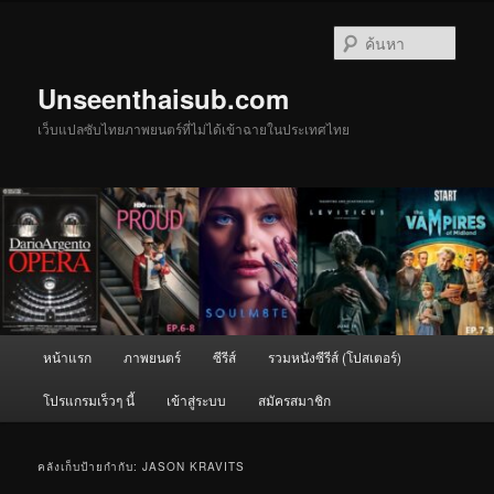
ข้าม
ข้าม
ไป
ไป
ค้นหา
ยัง
บทความ
เนื้อหา
รอง
Unseenthaisub.com
หลัก
เว็บแปลซับไทยภาพยนตร์ที่ไม่ได้เข้าฉายในประเทศไทย
เมนู
หน้าแรก
ภาพยนตร์
ซีรีส์
รวมหนังซีรีส์ (โปสเตอร์)
หลัก
โปรแกรมเร็วๆ นี้
เข้าสู่ระบบ
สมัครสมาชิก
คลังเก็บป้ายกำกับ:
JASON KRAVITS