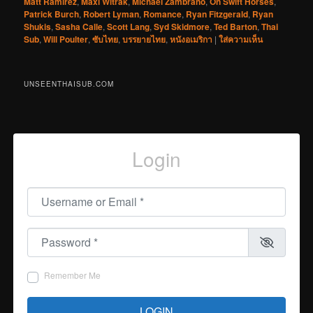
Matt Ramirez
,
Maxi Witrak
,
Michael Zambrano
,
On Swift Horses
,
Patrick Burch
,
Robert Lyman
,
Romance
,
Ryan Fitzgerald
,
Ryan
Shukis
,
Sasha Calle
,
Scott Lang
,
Syd Skidmore
,
Ted Barton
,
Thai
Sub
,
Will Poulter
,
ซับไทย
,
บรรยายไทย
,
หนังอเมริกา
|
ใส่ความเห็น
UNSEENTHAISUB.COM
Login
Username or Email
*
Password
*
Remember Me
LOGIN