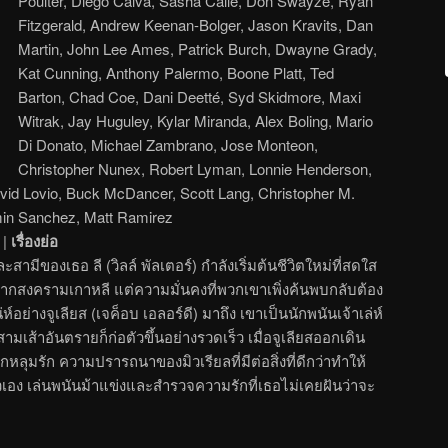
Poulter, Diego Calva, Sasha Calle, Don Swayze, Ryan
Fitzgerald, Andrew Keenan-Bolger, Jason Kravits, Dan
Martin, John Lee Ames, Patrick Burch, Dwayne Grady,
Kat Cunning, Anthony Palermo, Boone Platt, Ted
Barton, Chad Coe, Dani Deetté, Syd Skidmore, Maxi
Witrak, Jay Huguley, Kylar Miranda, Alex Boling, Mario
Di Donato, Michael Zambrano, Jose Monteon,
Christopher Nunex, Robert Lyman, Lonnie Henderson,
vid Lovio, Buck McDancer, Scott Lang, Christopher M.
min Sanchez, Matt Ramirez
|
เรื่องย่อ
ละสามีของเธอ ลี (วิลล์ พัลเตอร์) กำลังเริ่มต้นชีวิตใหม่ที่สดใส
จากสงครามเกาหลี แต่ความมั่นคงที่พวกเขาเพิ่งค้นพบกลับต้อง
่ห์อย่างจูเลียส (เจค็อบ เอลอร์ดี) มาถึง เขาเป็นนักพนันเจ้าเล่ห์
สามเส้าอันตรายก็ก่อตัวขึ้นอย่างรวดเร็ว เมื่อจูเลียสออกเดิน
ลุมรัก ความปรารถนาของมิวเรียลที่มีต่อสิ่งที่ดีกว่าทำให้
ัวเอง เล่นพนันม้าแข่งและสำรวจความรักที่เธอไม่เคยฝันว่าจะ