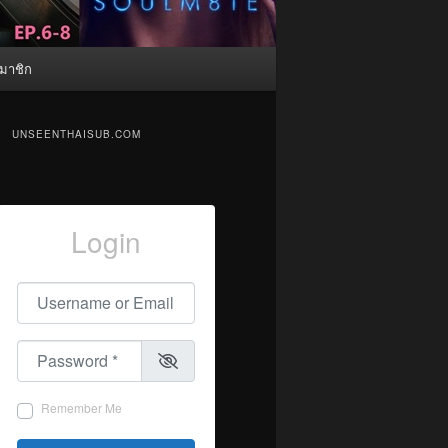
มาชิก
UNSEENTHAISUB.COM
Login
Username or Email
*
Password
*
Remember Me