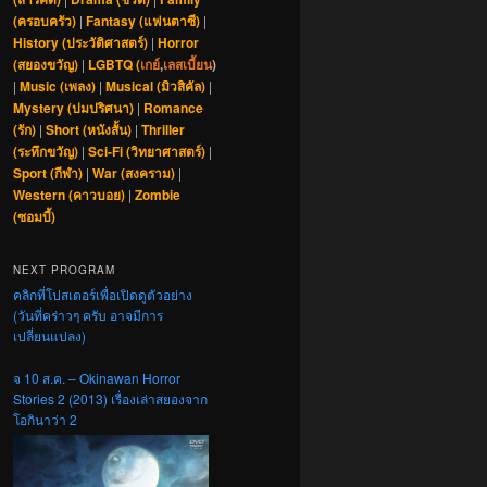
(ครอบครัว)
|
Fantasy (แฟนตาซี)
|
History (ประวัติศาสตร์)
|
Horror
(สยองขวัญ)
|
LGBTQ (
เกย์
,
เลสเบี้ยน
)
|
Music (เพลง)
|
Musical (มิวสิคัล)
|
Mystery (ปมปริศนา)
|
Romance
(รัก)
|
Short (หนังสั้น)
|
Thriller
(ระทึกขวัญ)
|
Sci-Fi (วิทยาศาสตร์)
|
Sport (กีฬา)
|
War (สงคราม)
|
Western (คาวบอย)
|
Zombie
(ซอมบี้)
NEXT PROGRAM
คลิกที่โปสเตอร์เพื่อเปิดดูตัวอย่าง
(วันที่คร่าวๆ ครับ อาจมีการ
เปลี่ยนแปลง)
จ 10 ส.ค. – Okinawan Horror
Stories 2 (2013) เรื่องเล่าสยองจาก
โอกินาว่า 2