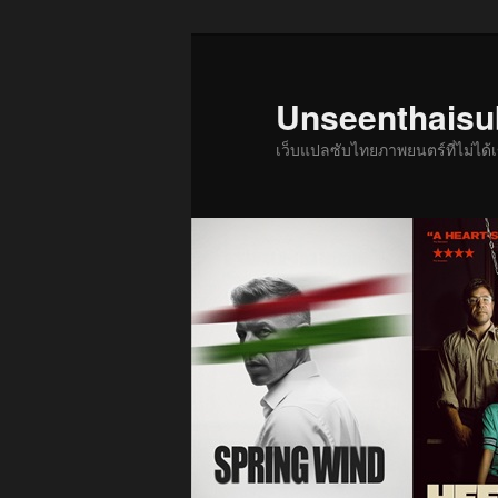
ข้าม
ข้าม
ไป
ไป
ยัง
บทความ
Unseenthais
เนื้อหา
รอง
เว็บแปลซับไทยภาพยนตร์ที่ไม่ไ
หลัก