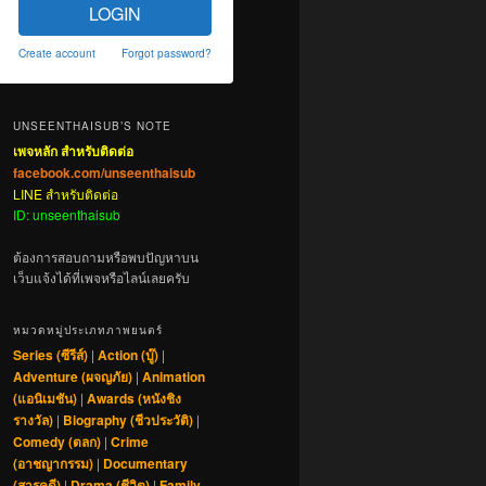
LOGIN
Create account
Forgot password?
UNSEENTHAISUB’S NOTE
เพจหลัก สำหรับติดต่อ
facebook.com/unseenthaisub
LINE สำหรับติดต่อ
ID: unseenthaisub
ต้องการสอบถามหรือพบปัญหาบน
เว็บแจ้งได้ที่เพจหรือไลน์เลยครับ
หมวดหมู่ประเภทภาพยนตร์
Series (ซีรีส์)
|
Action (บู๊)
|
Adventure (ผจญภัย)
|
Animation
(แอนิเมชัน)
|
Awards (หนังชิง
รางวัล)
|
Biography (ชีวประวัติ)
|
Comedy (ตลก)
|
Crime
(อาชญากรรม)
|
Documentary
(สารคดี)
|
Drama (ชีวิต)
|
Family