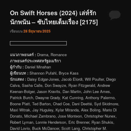
On Swift Horses (2024) เล่ห์รัก
นักพนัน – ซับไทยเต็มเรื่อง [2175]
เขียนบน
28 มิถุนายน 2025
แนวภาพยนตร์ :
Drama, Romance
ภาพยนตร์ประเทศสหรัฐอเมริกา
ผู้กำกับ :
Daniel Minahan
ผู้เขียนบท :
Shannon Pufahl, Bryce Kass
นักแสดง :
Daisy Edgar-Jones, Jacob Elordi, Will Poulter, Diego
Calva, Sasha Calle, Don Swayze, Ryan Fitzgerald, Andrew
Keenan-Bolger, Jason Kravits, Dan Martin, John Lee Ames,
Patrick Burch, Dwayne Grady, Kat Cunning, Anthony Palermo,
Boone Platt, Ted Barton, Chad Coe, Dani Deetté, Syd Skidmore,
Maxi Witrak, Jay Huguley, Kylar Miranda, Alex Boling, Mario Di
Donato, Michael Zambrano, Jose Monteon, Christopher Nunex,
Robert Lyman, Lonnie Henderson, Eric Brenner, Ryan Shukis,
David Lovio, Buck McDancer, Scott Lang, Christopher M.