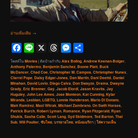
อ่านเพิ่มเติม
→
Facebook
Line
X
Threads
Messenger
Share
โพสท์ใน
Movies
|
ติดป้ายกำกับ
Alex Boling
,
Andrew Keenan-Bolger
,
Anthony Palermo
,
Benjamin Sanchez
,
Boone Platt
,
Buck
McDancer
,
Chad Coe
,
Christopher M. Campos
,
Christopher Nunex
,
Clarrel Pope
,
Daisy Edgar-Jones
,
Dan Martin
,
Dani Deetté
,
Daniel
Minahan
,
David Lovio
,
Diego Calva
,
Don Swayze
,
Drama
,
Dwayne
Grady
,
Eric Brenner
,
Gay
,
Jacob Elordi
,
Jason Kravits
,
Jay
Huguley
,
John Lee Ames
,
Jose Monteon
,
Kat Cunning
,
Kylar
Miranda
,
Lesbian
,
LGBTQ
,
Lonnie Henderson
,
Mario Di Donato
,
Matt Ramirez
,
Maxi Witrak
,
Michael Zambrano
,
On Swift Horses
,
Patrick Burch
,
Robert Lyman
,
Romance
,
Ryan Fitzgerald
,
Ryan
Shukis
,
Sasha Calle
,
Scott Lang
,
Syd Skidmore
,
Ted Barton
,
Thai
Sub
,
Will Poulter
,
ซับไทย
,
บรรยายไทย
,
หนังอเมริกา
|
ใส่ความเห็น