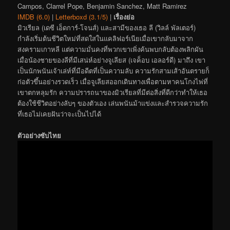
Campos, Clarrel Pope, Benjamin Sanchez, Matt Ramirez
IMDB (6.0)
|
Letterboxd (3.1/5)
|
เรื่องย่อ
มิวเรียล (เดซี เอ็ดการ์-โจนส์) และสามีของเธอ ลี (วิลล์ พัลเตอร์)
กำลังเริ่มต้นชีวิตใหม่ที่สดใสในแคลิฟอร์เนียเมื่อเขากลับมาจาก
สงครามเกาหลี แต่ความมั่นคงที่พวกเขาเพิ่งค้นพบกลับต้องพลิกผัน
เมื่อน้องชายของลีที่มีเสน่ห์อย่างจูเลียส (เจค็อบ เอลอร์ดี) มาถึง เขา
เป็นนักพนันเจ้าเล่ห์ที่มีอดีตที่เป็นความลับ ความรักสามเส้าอันตรายก็
ก่อตัวขึ้นอย่างรวดเร็ว เมื่อจูเลียสออกเดินทางเพื่อตามหาคนโกงไพ่ที่
เขาตกหลุมรัก ความปรารถนาของมิวเรียลที่มีต่อสิ่งที่ดีกว่าทำให้เธอ
ต้องใช้ชีวิตอย่างลับๆ ของตัวเอง เล่นพนันม้าแข่งและสำรวจความรัก
ที่เธอไม่เคยฝันว่าจะเป็นไปได้
ตัวอย่างซับไทย