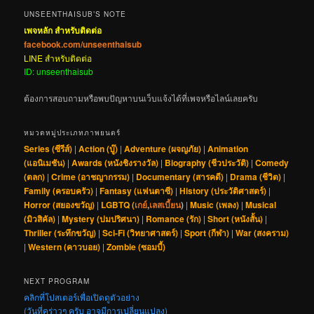
UNSEENTHAISUB’S NOTE
เพจหลัก สำหรับติดต่อ
facebook.com/unseenthaisub
LINE สำหรับติดต่อ
ID: unseenthaisub
ต้องการสอบถามหรือพบปัญหาบนเว็บแจ้งได้ที่เพจหรือไลน์เลยครับ
หมวดหมู่ประเภทภาพยนตร์
Series (ซีรีส์)
|
Action (บู๊)
|
Adventure (ผจญภัย)
|
Animation
(แอนิเมชัน)
|
Awards (หนังชิงรางวัล)
|
Biography (ชีวประวัติ)
|
Comedy
(ตลก)
|
Crime (อาชญากรรม)
|
Documentary (สารคดี)
|
Drama (ชีวิต)
|
Family (ครอบครัว)
|
Fantasy (แฟนตาซี)
|
History (ประวัติศาสตร์)
|
Horror (สยองขวัญ)
|
LGBTQ (
เกย์
,
เลสเบี้ยน
)
|
Music (เพลง)
|
Musical
(มิวสิคัล)
|
Mystery (ปมปริศนา)
|
Romance (รัก)
|
Short (หนังสั้น)
|
Thriller (ระทึกขวัญ)
|
Sci-Fi (วิทยาศาสตร์)
|
Sport (กีฬา)
|
War (สงคราม)
|
Western (คาวบอย)
|
Zombie (ซอมบี้)
NEXT PROGRAM
คลิกที่โปสเตอร์เพื่อเปิดดูตัวอย่าง
(วันที่คร่าวๆ ครับ อาจมีการเปลี่ยนแปลง)