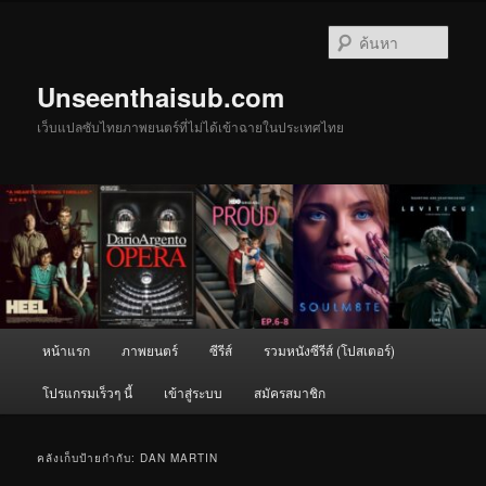
ข้าม
ข้าม
ไป
ไป
ค้นหา
ยัง
บทความ
เนื้อหา
รอง
Unseenthaisub.com
หลัก
เว็บแปลซับไทยภาพยนตร์ที่ไม่ได้เข้าฉายในประเทศไทย
เมนู
หน้าแรก
ภาพยนตร์
ซีรีส์
รวมหนังซีรีส์ (โปสเตอร์)
หลัก
โปรแกรมเร็วๆ นี้
เข้าสู่ระบบ
สมัครสมาชิก
คลังเก็บป้ายกำกับ:
DAN MARTIN