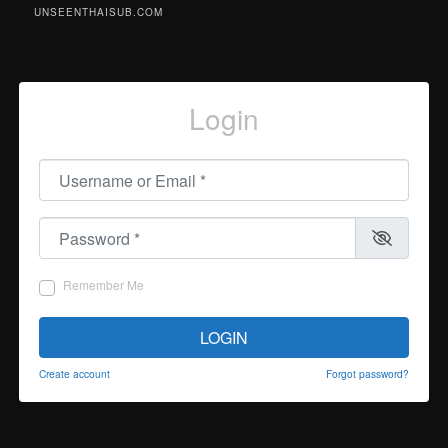
UNSEENTHAISUB.COM
Login
Username or Email
*
Password
*
Remember Me
LOGIN
Create account
Forgot password?