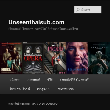
ข้าม
ข้าม
ไป
ไป
ค้นหา
ยัง
บทความ
เนื้อหา
รอง
Unseenthaisub.com
หลัก
เว็บแปลซับไทยภาพยนตร์ที่ไม่ได้เข้าฉายในประเทศไทย
เมนู
หน้าแรก
ภาพยนตร์
ซีรีส์
รวมหนังซีรีส์ (โปสเตอร์)
หลัก
โปรแกรมเร็วๆ นี้
เข้าสู่ระบบ
สมัครสมาชิก
คลังเก็บป้ายกำกับ:
MARIO DI DONATO