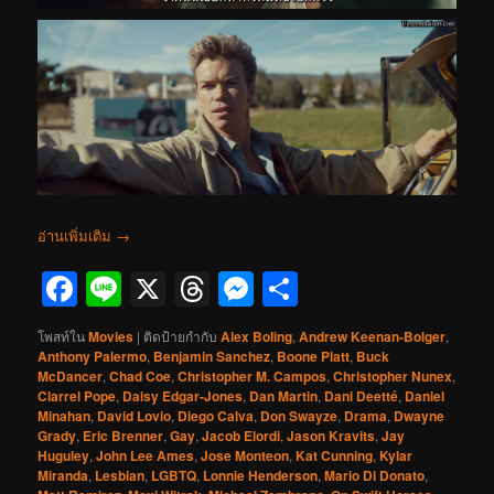
อ่านเพิ่มเติม
→
Facebook
Line
X
Threads
Messenger
Share
โพสท์ใน
Movies
|
ติดป้ายกำกับ
Alex Boling
,
Andrew Keenan-Bolger
,
Anthony Palermo
,
Benjamin Sanchez
,
Boone Platt
,
Buck
McDancer
,
Chad Coe
,
Christopher M. Campos
,
Christopher Nunex
,
Clarrel Pope
,
Daisy Edgar-Jones
,
Dan Martin
,
Dani Deetté
,
Daniel
Minahan
,
David Lovio
,
Diego Calva
,
Don Swayze
,
Drama
,
Dwayne
Grady
,
Eric Brenner
,
Gay
,
Jacob Elordi
,
Jason Kravits
,
Jay
Huguley
,
John Lee Ames
,
Jose Monteon
,
Kat Cunning
,
Kylar
Miranda
,
Lesbian
,
LGBTQ
,
Lonnie Henderson
,
Mario Di Donato
,