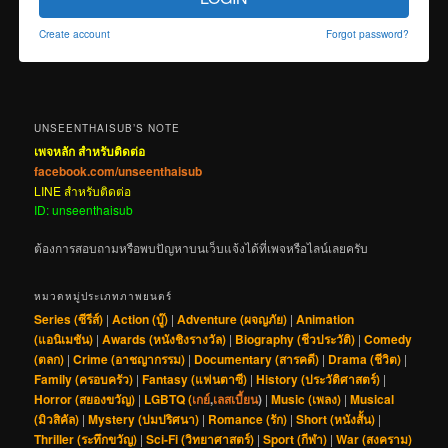
Create account
Forgot password?
UNSEENTHAISUB’S NOTE
เพจหลัก สำหรับติดต่อ
facebook.com/unseenthaisub
LINE สำหรับติดต่อ
ID: unseenthaisub
ต้องการสอบถามหรือพบปัญหาบนเว็บแจ้งได้ที่เพจหรือไลน์เลยครับ
หมวดหมู่ประเภทภาพยนตร์
Series (ซีรีส์)
|
Action (บู๊)
|
Adventure (ผจญภัย)
|
Animation
(แอนิเมชัน)
|
Awards (หนังชิงรางวัล)
|
Biography (ชีวประวัติ)
|
Comedy
(ตลก)
|
Crime (อาชญากรรม)
|
Documentary (สารคดี)
|
Drama (ชีวิต)
|
Family (ครอบครัว)
|
Fantasy (แฟนตาซี)
|
History (ประวัติศาสตร์)
|
Horror (สยองขวัญ)
|
LGBTQ (
เกย์
,
เลสเบี้ยน
)
|
Music (เพลง)
|
Musical
(มิวสิคัล)
|
Mystery (ปมปริศนา)
|
Romance (รัก)
|
Short (หนังสั้น)
|
Thriller (ระทึกขวัญ)
|
Sci-Fi (วิทยาศาสตร์)
|
Sport (กีฬา)
|
War (สงคราม)