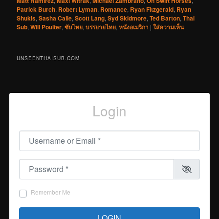
Matt Ramirez
,
Maxi Witrak
,
Michael Zambrano
,
On Swift Horses
,
Patrick Burch
,
Robert Lyman
,
Romance
,
Ryan Fitzgerald
,
Ryan
Shukis
,
Sasha Calle
,
Scott Lang
,
Syd Skidmore
,
Ted Barton
,
Thai
Sub
,
Will Poulter
,
ซับไทย
,
บรรยายไทย
,
หนังอเมริกา
|
ใส่ความเห็น
UNSEENTHAISUB.COM
Login
Username or Email
*
Password
*
Remember Me
LOGIN