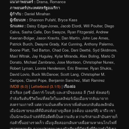
แนวภาพยนตร์ :
Drama, Romance
ภาพยนตร์ประเทศสหรัฐอเมริกา
ผู้กำกับ :
Daniel Minahan
ผู้เขียนบท :
Shannon Pufahl, Bryce Kass
นักแสดง :
Daisy Edgar-Jones, Jacob Elordi, Will Poulter, Diego
Calva, Sasha Calle, Don Swayze, Ryan Fitzgerald, Andrew
Keenan-Bolger, Jason Kravits, Dan Martin, John Lee Ames,
Patrick Burch, Dwayne Grady, Kat Cunning, Anthony Palermo,
Boone Platt, Ted Barton, Chad Coe, Dani Deetté, Syd Skidmore,
Maxi Witrak, Jay Huguley, Kylar Miranda, Alex Boling, Mario Di
Donato, Michael Zambrano, Jose Monteon, Christopher Nunex,
Robert Lyman, Lonnie Henderson, Eric Brenner, Ryan Shukis,
David Lovio, Buck McDancer, Scott Lang, Christopher M.
Campos, Clarrel Pope, Benjamin Sanchez, Matt Ramirez
IMDB (6.0)
|
Letterboxd (3.1/5)
|
เรื่องย่อ
มิวเรียล (เดซี เอ็ดการ์-โจนส์) และสามีของเธอ ลี (วิลล์ พัลเตอร์)
กำลังเริ่มต้นชีวิตใหม่ที่สดใสในแคลิฟอร์เนียเมื่อเขากลับมาจาก
สงครามเกาหลี แต่ความมั่นคงที่พวกเขาเพิ่งค้นพบกลับต้องพลิกผัน
เมื่อน้องชายของลีที่มีเสน่ห์อย่างจูเลียส (เจค็อบ เอลอร์ดี) มาถึง เขา
เป็นนักพนันเจ้าเล่ห์ที่มีอดีตที่เป็นความลับ ความรักสามเส้าอันตรายก็
ก่อตัวขึ้นอย่างรวดเร็ว เมื่อจูเลียสออกเดินทางเพื่อตามหาคนโกงไพ่ที่
เขาตกหลุมรัก ความปรารถนาของมิวเรียลที่มีต่อสิ่งที่ดีกว่าทำให้เธอ