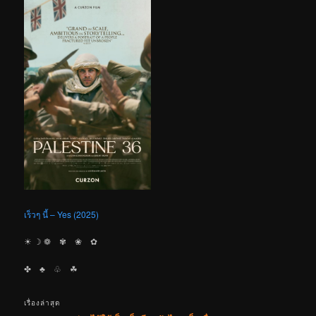
เร็วๆ นี้ – Yes (2025)
☀︎ ☽ ❁ ✾ ❀ ✿
✤ ♣︎ ♧ ☘︎
เรื่องล่าสุด