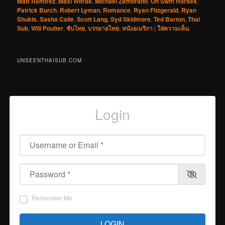
Matt Ramirez
,
Maxi Witrak
,
Michael Zambrano
,
On Swift Horses
,
Patrick Burch
,
Robert Lyman
,
Romance
,
Ryan Fitzgerald
,
Ryan
Shukis
,
Sasha Calle
,
Scott Lang
,
Syd Skidmore
,
Ted Barton
,
Thai
Sub
,
Will Poulter
,
ซับไทย
,
บรรยายไทย
,
หนังอเมริกา
|
ใส่ความเห็น
UNSEENTHAISUB.COM
Login
Username or Email
*
Password
*
Remember Me
LOGIN