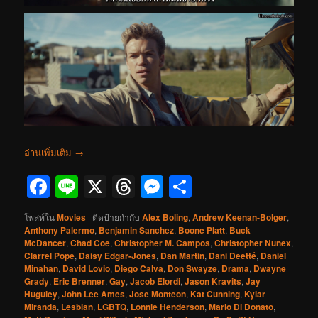
อ่านเพิ่มเติม
→
Facebook
Line
X
Threads
Messenger
Share
โพสท์ใน
Movies
|
ติดป้ายกำกับ
Alex Boling
,
Andrew Keenan-Bolger
,
Anthony Palermo
,
Benjamin Sanchez
,
Boone Platt
,
Buck
McDancer
,
Chad Coe
,
Christopher M. Campos
,
Christopher Nunex
,
Clarrel Pope
,
Daisy Edgar-Jones
,
Dan Martin
,
Dani Deetté
,
Daniel
Minahan
,
David Lovio
,
Diego Calva
,
Don Swayze
,
Drama
,
Dwayne
Grady
,
Eric Brenner
,
Gay
,
Jacob Elordi
,
Jason Kravits
,
Jay
Huguley
,
John Lee Ames
,
Jose Monteon
,
Kat Cunning
,
Kylar
Miranda
,
Lesbian
,
LGBTQ
,
Lonnie Henderson
,
Mario Di Donato
,