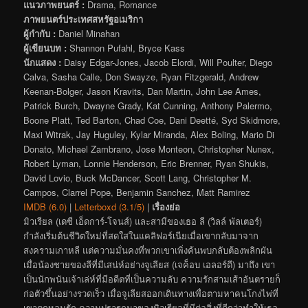
แนวภาพยนตร์ :
Drama, Romance
ภาพยนตร์ประเทศสหรัฐอเมริกา
ผู้กำกับ :
Daniel Minahan
ผู้เขียนบท :
Shannon Pufahl, Bryce Kass
นักแสดง :
Daisy Edgar-Jones, Jacob Elordi, Will Poulter, Diego
Calva, Sasha Calle, Don Swayze, Ryan Fitzgerald, Andrew
Keenan-Bolger, Jason Kravits, Dan Martin, John Lee Ames,
Patrick Burch, Dwayne Grady, Kat Cunning, Anthony Palermo,
Boone Platt, Ted Barton, Chad Coe, Dani Deetté, Syd Skidmore,
Maxi Witrak, Jay Huguley, Kylar Miranda, Alex Boling, Mario Di
Donato, Michael Zambrano, Jose Monteon, Christopher Nunex,
Robert Lyman, Lonnie Henderson, Eric Brenner, Ryan Shukis,
David Lovio, Buck McDancer, Scott Lang, Christopher M.
Campos, Clarrel Pope, Benjamin Sanchez, Matt Ramirez
IMDB (6.0)
|
Letterboxd (3.1/5)
|
เรื่องย่อ
มิวเรียล (เดซี เอ็ดการ์-โจนส์) และสามีของเธอ ลี (วิลล์ พัลเตอร์)
กำลังเริ่มต้นชีวิตใหม่ที่สดใสในแคลิฟอร์เนียเมื่อเขากลับมาจาก
สงครามเกาหลี แต่ความมั่นคงที่พวกเขาเพิ่งค้นพบกลับต้องพลิกผัน
เมื่อน้องชายของลีที่มีเสน่ห์อย่างจูเลียส (เจค็อบ เอลอร์ดี) มาถึง เขา
เป็นนักพนันเจ้าเล่ห์ที่มีอดีตที่เป็นความลับ ความรักสามเส้าอันตรายก็
ก่อตัวขึ้นอย่างรวดเร็ว เมื่อจูเลียสออกเดินทางเพื่อตามหาคนโกงไพ่ที่
เขาตกหลุมรัก ความปรารถนาของมิวเรียลที่มีต่อสิ่งที่ดีกว่าทำให้เธอ