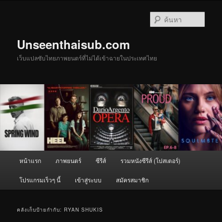
ข้าม
ข้าม
ไป
ไป
ค้นหา
ยัง
บทความ
เนื้อหา
รอง
Unseenthaisub.com
หลัก
เว็บแปลซับไทยภาพยนตร์ที่ไม่ได้เข้าฉายในประเทศไทย
เมนู
หน้าแรก
ภาพยนตร์
ซีรีส์
รวมหนังซีรีส์ (โปสเตอร์)
หลัก
โปรแกรมเร็วๆ นี้
เข้าสู่ระบบ
สมัครสมาชิก
คลังเก็บป้ายกำกับ:
RYAN SHUKIS