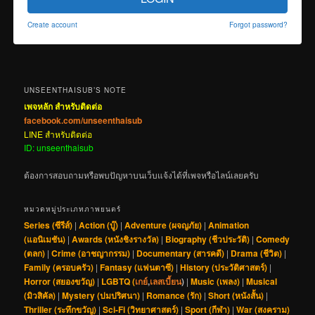
Create account
Forgot password?
UNSEENTHAISUB’S NOTE
เพจหลัก สำหรับติดต่อ
facebook.com/unseenthaisub
LINE สำหรับติดต่อ
ID: unseenthaisub
ต้องการสอบถามหรือพบปัญหาบนเว็บแจ้งได้ที่เพจหรือไลน์เลยครับ
หมวดหมู่ประเภทภาพยนตร์
Series (ซีรีส์)
|
Action (บู๊)
|
Adventure (ผจญภัย)
|
Animation
(แอนิเมชัน)
|
Awards (หนังชิงรางวัล)
|
Biography (ชีวประวัติ)
|
Comedy
(ตลก)
|
Crime (อาชญากรรม)
|
Documentary (สารคดี)
|
Drama (ชีวิต)
|
Family (ครอบครัว)
|
Fantasy (แฟนตาซี)
|
History (ประวัติศาสตร์)
|
Horror (สยองขวัญ)
|
LGBTQ (
เกย์
,
เลสเบี้ยน
)
|
Music (เพลง)
|
Musical
(มิวสิคัล)
|
Mystery (ปมปริศนา)
|
Romance (รัก)
|
Short (หนังสั้น)
|
Thriller (ระทึกขวัญ)
|
Sci-Fi (วิทยาศาสตร์)
|
Sport (กีฬา)
|
War (สงคราม)