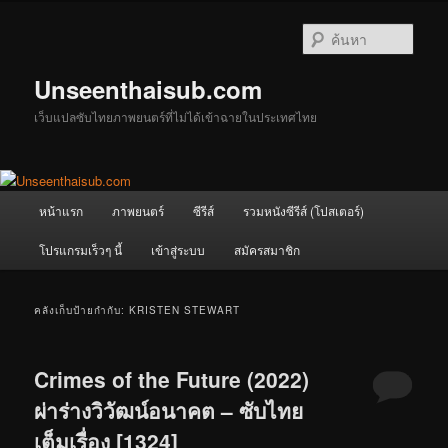
ข้าม
ข้าม
ไป
ไป
ค้นหา
ยัง
บทความ
เนื้อหา
รอง
Unseenthaisub.com
หลัก
เว็บแปลซับไทยภาพยนตร์ที่ไม่ได้เข้าฉายในประเทศไทย
เมนู
หน้าแรก
ภาพยนตร์
ซีรีส์
รวมหนังซีรีส์ (โปสเตอร์)
หลัก
โปรแกรมเร็วๆ นี้
เข้าสู่ระบบ
สมัครสมาชิก
คลังเก็บป้ายกำกับ:
KRISTEN STEWART
Crimes of the Future (2022)
ผ่าร่างวิวัฒน์อนาคต – ซับไทย
เต็มเรื่อง [1324]