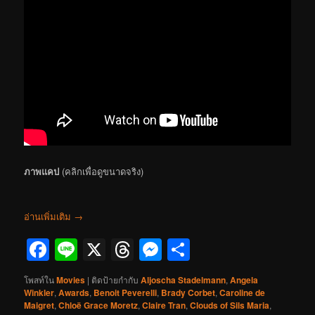
ภาพแคป
(คลิกเพื่อดูขนาดจริง)
อ่านเพิ่มเติม
→
Facebook
Line
X
Threads
Messenger
Share
โพสท์ใน
Movies
|
ติดป้ายกำกับ
Aljoscha Stadelmann
,
Angela
Winkler
,
Awards
,
Benoit Peverelli
,
Brady Corbet
,
Caroline de
Maigret
,
Chloë Grace Moretz
,
Claire Tran
,
Clouds of Sils Maria
,