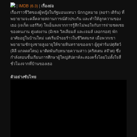
|
IMDB (6.3)
|
เรื่องย่อ
เรื่องราวชีวิตของผู้หญิงในรัฐมอนแทนา นักกฎหมาย (ลอร่า เดิร์น) ที่
พยายามจะคลี่คลายสถานการณ์ตัวประกัน และทำให้ลูกความของ
เธอ (เจเร็ด แฮร์ริส) ใจเย็นลงจากการรู้สึกไม่พอใจกับการจ่ายชดเชย
ของคนงาน คู่แต่งงาน (มิเชล วิลเลียมส์ และเจมส์ เลอกรอส) พัก
อาศัยอยู่ในบ้านใหม่ แต่เริ่มมีรอยร้าวในชีวิตสมรส เมื่อพวกเขา
พยายามชักจูงชายสูงอายุให้ขายหินทรายของเขา ผู้ดูฟาร์มปศุสัตว์
(ลิลี แกลดสโตน) มาติดพันกับทนายความสาว (คริสเตน สจ๊วต) ซึ่ง
กำลังสอนชั้นเรียนการศึกษาผู้ใหญ่สัปดาห์ละสองครั้งโดยไม่ตั้งใจสี่
ชั่วโมงจากที่บ้านของเธอ
ตัวอย่างซับไทย