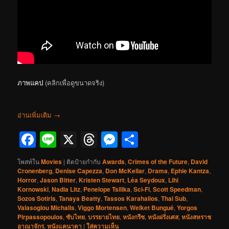
ภาพแคป
(คลิกเพื่อดูขนาดจริง)
อ่านเพิ่มเติม
→
Facebook
Line
X
Threads
Messenger
Share
โพสท์ใน
Movies
|
ติดป้ายกำกับ
Awards
,
Crimes of the Future
,
David
Cronenberg
,
Denise Capezza
,
Don McKellar
,
Drama
,
Ephie Kantza
,
Horror
,
Jason Bitter
,
Kristen Stewart
,
Léa Seydoux
,
Lihi
Kornowski
,
Nadia Litz
,
Penelope Tsilika
,
Sci-Fi
,
Scott Speedman
,
Sozos Sotiris
,
Tanaya Beatty
,
Tassos Karahalios
,
Thai Sub
,
Valasoglou Michalis
,
Viggo Mortensen
,
Welket Bungué
,
Yorgos
Pirpassopoulos
,
ซับไทย
,
บรรยายไทย
,
หนังกรีซ
,
หนังฝรั่งเศส
,
หนังสหราช
อาณาจักร
,
หนังแคนาดา
|
ใส่ความเห็น