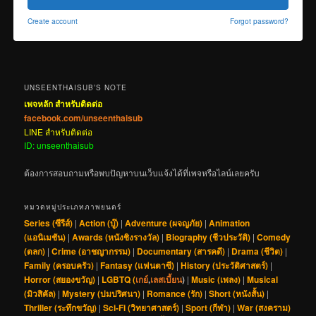
Create account
Forgot password?
UNSEENTHAISUB’S NOTE
เพจหลัก สำหรับติดต่อ
facebook.com/unseenthaisub
LINE สำหรับติดต่อ
ID: unseenthaisub
ต้องการสอบถามหรือพบปัญหาบนเว็บแจ้งได้ที่เพจหรือไลน์เลยครับ
หมวดหมู่ประเภทภาพยนตร์
Series (ซีรีส์)
|
Action (บู๊)
|
Adventure (ผจญภัย)
|
Animation
(แอนิเมชัน)
|
Awards (หนังชิงรางวัล)
|
Biography (ชีวประวัติ)
|
Comedy
(ตลก)
|
Crime (อาชญากรรม)
|
Documentary (สารคดี)
|
Drama (ชีวิต)
|
Family (ครอบครัว)
|
Fantasy (แฟนตาซี)
|
History (ประวัติศาสตร์)
|
Horror (สยองขวัญ)
|
LGBTQ (
เกย์
,
เลสเบี้ยน
)
|
Music (เพลง)
|
Musical
(มิวสิคัล)
|
Mystery (ปมปริศนา)
|
Romance (รัก)
|
Short (หนังสั้น)
|
Thriller (ระทึกขวัญ)
|
Sci-Fi (วิทยาศาสตร์)
|
Sport (กีฬา)
|
War (สงคราม)