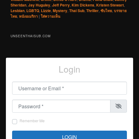
Sheridan
,
Jay Huguley
,
Jeff Perry
,
Kim Dickens
,
Kristen Stewart
,
Lesbian
,
LGBTQ
,
Lizzie
,
Mystery
,
Thai Sub
,
Thriller
,
ซับไทย
,
บรรยาย
ไทย
,
หนังอเมริกา
|
ใส่ความเห็น
UNSEENTHAISUB.COM
Login
Username or Email
*
Password
*
Remember Me
LOGIN