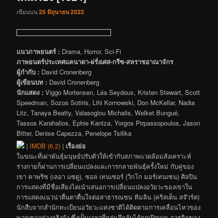
เขียนบน
25 มิถุนายน 2022
แนวภาพยนตร์ :
Drama, Horror, Sci-Fi
ภาพยนตร์ประเทศแคนาดา-ฝรั่งเศส-กรีซ-สหราชอาณาจักร
ผู้กำกับ :
David Cronenberg
ผู้เขียนบท :
David Cronenberg
นักแสดง :
Viggo Mortensen, Léa Seydoux, Kristen Stewart, Scott
Speedman, Sozos Sotiris, Lihi Kornowski, Don McKellar, Nadia
Litz, Tanaya Beatty, Valasoglou Michalis, Welket Bungué,
Tassos Karahalios, Ephie Kantza, Yorgos Pirpassopoulos, Jason
Bitter, Denise Capezza, Penelope Tsilika
|
IMDB (6.2)
|
เรื่องย่อ
ในขณะที่เผ่าพันธุ์มนุษย์ปรับตัวให้เข้ากับสภาพแวดล้อมสังเคราะห์
ร่างกายก็ผ่านการเปลี่ยนแปลงและการกลายพันธุ์ครั้งใหม่ กับคู่ของ
เขา คาพริซ (เลอา แซดู), ซอล เทนเซอร์ (วิกโก มอร์เทนเซน) ศิลปิน
การแสดงที่มีชื่อเสียงไดเนำเสนอการเปลี่ยนแปลงอวัยวะของเขาใน
การแสดงแนวน่าตื่นตาตื่นใจต่อสาธารณชน ทิมลิน (คริสเต็น สจ๊วร์ต)
นักสืบจากสำนักทะเบียนอวัยวะแห่งชาติได้ติดตามการเคลื่อนไหวของ
พวกเขาอย่างจริงจัง ซึ่งเป็นเวลาที่กลุ่มลึกลับได้ถูกเปิดเผย ภารกิจของ