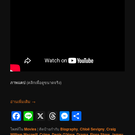
ภาพแคป
(คลิกเพื่อดูขนาดจริง)
อ่านเพิ่มเติม
→
Facebook
Line
X
Threads
Messenger
Share
โพสท์ใน
Movies
|
ติดป้ายกำกับ
Biography
,
Chloë Sevigny
,
Craig
William Macneill
,
Crime
,
Denis O’Hare
,
Drama
,
Fiona Shaw
,
Jamey