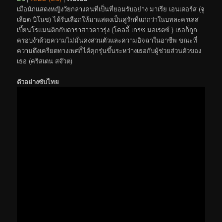
เมื่อนักแสดงหญิงวัยกลางคนที่เป็นที่ยอมรับอย่าง มาเรีย เอนเดอร์ส (จู
เลียต บิโนช) ได้รับเลือกให้มาแสดงเป็นคู่รักที่แก่กว่าในบทละครเลส
เบี้ยนโรแมนติกกับดาราสาวดาวรุ่ง (โคลอี้ เกรซ มอเรตซ์ ) เธอก็ถูก
ครอบงำด้วยความไม่มั่นคงส่วนตัวและความอิจฉาในอาชีพ ขณะที่
ความตึงเครียดทางเพศก็ได้คุกรุ่นขึ้นระหว่างเธอกับผู้ช่วยส่วนตัวของ
เธอ (คริสเตน สจ๊วต)
ตัวอย่างซับไทย