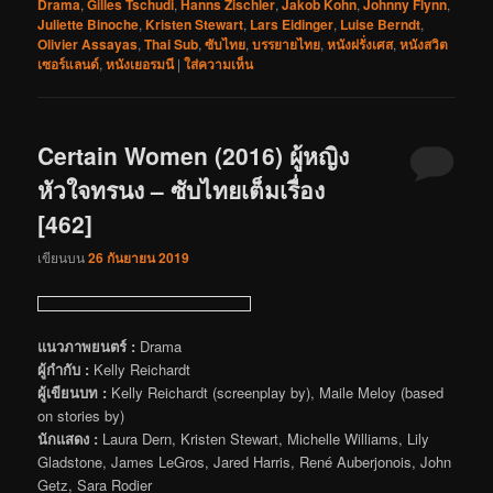
Drama
,
Gilles Tschudi
,
Hanns Zischler
,
Jakob Kohn
,
Johnny Flynn
,
Juliette Binoche
,
Kristen Stewart
,
Lars Eidinger
,
Luise Berndt
,
Olivier Assayas
,
Thai Sub
,
ซับไทย
,
บรรยายไทย
,
หนังฝรั่งเศส
,
หนังสวิต
เซอร์แลนด์
,
หนังเยอรมนี
|
ใส่ความเห็น
Certain Women (2016) ผู้หญิง
หัวใจทรนง – ซับไทยเต็มเรื่อง
[462]
เขียนบน
26 กันยายน 2019
แนวภาพยนตร์ :
Drama
ผู้กำกับ :
Kelly Reichardt
ผู้เขียนบท :
Kelly Reichardt (screenplay by), Maile Meloy (based
on stories by)
นักแสดง :
Laura Dern, Kristen Stewart, Michelle Williams, Lily
Gladstone, James LeGros, Jared Harris, René Auberjonois, John
Getz, Sara Rodier