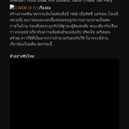
Sheridan, Fiona Shaw, Kim Dickens, Denis O’Hare, Jeff Perry
|
IMDB (5.7)
|
เรื่องย่อ
สร้างจากคดีฆาตกรรมอันโด่งดังเมื่อปี 1892 เมื่อลิซซี่ บอร์เดน (โคลอี
เซเวอนี) พบว่าพ่อและแม่เลี้ยงของเธอถูกขวานจามกลายเป็นศพ
ภายในบ้าน ก่อนที่เธอจะถูกจับได้ฐานะผู้ต้องสงสัย ขณะเดียวกันเรื่อง
ราวก่อนหน้าเกี่ยวกับความสัมพันธ์ของเธอกับ บริดเจ็ท (คริสเตน
สจ๊วต) สาวใช้ที่เป็นมากกว่าเจ้านายกับคนรับใช้ ก็อาจจะมีส่วน
เกี่ยวข้องในคดีฆาตกรรมนี้
ตัวอย่างซับไทย