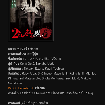
แนวภาพยนตร์ :
Horror
ภาพยนตร์ประเทศญี่ปุ่น
ชื่อต้นฉบับ :
2ちゃんねるの呪い VOL. 5
ผู้กำกับ :
Kenji Gotô, Nakaba Ueda
ผู้เขียนบท :
Takaaki Ezura, Kaori Yoshida
นักแสดง :
Ruby Aiba, Shô Inoue, Mayu Ishii, Reina Ishii, Michiyo
Kimura, Yui Matsumoto, Shota Morikawa, Yuki Mutô, Makoto
Nagatomo
IMDB
|
Letterboxd
|
เรื่องย่อ
ภาคที่ 5 ของซีรีส์ 2 Channel รวมเรื่องคำสาปจากเรื่องเล่าในกระทู้
ภาพแคป
(คลิกเพื่อดูขนาดจริง)