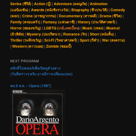
Series (ซีรีส์)
|
Action (บู๊)
|
Adventure (ผจญภัย)
|
Animation
(แอนิเมชัน)
|
Awards (หนังชิงรางวัล)
|
Biography (ชีวประวัติ)
|
Comedy
(ตลก)
|
Crime (อาชญากรรม)
|
Documentary (สารคดี)
|
Drama (ชีวิต)
|
Family (ครอบครัว)
|
Fantasy (แฟนตาซี)
|
History (ประวัติศาสตร์)
|
Horror (สยองขวัญ)
|
LGBTQ (
เกย์
,
เลสเบี้ยน
)
|
Music (เพลง)
|
Musical
(มิวสิคัล)
|
Mystery (ปมปริศนา)
|
Romance (รัก)
|
Short (หนังสั้น)
|
Thriller (ระทึกขวัญ)
|
Sci-Fi (วิทยาศาสตร์)
|
Sport (กีฬา)
|
War (สงคราม)
|
Western (คาวบอย)
|
Zombie (ซอมบี้)
NEXT PROGRAM
คลิกที่โปสเตอร์เพื่อเปิดดูตัวอย่าง
(วันที่คร่าวๆ ครับ อาจมีการเปลี่ยนแปลง)
พฤ 6 ส.ค. – Opera (1987)