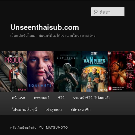
ข้าม
ข้าม
ไป
ไป
ค้นหา
ยัง
บทความ
เนื้อหา
รอง
Unseenthaisub.com
หลัก
เว็บแปลซับไทยภาพยนตร์ที่ไม่ได้เข้าฉายในประเทศไทย
เมนู
หน้าแรก
ภาพยนตร์
ซีรีส์
รวมหนังซีรีส์ (โปสเตอร์)
หลัก
โปรแกรมเร็วๆ นี้
เข้าสู่ระบบ
สมัครสมาชิก
คลังเก็บป้ายกำกับ:
YUI MATSUMOTO