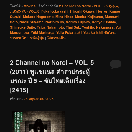
โพสท์ใน
Movies
|
ติดป้ายกำกับ
2 Channel no Noroi - VOL. 8
,
2ちゃん
ねるの呪い VOL. 8
,
Fuka Kobayashi
,
Hiroshi Okawa
,
Horror
,
Kanae
Suzuki
,
Makoto Nagatomo
,
Mina Hiroe
,
Moeka Kajinuma
,
Mutsumi
Satô
,
Naoki Yuyama
,
Norihiro Itô
,
Noriko Fujioka
,
Renya Kishida
,
Shinsuke Saito
,
Taiga Nakamoto
,
Thai Sub
,
Yoshiko Nakamura
,
Yui
Matsumoto
,
Yûki Morinaga
,
Yulia Fukatsuki
,
Yutaka Ishii
,
ซับไทย
,
บรรยายไทย
,
หนังญี่ปุ่น
|
ใส่ความเห็น
2 Channel no Noroi – VOL. 5
(2011) ทูแชแนล คำสาปกระทู้
มรณะ ปี 5 – ซับไทยเต็มเรื่อง
[2415]
เขียนบน
25 พฤษภาคม 2026