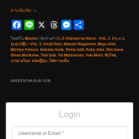
อ่านเพิ่มเติม
→
Facebook
Line
X
Threads
Messenger
Share
โพสท์ใน
Movies
|
ติดป้ายกำกับ
2 Channel no Noroi - VOL. 5
,
2ちゃん
ねるの呪い VOL. 5
,
Kenji Gotô
,
Makoto Nagatomo
,
Mayu Ishii
,
Michiyo Kimura
,
Nakaba Ueda
,
Reina Ishii
,
Ruby Aiba
,
Shô Inoue
,
Shota Morikawa
,
Thai Sub
,
Yui Matsumoto
,
Yuki Mutô
,
ซับไทย
,
บรรยายไทย
,
หนังญี่ปุ่น
|
ใส่ความเห็น
UNSEENTHAISUB.COM
Login
Username or Email
*