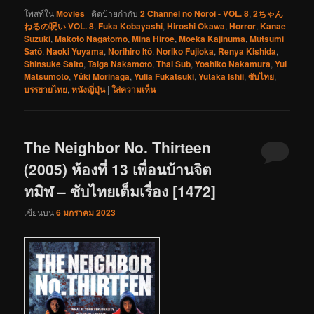
โพสท์ใน
Movies
|
ติดป้ายกำกับ
2 Channel no Noroi - VOL. 8
,
2ちゃん
ねるの呪い VOL. 8
,
Fuka Kobayashi
,
Hiroshi Okawa
,
Horror
,
Kanae
Suzuki
,
Makoto Nagatomo
,
Mina Hiroe
,
Moeka Kajinuma
,
Mutsumi
Satô
,
Naoki Yuyama
,
Norihiro Itô
,
Noriko Fujioka
,
Renya Kishida
,
Shinsuke Saito
,
Taiga Nakamoto
,
Thai Sub
,
Yoshiko Nakamura
,
Yui
Matsumoto
,
Yûki Morinaga
,
Yulia Fukatsuki
,
Yutaka Ishii
,
ซับไทย
,
บรรยายไทย
,
หนังญี่ปุ่น
|
ใส่ความเห็น
The Neighbor No. Thirteen
(2005) ห้องที่ 13 เพื่อนบ้านจิต
ทมิฬ – ซับไทยเต็มเรื่อง [1472]
เขียนบน
6 มกราคม 2023