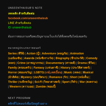
UNSEENTHAISUB’S NOTE
เพจหลัก สำหรับติดต่อ
facebook.com/unseenthaisub
LINE สำหรับติดต่อ
ID: unseenthaisub
ต้องการสอบถามหรือพบปัญหาบนเว็บแจ้งได้ที่เพจหรือไลน์เลยครับ
หมวดหมู่ประเภทภาพยนตร์
Series (ซีรีส์)
|
Action (บู๊)
|
Adventure (ผจญภัย)
|
Animation
(แอนิเมชัน)
|
Awards (หนังชิงรางวัล)
|
Biography (ชีวประวัติ)
|
Comedy
(ตลก)
|
Crime (อาชญากรรม)
|
Documentary (สารคดี)
|
Drama (ชีวิต)
|
Family (ครอบครัว)
|
Fantasy (แฟนตาซี)
|
History (ประวัติศาสตร์)
|
Horror (สยองขวัญ)
|
LGBTQ (
เกย์
,
เลสเบี้ยน
)
|
Music (เพลง)
|
Musical
(มิวสิคัล)
|
Mystery (ปมปริศนา)
|
Romance (รัก)
|
Short (หนังสั้น)
|
Thriller (ระทึกขวัญ)
|
Sci-Fi (วิทยาศาสตร์)
|
Sport (กีฬา)
|
War (สงคราม)
|
Western (คาวบอย)
|
Zombie (ซอมบี้)
NEXT PROGRAM
คลิกที่โปสเตอร์เพื่อเปิดดูตัวอย่าง