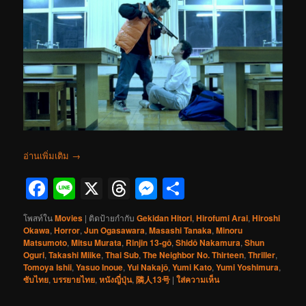
อ่านเพิ่มเติม
→
Facebook
Line
X
Threads
Messenger
Share
โพสท์ใน
Movies
|
ติดป้ายกำกับ
Gekidan Hitori
,
Hirofumi Arai
,
Hiroshi
Okawa
,
Horror
,
Jun Ogasawara
,
Masashi Tanaka
,
Minoru
Matsumoto
,
Mitsu Murata
,
Rinjin 13-gô
,
Shidô Nakamura
,
Shun
Oguri
,
Takashi Miike
,
Thai Sub
,
The Neighbor No. Thirteen
,
Thriller
,
Tomoya Ishii
,
Yasuo Inoue
,
Yui Nakajô
,
Yumi Kato
,
Yumi Yoshimura
,
ซับไทย
,
บรรยายไทย
,
หนังญี่ปุ่น
,
隣人13号
|
ใส่ความเห็น