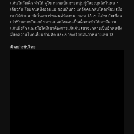
แค้นในวัยเด็ก ทำให้ จูโซ กลายเป็นชายหนุ่มผู้มีสองบุคลิกในคน ๆ
เดียวกัน โดยคนหนึ่งอ่อนแอ ชอบเก็บตัว แต่อีกคนกลับโหดเหี้ยม เมื่อ
เขาได้ย้ายมาพักในอพาร์ทเมนท์ห้องหมายเลข 13 เขาได้พบกับเพื่อน
เก่าซึ่งชอบกลั่นแกล้งเขาเสมอเมื่อตอนเป็นเด็กจนทำให้เขามีความ
แค้นฝังลึก และเมื่อใดที่เขาต้องการแก้แค้น เขาจะกลายเป็นอีกคนซึ่ง
มีแต่ความโหดเหี้ยมอำมหิต และเขาจะเรียกมันว่าหมายเลข 13
ตัวอย่างซับไทย