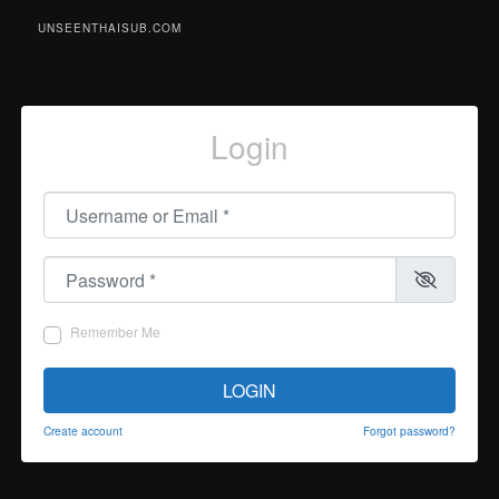
UNSEENTHAISUB.COM
Login
Username or Email
*
Password
*
Remember Me
LOGIN
Create account
Forgot password?