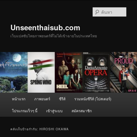
ข้าม
ข้าม
ไป
ไป
ค้นหา
ยัง
บทความ
เนื้อหา
รอง
Unseenthaisub.com
หลัก
เว็บแปลซับไทยภาพยนตร์ที่ไม่ได้เข้าฉายในประเทศไทย
เมนู
หน้าแรก
ภาพยนตร์
ซีรีส์
รวมหนังซีรีส์ (โปสเตอร์)
หลัก
โปรแกรมเร็วๆ นี้
เข้าสู่ระบบ
สมัครสมาชิก
คลังเก็บป้ายกำกับ:
HIROSHI OKAWA