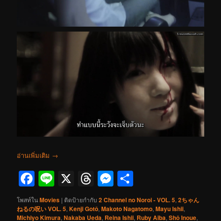
อ่านเพิ่มเติม
→
Facebook
Line
X
Threads
Messenger
Share
โพสท์ใน
Movies
|
ติดป้ายกำกับ
2 Channel no Noroi - VOL. 5
,
2ちゃん
ねるの呪い VOL. 5
,
Kenji Gotô
,
Makoto Nagatomo
,
Mayu Ishii
,
Michiyo Kimura
,
Nakaba Ueda
,
Reina Ishii
,
Ruby Aiba
,
Shô Inoue
,