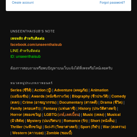
Create account
Forgot password?
UNSEENTHAISUB’S NOTE
เพจหลัก สำหรับติดต่อ
facebook.com/unseenthaisub
LINE สำหรับติดต่อ
ID: unseenthaisub
ต้องการสอบถามหรือพบปัญหาบนเว็บแจ้งได้ที่เพจหรือไลน์เลยครับ
หมวดหมู่ประเภทภาพยนตร์
Series (ซีรีส์)
|
Action (บู๊)
|
Adventure (ผจญภัย)
|
Animation
(แอนิเมชัน)
|
Awards (หนังชิงรางวัล)
|
Biography (ชีวประวัติ)
|
Comedy
(ตลก)
|
Crime (อาชญากรรม)
|
Documentary (สารคดี)
|
Drama (ชีวิต)
|
Family (ครอบครัว)
|
Fantasy (แฟนตาซี)
|
History (ประวัติศาสตร์)
|
Horror (สยองขวัญ)
|
LGBTQ (
เกย์
,
เลสเบี้ยน
)
|
Music (เพลง)
|
Musical
(มิวสิคัล)
|
Mystery (ปมปริศนา)
|
Romance (รัก)
|
Short (หนังสั้น)
|
Thriller (ระทึกขวัญ)
|
Sci-Fi (วิทยาศาสตร์)
|
Sport (กีฬา)
|
War (สงคราม)
|
Western (คาวบอย)
|
Zombie (ซอมบี้)