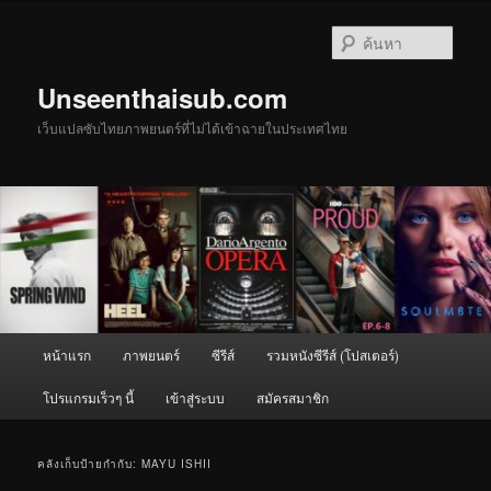
ข้าม
ข้าม
ไป
ไป
ค้นหา
ยัง
บทความ
เนื้อหา
รอง
Unseenthaisub.com
หลัก
เว็บแปลซับไทยภาพยนตร์ที่ไม่ได้เข้าฉายในประเทศไทย
เมนู
หน้าแรก
ภาพยนตร์
ซีรีส์
รวมหนังซีรีส์ (โปสเตอร์)
หลัก
โปรแกรมเร็วๆ นี้
เข้าสู่ระบบ
สมัครสมาชิก
คลังเก็บป้ายกำกับ:
MAYU ISHII