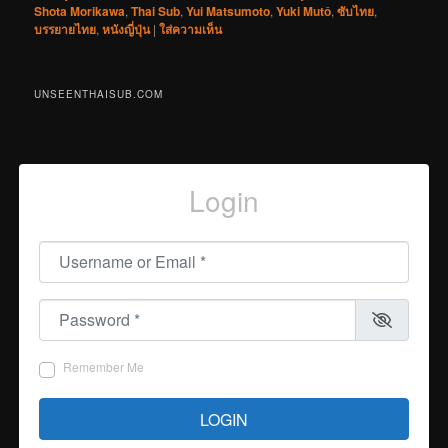
Shota Morikawa
,
Thai Sub
,
Yui Matsumoto
,
Yuki Mutô
,
ซับไทย
,
บรรยายไทย
,
หนังญี่ปุ่น
|
ใส่ความเห็น
UNSEENTHAISUB.COM
Login
Username or Email
*
Password
*
Remember Me
LOGIN