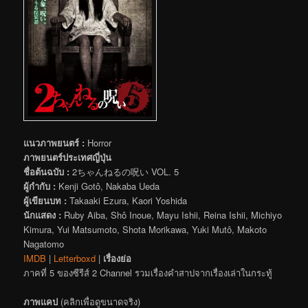
แนวภาพยนตร์ :
Horror
ภาพยนตร์ประเทศญี่ปุ่น
ชื่อต้นฉบับ :
2ちゃんねるの呪い VOL. 5
ผู้กำกับ :
Kenji Gotô, Nakaba Ueda
ผู้เขียนบท :
Takaaki Ezura, Kaori Yoshida
นักแสดง :
Ruby Aiba, Shô Inoue, Mayu Ishii, Reina Ishii, Michiyo
Kimura, Yui Matsumoto, Shota Morikawa, Yuki Mutô, Makoto
Nagatomo
IMDB
|
Letterboxd
|
เรื่องย่อ
ภาคที่ 5 ของซีรีส์ 2 Channel รวมเรื่องคำสาปจากเรื่องเล่าในกระทู้
ภาพแคป
(คลิกเพื่อดูขนาดจริง)