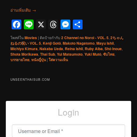
อ่านเพิ่มเติม
→
Facebook
Line
X
Threads
Messenger
Share
โพสท์ใน
Movies
|
ติดป้ายกำกับ
2 Channel no Noroi - VOL. 5
,
2ちゃん
ねるの呪い VOL. 5
,
Kenji Gotô
,
Makoto Nagatomo
,
Mayu Ishii
,
Michiyo Kimura
,
Nakaba Ueda
,
Reina Ishii
,
Ruby Aiba
,
Shô Inoue
,
Shota Morikawa
,
Thai Sub
,
Yui Matsumoto
,
Yuki Mutô
,
ซับไทย
,
บรรยายไทย
,
หนังญี่ปุ่น
|
ใส่ความเห็น
UNSEENTHAISUB.COM
Login
Username or Email
*