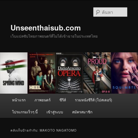
ข้าม
ข้าม
ไป
ไป
ค้นหา
ยัง
บทความ
เนื้อหา
รอง
Unseenthaisub.com
หลัก
เว็บแปลซับไทยภาพยนตร์ที่ไม่ได้เข้าฉายในประเทศไทย
เมนู
หน้าแรก
ภาพยนตร์
ซีรีส์
รวมหนังซีรีส์ (โปสเตอร์)
หลัก
โปรแกรมเร็วๆ นี้
เข้าสู่ระบบ
สมัครสมาชิก
คลังเก็บป้ายกำกับ:
MAKOTO NAGATOMO