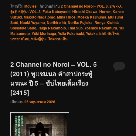
โพสท์ใน
Movies
|
ติดป้ายกำกับ
2 Channel no Noroi - VOL. 8
,
2ちゃん
ねるの呪い VOL. 8
,
Fuka Kobayashi
,
Hiroshi Okawa
,
Horror
,
Kanae
Suzuki
,
Makoto Nagatomo
,
Mina Hiroe
,
Moeka Kajinuma
,
Mutsumi
Satô
,
Naoki Yuyama
,
Norihiro Itô
,
Noriko Fujioka
,
Renya Kishida
,
Shinsuke Saito
,
Taiga Nakamoto
,
Thai Sub
,
Yoshiko Nakamura
,
Yui
Matsumoto
,
Yûki Morinaga
,
Yulia Fukatsuki
,
Yutaka Ishii
,
ซับไทย
,
บรรยายไทย
,
หนังญี่ปุ่น
|
ใส่ความเห็น
2 Channel no Noroi – VOL. 5
(2011) ทูแชแนล คำสาปกระทู้
มรณะ ปี 5 – ซับไทยเต็มเรื่อง
[2415]
เขียนบน
25 พฤษภาคม 2026