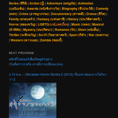
Series (ซีรีส์)
|
Action (บู๊)
|
Adventure (ผจญภัย)
|
Animation
(แอนิเมชัน)
|
Awards (หนังชิงรางวัล)
|
Biography (ชีวประวัติ)
|
Comedy
(ตลก)
|
Crime (อาชญากรรม)
|
Documentary (สารคดี)
|
Drama (ชีวิต)
|
Family (ครอบครัว)
|
Fantasy (แฟนตาซี)
|
History (ประวัติศาสตร์)
|
Horror (สยองขวัญ)
|
LGBTQ (
เกย์
,
เลสเบี้ยน
)
|
Music (เพลง)
|
Musical
(มิวสิคัล)
|
Mystery (ปมปริศนา)
|
Romance (รัก)
|
Short (หนังสั้น)
|
Thriller (ระทึกขวัญ)
|
Sci-Fi (วิทยาศาสตร์)
|
Sport (กีฬา)
|
War (สงคราม)
|
Western (คาวบอย)
|
Zombie (ซอมบี้)
NEXT PROGRAM
คลิกที่โปสเตอร์เพื่อเปิดดูตัวอย่าง
(วันที่คร่าวๆ ครับ อาจมีการเปลี่ยนแปลง)
จ 10 ส.ค. – Okinawan Horror Stories 2 (2013) เรื่องเล่าสยองจากโอกินา
ว่า 2