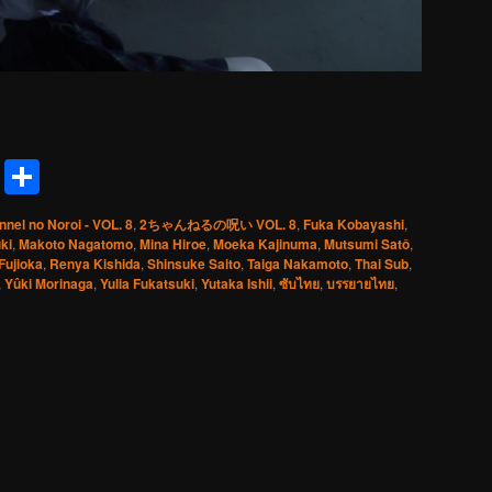
reads
Messenger
Share
nnel no Noroi - VOL. 8
,
2ちゃんねるの呪い VOL. 8
,
Fuka Kobayashi
,
ki
,
Makoto Nagatomo
,
Mina Hiroe
,
Moeka Kajinuma
,
Mutsumi Satô
,
Fujioka
,
Renya Kishida
,
Shinsuke Saito
,
Taiga Nakamoto
,
Thai Sub
,
,
Yûki Morinaga
,
Yulia Fukatsuki
,
Yutaka Ishii
,
ซับไทย
,
บรรยายไทย
,