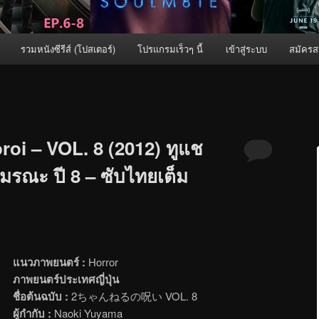
รวมหนังซีรีส์ (โปสเตอร์)
โปรแกรมเร็วๆ นี้
เข้าสู่ระบบ
สมัครส
oi – VOL. 8 (2012) ทูแช
มรณะ ปี 8 – ซับไทยเต็ม
แนวภาพยนตร์ :
Horror
ภาพยนตร์ประเทศญี่ปุ่น
ชื่อต้นฉบับ :
2ちゃんねるの呪い VOL. 8
ผู้กำกับ :
Naoki Yuyama