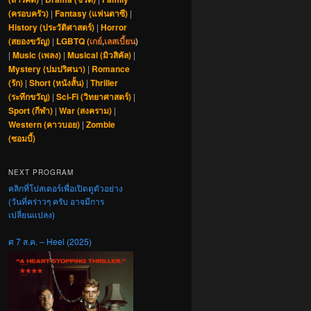
(ครอบครัว)
|
Fantasy (แฟนตาซี)
|
History (ประวัติศาสตร์)
|
Horror
(สยองขวัญ)
|
LGBTQ (
เกย์
,
เลสเบี้ยน
)
|
Music (เพลง)
|
Musical (มิวสิคัล)
|
Mystery (ปมปริศนา)
|
Romance
(รัก)
|
Short (หนังสั้น)
|
Thriller
(ระทึกขวัญ)
|
Sci-Fi (วิทยาศาสตร์)
|
Sport (กีฬา)
|
War (สงคราม)
|
Western (คาวบอย)
|
Zombie
(ซอมบี้)
NEXT PROGRAM
คลิกที่โปสเตอร์เพื่อเปิดดูตัวอย่าง
(วันที่คร่าวๆ ครับ อาจมีการ
เปลี่ยนแปลง)
ศ 7 ส.ค. – Heel (2025)