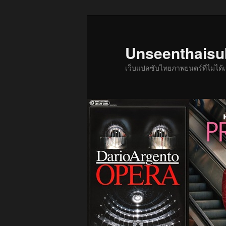
ข้าม
ข้าม
ไป
ไป
ยัง
บทความ
Unseenthais
เนื้อหา
รอง
เว็บแปลซับไทยภาพยนตร์ที่ไม่ไ
หลัก