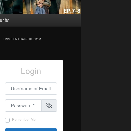
มาชิก
UNSEENTHAISUB.COM
Login
Username or Email
*
Password
*
Remember Me