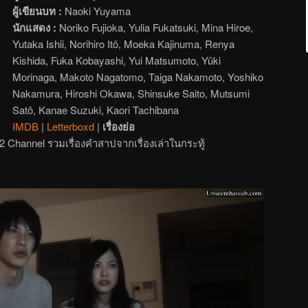
ผู้เขียนบท :
Naoki Yuyama
นักแสดง :
Noriko Fujioka, Yulia Fukatsuki, Mina Hiroe,
Yutaka Ishii, Norihiro Itô, Moeka Kajinuma, Renya
Kishida, Fuka Kobayashi, Yui Matsumoto, Yûki
Morinaga, Makoto Nagatomo, Taiga Nakamoto, Yoshiko
Nakamura, Hiroshi Okawa, Shinsuke Saito, Mutsumi
Satô, Kanae Suzuki, Kaori Tachibana
IMDB
|
Letterboxd
|
เรื่องย่อ
์ 2 Channel รวมเรื่องคำสาปจากเรื่องเล่าในกระทู้