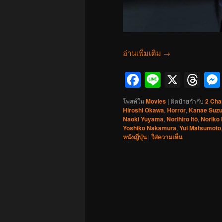
อ่านเพิ่มเติม
→
Facebook
Line
X
Th
โพสท์ใน
Movies
|
ติดป้ายกำกับ
2 Cha
Hiroshi Okawa
,
Horror
,
Kanae Suzu
Naoki Yuyama
,
Norihiro Itô
,
Noriko 
Yoshiko Nakamura
,
Yui Matsumoto
หนังญี่ปุ่น
|
ใส่ความเห็น