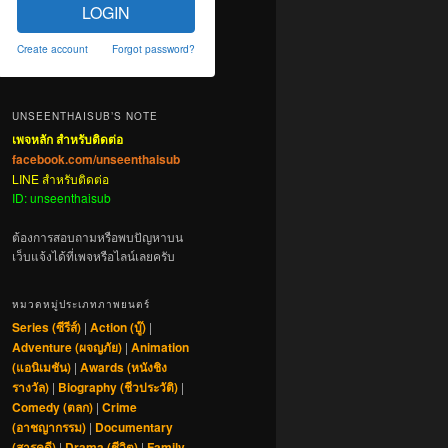
LOGIN
Create account
Forgot password?
UNSEENTHAISUB’S NOTE
เพจหลัก สำหรับติดต่อ
facebook.com/unseenthaisub
LINE สำหรับติดต่อ
ID: unseenthaisub
ต้องการสอบถามหรือพบปัญหาบน
เว็บแจ้งได้ที่เพจหรือไลน์เลยครับ
หมวดหมู่ประเภทภาพยนตร์
Series (ซีรีส์)
|
Action (บู๊)
|
Adventure (ผจญภัย)
|
Animation
(แอนิเมชัน)
|
Awards (หนังชิง
รางวัล)
|
Biography (ชีวประวัติ)
|
Comedy (ตลก)
|
Crime
(อาชญากรรม)
|
Documentary
(สารคดี)
|
Drama (ชีวิต)
|
Family