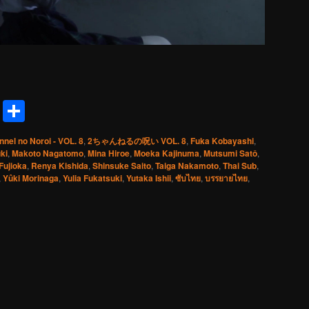
reads
Messenger
Share
nnel no Noroi - VOL. 8
,
2ちゃんねるの呪い VOL. 8
,
Fuka Kobayashi
,
ki
,
Makoto Nagatomo
,
Mina Hiroe
,
Moeka Kajinuma
,
Mutsumi Satô
,
Fujioka
,
Renya Kishida
,
Shinsuke Saito
,
Taiga Nakamoto
,
Thai Sub
,
,
Yûki Morinaga
,
Yulia Fukatsuki
,
Yutaka Ishii
,
ซับไทย
,
บรรยายไทย
,