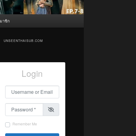
มาชิก
UNSEENTHAISUB.COM
Login
Username or Email
*
Password
*
Remember Me