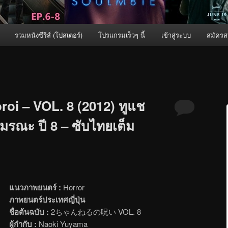
รวมหนังซีรีส์ (โปสเตอร์)
โปรแกรมเร็วๆ นี้
เข้าสู่ระบบ
สมัครส
oi – VOL. 8 (2012) ทูแช
มรณะ ปี 8 – ซับไทยเต็ม
แนวภาพยนตร์ :
Horror
ภาพยนตร์ประเทศญี่ปุ่น
ชื่อต้นฉบับ :
2ちゃんねるの呪い VOL. 8
ผู้กำกับ :
Naoki Yuyama