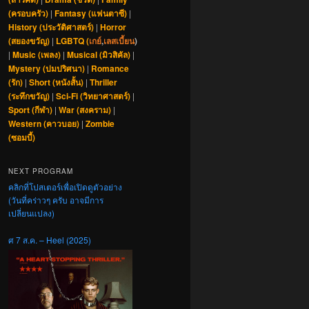
(ครอบครัว)
|
Fantasy (แฟนตาซี)
|
History (ประวัติศาสตร์)
|
Horror
(สยองขวัญ)
|
LGBTQ (
เกย์
,
เลสเบี้ยน
)
|
Music (เพลง)
|
Musical (มิวสิคัล)
|
Mystery (ปมปริศนา)
|
Romance
(รัก)
|
Short (หนังสั้น)
|
Thriller
(ระทึกขวัญ)
|
Sci-Fi (วิทยาศาสตร์)
|
Sport (กีฬา)
|
War (สงคราม)
|
Western (คาวบอย)
|
Zombie
(ซอมบี้)
NEXT PROGRAM
คลิกที่โปสเตอร์เพื่อเปิดดูตัวอย่าง
(วันที่คร่าวๆ ครับ อาจมีการ
เปลี่ยนแปลง)
ศ 7 ส.ค. – Heel (2025)