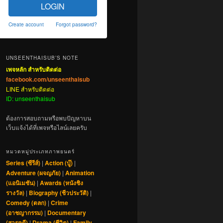
LOGIN
Create account
Forgot password?
UNSEENTHAISUB’S NOTE
เพจหลัก สำหรับติดต่อ
facebook.com/unseenthaisub
LINE สำหรับติดต่อ
ID: unseenthaisub
ต้องการสอบถามหรือพบปัญหาบน
เว็บแจ้งได้ที่เพจหรือไลน์เลยครับ
หมวดหมู่ประเภทภาพยนตร์
Series (ซีรีส์)
|
Action (บู๊)
|
Adventure (ผจญภัย)
|
Animation
(แอนิเมชัน)
|
Awards (หนังชิง
รางวัล)
|
Biography (ชีวประวัติ)
|
Comedy (ตลก)
|
Crime
(อาชญากรรม)
|
Documentary
(สารคดี)
|
Drama (ชีวิต)
|
Family