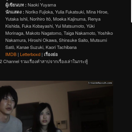
ผู้เขียนบท :
Naoki Yuyama
นักแสดง :
Noriko Fujioka, Yulia Fukatsuki, Mina Hiroe,
Yutaka Ishii, Norihiro Itô, Moeka Kajinuma, Renya
Kishida, Fuka Kobayashi, Yui Matsumoto, Yûki
Morinaga, Makoto Nagatomo, Taiga Nakamoto, Yoshiko
Nakamura, Hiroshi Okawa, Shinsuke Saito, Mutsumi
Satô, Kanae Suzuki, Kaori Tachibana
IMDB
|
Letterboxd
|
เรื่องย่อ
์ 2 Channel รวมเรื่องคำสาปจากเรื่องเล่าในกระทู้