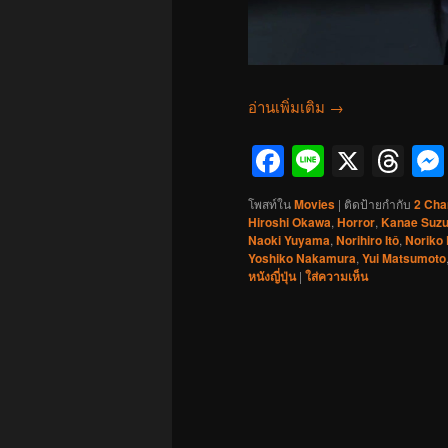
อ่านเพิ่มเติม
→
Facebook
Line
X
Th
โพสท์ใน
Movies
|
ติดป้ายกำกับ
2 Cha
Hiroshi Okawa
,
Horror
,
Kanae Suzu
Naoki Yuyama
,
Norihiro Itô
,
Noriko 
Yoshiko Nakamura
,
Yui Matsumoto
หนังญี่ปุ่น
|
ใส่ความเห็น