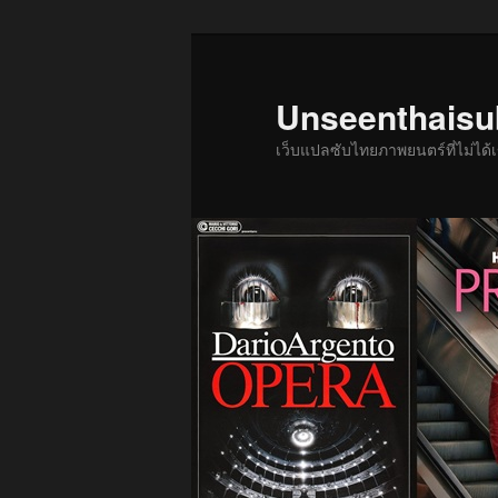
ข้าม
ข้าม
ไป
ไป
ยัง
บทความ
Unseenthais
เนื้อหา
รอง
เว็บแปลซับไทยภาพยนตร์ที่ไม่ไ
หลัก