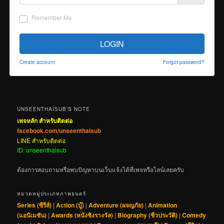
Remember Me
LOGIN
Create account
Forgot password?
UNSEENTHAISUB’S NOTE
เพจหลัก สำหรับติดต่อ
facebook.com/unseenthaisub
LINE สำหรับติดต่อ
ID: unseenthaisub
ต้องการสอบถามหรือพบปัญหาบนเว็บแจ้งได้ที่เพจหรือไลน์เลยครับ
หมวดหมู่ประเภทภาพยนตร์
Series (ซีรีส์)
|
Action (บู๊)
|
Adventure (ผจญภัย)
|
Animation
(แอนิเมชัน)
|
Awards (หนังชิงรางวัล)
|
Biography (ชีวประวัติ)
|
Comedy