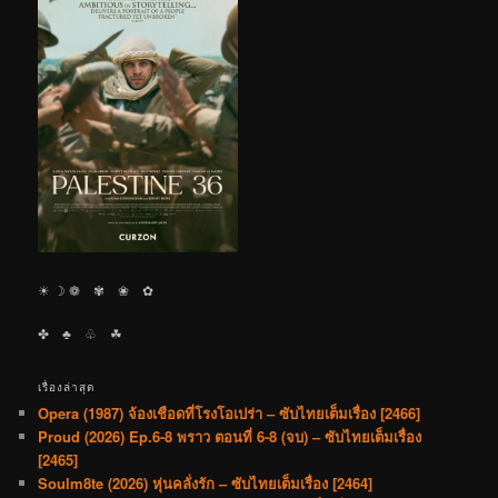
☀︎ ☽ ❁ ✾ ❀ ✿
✤ ♣︎ ♧ ☘︎
เรื่องล่าสุด
Opera (1987) จ้องเชือดที่โรงโอเปร่า – ซับไทยเต็มเรื่อง [2466]
Proud (2026) Ep.6-8 พราว ตอนที่ 6-8 (จบ) – ซับไทยเต็มเรื่อง
[2465]
Soulm8te (2026) หุ่นคลั่งรัก – ซับไทยเต็มเรื่อง [2464]