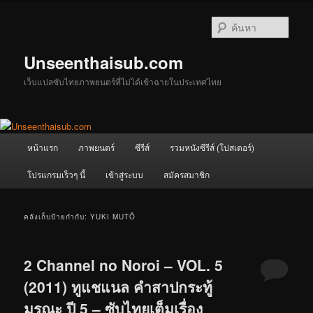
ข้าม
ข้าม
ไป
ไป
ค้นหา
ยัง
บทความ
เนื้อหา
รอง
Unseenthaisub.com
หลัก
เว็บแปลซับไทยภาพยนตร์ที่ไม่ได้เข้าฉายในประเทศไทย
เมนู
หน้าแรก
ภาพยนตร์
ซีรีส์
รวมหนังซีรีส์ (โปสเตอร์)
หลัก
โปรแกรมเร็วๆ นี้
เข้าสู่ระบบ
สมัครสมาชิก
คลังเก็บป้ายกำกับ:
YUKI MUTÔ
2 Channel no Noroi – VOL. 5
(2011) ทูแชแนล คำสาปกระทู้
มรณะ ปี 5 – ซับไทยเต็มเรื่อง