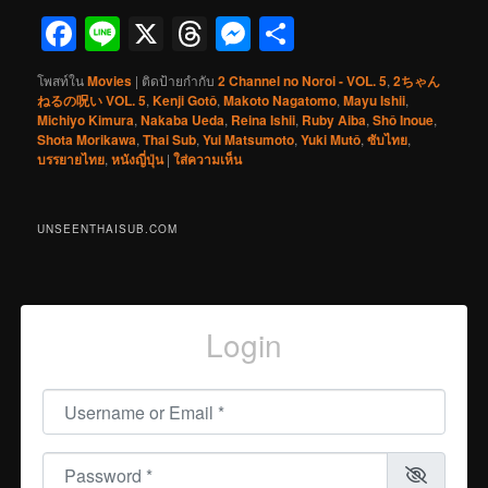
Facebook
Line
X
Threads
Messenger
Share
โพสท์ใน
Movies
|
ติดป้ายกำกับ
2 Channel no Noroi - VOL. 5
,
2ちゃん
ねるの呪い VOL. 5
,
Kenji Gotô
,
Makoto Nagatomo
,
Mayu Ishii
,
Michiyo Kimura
,
Nakaba Ueda
,
Reina Ishii
,
Ruby Aiba
,
Shô Inoue
,
Shota Morikawa
,
Thai Sub
,
Yui Matsumoto
,
Yuki Mutô
,
ซับไทย
,
บรรยายไทย
,
หนังญี่ปุ่น
|
ใส่ความเห็น
UNSEENTHAISUB.COM
Login
Username or Email
*
Password
*