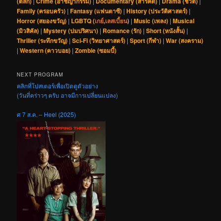
(ตลก)
|
Crime (อาชญากรรม)
|
Documentary (สารคดี)
|
Drama (ชีวิต)
|
Family (ครอบครัว)
|
Fantasy (แฟนตาซี)
|
History (ประวัติศาสตร์)
|
Horror (สยองขวัญ)
|
LGBTQ (
เกย์
,
เลสเบี้ยน
)
|
Music (เพลง)
|
Musical
(มิวสิคัล)
|
Mystery (ปมปริศนา)
|
Romance (รัก)
|
Short (หนังสั้น)
|
Thriller (ระทึกขวัญ)
|
Sci-Fi (วิทยาศาสตร์)
|
Sport (กีฬา)
|
War (สงคราม)
|
Western (คาวบอย)
|
Zombie (ซอมบี้)
NEXT PROGRAM
คลิกที่โปสเตอร์เพื่อเปิดดูตัวอย่าง
(วันที่คร่าวๆ ครับ อาจมีการเปลี่ยนแปลง)
ศ 7 ส.ค. – Heel (2025)