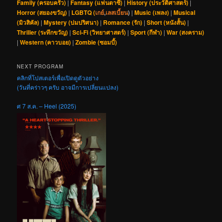
Family (ครอบครัว)
|
Fantasy (แฟนตาซี)
|
History (ประวัติศาสตร์)
|
Horror (สยองขวัญ)
|
LGBTQ (
เกย์
,
เลสเบี้ยน
)
|
Music (เพลง)
|
Musical
(มิวสิคัล)
|
Mystery (ปมปริศนา)
|
Romance (รัก)
|
Short (หนังสั้น)
|
Thriller (ระทึกขวัญ)
|
Sci-Fi (วิทยาศาสตร์)
|
Sport (กีฬา)
|
War (สงคราม)
|
Western (คาวบอย)
|
Zombie (ซอมบี้)
NEXT PROGRAM
คลิกที่โปสเตอร์เพื่อเปิดดูตัวอย่าง
(วันที่คร่าวๆ ครับ อาจมีการเปลี่ยนแปลง)
ศ 7 ส.ค. – Heel (2025)