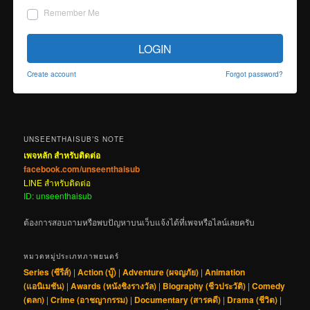
Remember Me
LOGIN
Create account
Forgot password?
UNSEENTHAISUB’S NOTE
เพจหลัก สำหรับติดต่อ
facebook.com/unseenthaisub
LINE สำหรับติดต่อ
ID: unseenthaisub
ต้องการสอบถามหรือพบปัญหาบนเว็บแจ้งได้ที่เพจหรือไลน์เลยครับ
หมวดหมู่ประเภทภาพยนตร์
Series (ซีรีส์)
|
Action (บู๊)
|
Adventure (ผจญภัย)
|
Animation
(แอนิเมชัน)
|
Awards (หนังชิงรางวัล)
|
Biography (ชีวประวัติ)
|
Comedy
(ตลก)
|
Crime (อาชญากรรม)
|
Documentary (สารคดี)
|
Drama (ชีวิต)
|