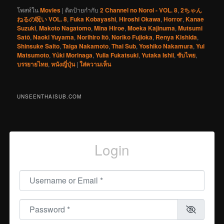
โพสท์ใน
Movies
|
ติดป้ายกำกับ
2 Channel no Noroi - VOL. 8
,
2ちゃん
ねるの呪い VOL. 8
,
Fuka Kobayashi
,
Hiroshi Okawa
,
Horror
,
Kanae
Suzuki
,
Makoto Nagatomo
,
Mina Hiroe
,
Moeka Kajinuma
,
Mutsumi
Satô
,
Naoki Yuyama
,
Norihiro Itô
,
Noriko Fujioka
,
Renya Kishida
,
Shinsuke Saito
,
Taiga Nakamoto
,
Thai Sub
,
Yoshiko Nakamura
,
Yui
Matsumoto
,
Yûki Morinaga
,
Yulia Fukatsuki
,
Yutaka Ishii
,
ซับไทย
,
บรรยายไทย
,
หนังญี่ปุ่น
|
ใส่ความเห็น
UNSEENTHAISUB.COM
Login
Username or Email
*
Password
*