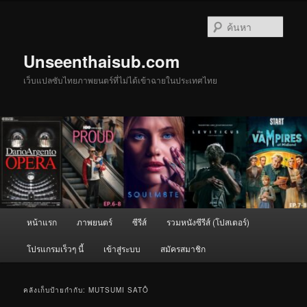
ข้าม
ข้าม
ไป
ไป
ค้นหา
ยัง
บทความ
เนื้อหา
รอง
Unseenthaisub.com
หลัก
เว็บแปลซับไทยภาพยนตร์ที่ไม่ได้เข้าฉายในประเทศไทย
เมนู
หน้าแรก
ภาพยนตร์
ซีรีส์
รวมหนังซีรีส์ (โปสเตอร์)
หลัก
โปรแกรมเร็วๆ นี้
เข้าสู่ระบบ
สมัครสมาชิก
คลังเก็บป้ายกำกับ:
MUTSUMI SATÔ