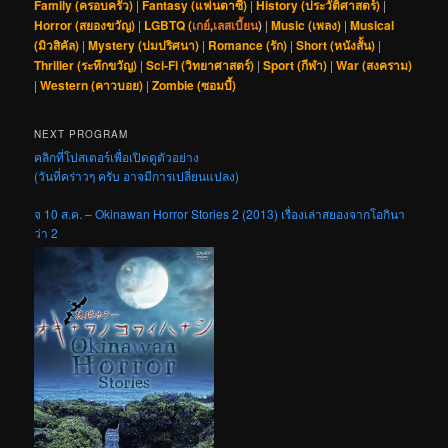
Family (ครอบครัว)
|
Fantasy (แฟนตาซี)
|
History (ประวัติศาสตร์)
|
Horror (สยองขวัญ)
|
LGBTQ (
เกย์
,
เลสเบี้ยน
)
|
Music (เพลง)
|
Musical
(มิวสิคัล)
|
Mystery (ปมปริศนา)
|
Romance (รัก)
|
Short (หนังสั้น)
|
Thriller (ระทึกขวัญ)
|
Sci-Fi (วิทยาศาสตร์)
|
Sport (กีฬา)
|
War (สงคราม)
|
Western (คาวบอย)
|
Zombie (ซอมบี้)
NEXT PROGRAM
คลิกที่โปสเตอร์เพื่อเปิดดูตัวอย่าง
(วันที่คร่าวๆ ครับ อาจมีการเปลี่ยนแปลง)
จ 10 ส.ค. – Okinawan Horror Stories 2 (2013) เรื่องเล่าสยองจากโอกินา
ว่า 2