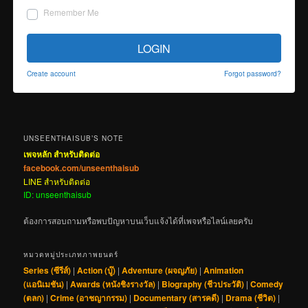
Remember Me
LOGIN
Create account
Forgot password?
UNSEENTHAISUB’S NOTE
เพจหลัก สำหรับติดต่อ
facebook.com/unseenthaisub
LINE สำหรับติดต่อ
ID: unseenthaisub
ต้องการสอบถามหรือพบปัญหาบนเว็บแจ้งได้ที่เพจหรือไลน์เลยครับ
หมวดหมู่ประเภทภาพยนตร์
Series (ซีรีส์)
|
Action (บู๊)
|
Adventure (ผจญภัย)
|
Animation
(แอนิเมชัน)
|
Awards (หนังชิงรางวัล)
|
Biography (ชีวประวัติ)
|
Comedy
(ตลก)
|
Crime (อาชญากรรม)
|
Documentary (สารคดี)
|
Drama (ชีวิต)
|