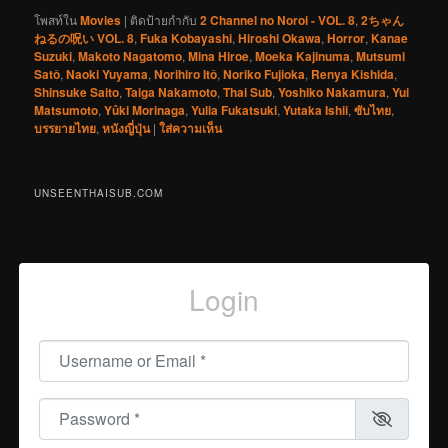
โพสท์ใน
Movies
|
ติดป้ายกำกับ
2 Channel no Noroi - VOL. 8
,
2ちゃん
ねるの呪い VOL. 8
,
Fuka Kobayashi
,
Hiroshi Okawa
,
Horror
,
Kanae
Suzuki
,
Makoto Nagatomo
,
Mina Hiroe
,
Moeka Kajinuma
,
Mutsumi
Satô
,
Naoki Yuyama
,
Norihiro Itô
,
Noriko Fujioka
,
Renya Kishida
,
Shinsuke Saito
,
Taiga Nakamoto
,
Thai Sub
,
Yoshiko Nakamura
,
Yui
Matsumoto
,
Yûki Morinaga
,
Yulia Fukatsuki
,
Yutaka Ishii
,
ซับไทย
,
บรรยายไทย
,
หนังญี่ปุ่น
|
ใส่ความเห็น
UNSEENTHAISUB.COM
Login
Username or Email
*
Password
*