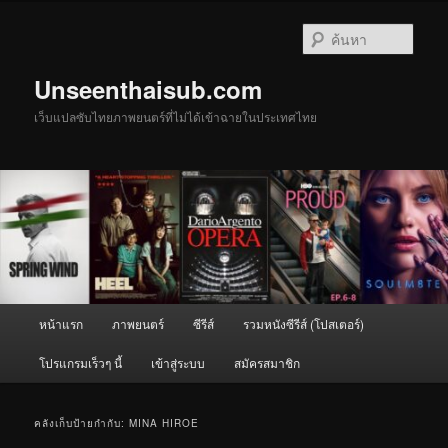
ข้าม
ข้าม
ไป
ไป
ค้นหา
ยัง
บทความ
เนื้อหา
รอง
Unseenthaisub.com
หลัก
เว็บแปลซับไทยภาพยนตร์ที่ไม่ได้เข้าฉายในประเทศไทย
เมนู
หน้าแรก
ภาพยนตร์
ซีรีส์
รวมหนังซีรีส์ (โปสเตอร์)
หลัก
โปรแกรมเร็วๆ นี้
เข้าสู่ระบบ
สมัครสมาชิก
คลังเก็บป้ายกำกับ:
MINA HIROE