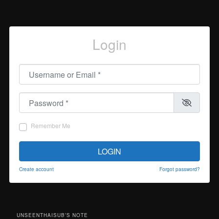
Login
Username or Email
*
Password
*
Remember Me
LOGIN
Create account
Forgot password?
UNSEENTHAISUB’S NOTE