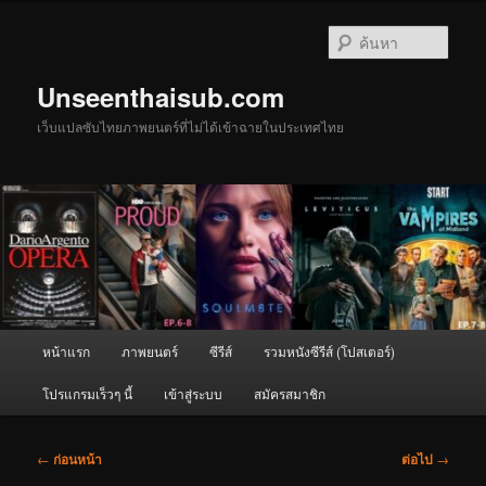
ข้าม
ไป
ค้นหา
ยัง
เนื้อหา
Unseenthaisub.com
หลัก
เว็บแปลซับไทยภาพยนตร์ที่ไม่ได้เข้าฉายในประเทศไทย
เมนู
หน้าแรก
ภาพยนตร์
ซีรีส์
รวมหนังซีรีส์ (โปสเตอร์)
หลัก
โปรแกรมเร็วๆ นี้
เข้าสู่ระบบ
สมัครสมาชิก
เมนู
←
ก่อนหน้า
ต่อไป
→
นำทาง