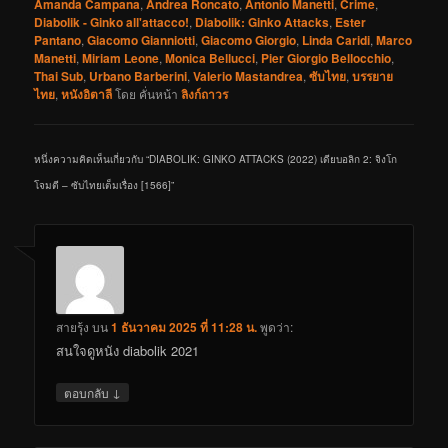
Amanda Campana
,
Andrea Roncato
,
Antonio Manetti
,
Crime
,
Diabolik - Ginko all'attacco!
,
Diabolik: Ginko Attacks
,
Ester
Pantano
,
Giacomo Gianniotti
,
Giacomo Giorgio
,
Linda Caridi
,
Marco
Manetti
,
Miriam Leone
,
Monica Bellucci
,
Pier Giorgio Bellocchio
,
Thai Sub
,
Urbano Barberini
,
Valerio Mastandrea
,
ซับไทย
,
บรรยาย
ไทย
,
หนังอิตาลี
โดย
คั่นหน้า
ลิงก์ถาวร
หนึ่งความคิดเห็นเกี่ยวกับ “
DIABOLIK: GINKO ATTACKS (2022) เดียบอลิก 2: จิงโก
โจมตี – ซับไทยเต็มเรื่อง [1566]
”
สายรุ้ง
บน
1 ธันวาคม 2025 ที่ 11:28 น.
พูดว่า:
สนใจดูหนัง diabolik 2021
↓
ตอบกลับ