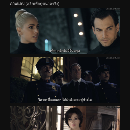
ภาพแคป
(คลิกเพื่อดูขนาดจริง)