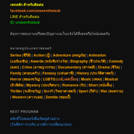
เพจหลัก สำหรับติดต่อ
facebook.com/unseenthaisub
LINE สำหรับติดต่อ
ID: unseenthaisub
ต้องการสอบถามหรือพบปัญหาบนเว็บแจ้งได้ที่เพจหรือไลน์เลยครับ
หมวดหมู่ประเภทภาพยนตร์
Series (ซีรีส์)
|
Action (บู๊)
|
Adventure (ผจญภัย)
|
Animation
(แอนิเมชัน)
|
Awards (หนังชิงรางวัล)
|
Biography (ชีวประวัติ)
|
Comedy
(ตลก)
|
Crime (อาชญากรรม)
|
Documentary (สารคดี)
|
Drama (ชีวิต)
|
Family (ครอบครัว)
|
Fantasy (แฟนตาซี)
|
History (ประวัติศาสตร์)
|
Horror (สยองขวัญ)
|
LGBTQ (
เกย์
,
เลสเบี้ยน
)
|
Music (เพลง)
|
Musical
(มิวสิคัล)
|
Mystery (ปมปริศนา)
|
Romance (รัก)
|
Short (หนังสั้น)
|
Thriller (ระทึกขวัญ)
|
Sci-Fi (วิทยาศาสตร์)
|
Sport (กีฬา)
|
War (สงคราม)
|
Western (คาวบอย)
|
Zombie (ซอมบี้)
NEXT PROGRAM
คลิกที่โปสเตอร์เพื่อเปิดดูตัวอย่าง
(วันที่คร่าวๆ ครับ อาจมีการเปลี่ยนแปลง)