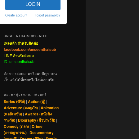
LOGIN
Create account
Forgot password?
UNSEENTHAISUB’S NOTE
เพจหลัก สำหรับติดต่อ
facebook.com/unseenthaisub
LINE สำหรับติดต่อ
ID: unseenthaisub
ต้องการสอบถามหรือพบปัญหาบน
เว็บแจ้งได้ที่เพจหรือไลน์เลยครับ
หมวดหมู่ประเภทภาพยนตร์
Series (ซีรีส์)
|
Action (บู๊)
|
Adventure (ผจญภัย)
|
Animation
(แอนิเมชัน)
|
Awards (หนังชิง
รางวัล)
|
Biography (ชีวประวัติ)
|
Comedy (ตลก)
|
Crime
(อาชญากรรม)
|
Documentary
(สารคดี)
|
Drama (ชีวิต)
|
Family