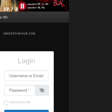
มาชิก
UNSEENTHAISUB.COM
Login
Username or Email
*
Password
*
Remember Me