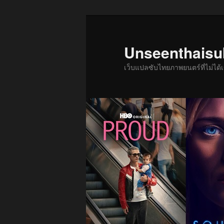
ข้าม
ข้าม
ไป
ไป
ยัง
บทความ
Unseenthais
เนื้อหา
รอง
เว็บแปลซับไทยภาพยนตร์ที่ไม่ไ
หลัก