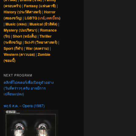
(ครอบครัว)
|
Fantasy (แฟนตาซี)
|
History (ประวัติศาสตร์)
|
Horror
(สยองขวัญ)
|
LGBTQ (
เกย์
,
เลสเบี้ยน
)
|
Music (เพลง)
|
Musical (มิวสิคัล)
|
Mystery (ปมปริศนา)
|
Romance
(รัก)
|
Short (หนังสั้น)
|
Thriller
(ระทึกขวัญ)
|
Sci-Fi (วิทยาศาสตร์)
|
Sport (กีฬา)
|
War (สงคราม)
|
Western (คาวบอย)
|
Zombie
(ซอมบี้)
NEXT PROGRAM
คลิกที่โปสเตอร์เพื่อเปิดดูตัวอย่าง
(วันที่คร่าวๆ ครับ อาจมีการ
เปลี่ยนแปลง)
พฤ 6 ส.ค. – Opera (1987)