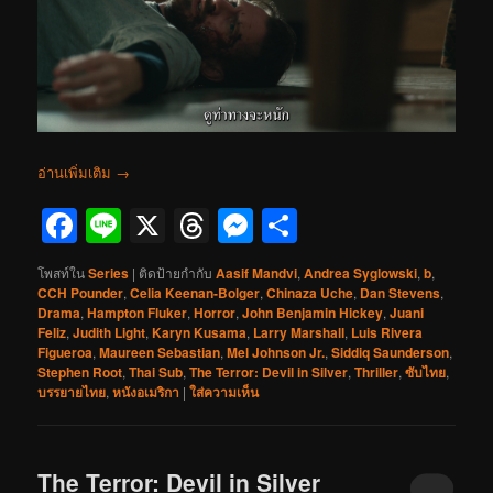
อ่านเพิ่มเติม
→
Facebook
Line
X
Threads
Messenger
Share
โพสท์ใน
Series
|
ติดป้ายกำกับ
Aasif Mandvi
,
Andrea Syglowski
,
b
,
CCH Pounder
,
Celia Keenan-Bolger
,
Chinaza Uche
,
Dan Stevens
,
Drama
,
Hampton Fluker
,
Horror
,
John Benjamin Hickey
,
Juani
Feliz
,
Judith Light
,
Karyn Kusama
,
Larry Marshall
,
Luis Rivera
Figueroa
,
Maureen Sebastian
,
Mel Johnson Jr.
,
Siddiq Saunderson
,
Stephen Root
,
Thai Sub
,
The Terror: Devil in Silver
,
Thriller
,
ซับไทย
,
บรรยายไทย
,
หนังอเมริกา
|
ใส่ความเห็น
The Terror: Devil in Silver