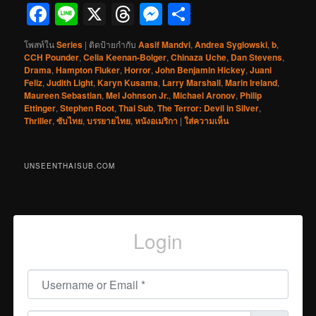
Facebook
Line
X
Threads
Messenger
Share
โพสท์ใน
Series
|
ติดป้ายกำกับ
Aasif Mandvi
,
Andrea Syglowski
,
b
,
CCH Pounder
,
Celia Keenan-Bolger
,
Chinaza Uche
,
Dan Stevens
,
Drama
,
Hampton Fluker
,
Horror
,
John Benjamin Hickey
,
Juani
Feliz
,
Judith Light
,
Karyn Kusama
,
Larry Marshall
,
Marin Ireland
,
Maureen Sebastian
,
Mel Johnson Jr.
,
Michael Aronov
,
Philip
Ettinger
,
Stephen Root
,
Thai Sub
,
The Terror: Devil in Silver
,
Thriller
,
ซับไทย
,
บรรยายไทย
,
หนังอเมริกา
|
ใส่ความเห็น
UNSEENTHAISUB.COM
Login
Username or Email
*