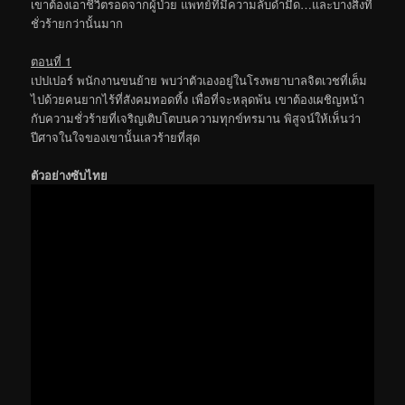
เขาต้องเอาชีวิตรอดจากผู้ป่วย แพทย์ที่มีความลับดำมืด…และบางสิ่งที่
ชั่วร้ายกว่านั้นมาก
ตอนที่ 1
เปปเปอร์ พนักงานขนย้าย พบว่าตัวเองอยู่ในโรงพยาบาลจิตเวชที่เต็ม
ไปด้วยคนยากไร้ที่สังคมทอดทิ้ง เพื่อที่จะหลุดพ้น เขาต้องเผชิญหน้า
กับความชั่วร้ายที่เจริญเติบโตบนความทุกข์ทรมาน พิสูจน์ให้เห็นว่า
ปีศาจในใจของเขานั้นเลวร้ายที่สุด
ตัวอย่างซับไทย