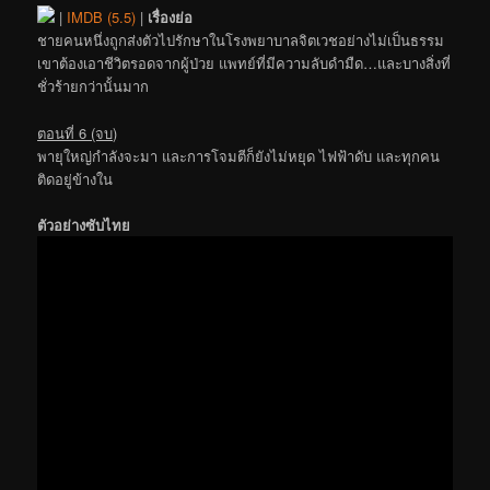
|
IMDB (5.5)
|
เรื่องย่อ
ชายคนหนึ่งถูกส่งตัวไปรักษาในโรงพยาบาลจิตเวชอย่างไม่เป็นธรรม
เขาต้องเอาชีวิตรอดจากผู้ป่วย แพทย์ที่มีความลับดำมืด…และบางสิ่งที่
ชั่วร้ายกว่านั้นมาก
ตอนที่ 6 (จบ)
พายุใหญ่กำลังจะมา และการโจมตีก็ยังไม่หยุด ไฟฟ้าดับ และทุกคน
ติดอยู่ข้างใน
ตัวอย่างซับไทย