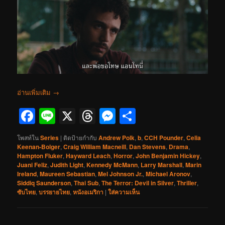
อ่านเพิ่มเติม
→
Facebook
Line
X
Threads
Messenger
Share
โพสท์ใน
Series
|
ติดป้ายกำกับ
Andrew Polk
,
b
,
CCH Pounder
,
Celia
Keenan-Bolger
,
Craig William Macneill
,
Dan Stevens
,
Drama
,
Hampton Fluker
,
Hayward Leach
,
Horror
,
John Benjamin Hickey
,
Juani Feliz
,
Judith Light
,
Kennedy McMann
,
Larry Marshall
,
Marin
Ireland
,
Maureen Sebastian
,
Mel Johnson Jr.
,
Michael Aronov
,
Siddiq Saunderson
,
Thai Sub
,
The Terror: Devil in Silver
,
Thriller
,
ซับไทย
,
บรรยายไทย
,
หนังอเมริกา
|
ใส่ความเห็น