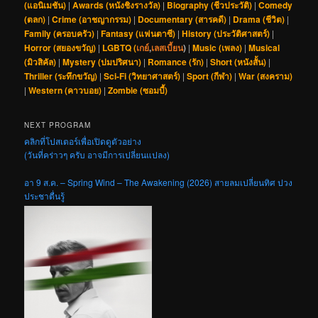
(แอนิเมชัน)
|
Awards (หนังชิงรางวัล)
|
Biography (ชีวประวัติ)
|
Comedy
(ตลก)
|
Crime (อาชญากรรม)
|
Documentary (สารคดี)
|
Drama (ชีวิต)
|
Family (ครอบครัว)
|
Fantasy (แฟนตาซี)
|
History (ประวัติศาสตร์)
|
Horror (สยองขวัญ)
|
LGBTQ (
เกย์
,
เลสเบี้ยน
)
|
Music (เพลง)
|
Musical
(มิวสิคัล)
|
Mystery (ปมปริศนา)
|
Romance (รัก)
|
Short (หนังสั้น)
|
Thriller (ระทึกขวัญ)
|
Sci-Fi (วิทยาศาสตร์)
|
Sport (กีฬา)
|
War (สงคราม)
|
Western (คาวบอย)
|
Zombie (ซอมบี้)
NEXT PROGRAM
คลิกที่โปสเตอร์เพื่อเปิดดูตัวอย่าง
(วันที่คร่าวๆ ครับ อาจมีการเปลี่ยนแปลง)
อา 9 ส.ค. – Spring Wind – The Awakening (2026) สายลมเปลี่ยนทิศ ปวง
ประชาตื่นรู้