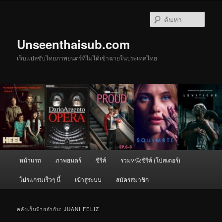
ข้าม
ข้าม
ไป
ไป
ค้นหา
ยัง
บทความ
เนื้อหา
รอง
Unseenthaisub.com
หลัก
เว็บแปลซับไทยภาพยนตร์ที่ไม่ได้เข้าฉายในประเทศไทย
เมนู
หน้าแรก
ภาพยนตร์
ซีรีส์
รวมหนังซีรีส์ (โปสเตอร์)
หลัก
โปรแกรมเร็วๆ นี้
เข้าสู่ระบบ
สมัครสมาชิก
คลังเก็บป้ายกำกับ:
JUANI FELIZ