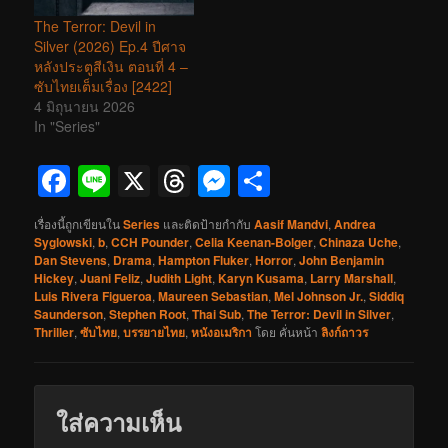
The Terror: Devil in
Silver (2026) Ep.4 ปีศาจ
หลังประตูสีเงิน ตอนที่ 4 –
ซับไทยเต็มเรื่อง [2422]
4 มิถุนายน 2026
In "Series"
Facebook
Line
X
Threads
Messenger
Share
เรื่องนี้ถูกเขียนใน
Series
และติดป้ายกำกับ
Aasif Mandvi
,
Andrea
Syglowski
,
b
,
CCH Pounder
,
Celia Keenan-Bolger
,
Chinaza Uche
,
Dan Stevens
,
Drama
,
Hampton Fluker
,
Horror
,
John Benjamin
Hickey
,
Juani Feliz
,
Judith Light
,
Karyn Kusama
,
Larry Marshall
,
Luis Rivera Figueroa
,
Maureen Sebastian
,
Mel Johnson Jr.
,
Siddiq
Saunderson
,
Stephen Root
,
Thai Sub
,
The Terror: Devil in Silver
,
Thriller
,
ซับไทย
,
บรรยายไทย
,
หนังอเมริกา
โดย
คั่นหน้า
ลิงก์ถาวร
ใส่ความเห็น