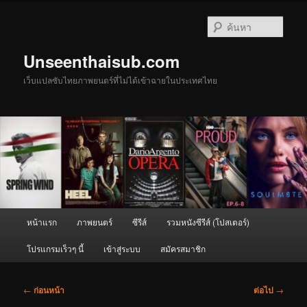
ข้าม
ไป
ค้นหา
ยัง
เนื้อหา
Unseenthaisub.com
หลัก
เว็บแปลซับไทยภาพยนตร์ที่ไม่ได้เข้าฉายในประเทศไทย
เมนู
หน้าแรก
ภาพยนตร์
ซีรีส์
รวมหนังซีรีส์ (โปสเตอร์)
หลัก
โปรแกรมเร็วๆ นี้
เข้าสู่ระบบ
สมัครสมาชิก
เมนู
←
ก่อนหน้า
ต่อไป
→
นำทาง