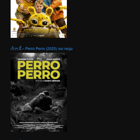
เร็วๆ นี้ – Perro Perro (2025) หมาหนุ่ม