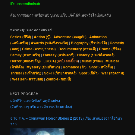
ID: unseenthaisub
ต้องการสอบถามหรือพบปัญหาบนเว็บแจ้งได้ที่เพจหรือไลน์เลยครับ
หมวดหมู่ประเภทภาพยนตร์
Series (ซีรีส์)
|
Action (บู๊)
|
Adventure (ผจญภัย)
|
Animation
(แอนิเมชัน)
|
Awards (หนังชิงรางวัล)
|
Biography (ชีวประวัติ)
|
Comedy
(ตลก)
|
Crime (อาชญากรรม)
|
Documentary (สารคดี)
|
Drama (ชีวิต)
|
Family (ครอบครัว)
|
Fantasy (แฟนตาซี)
|
History (ประวัติศาสตร์)
|
Horror (สยองขวัญ)
|
LGBTQ (
เกย์
,
เลสเบี้ยน
)
|
Music (เพลง)
|
Musical
(มิวสิคัล)
|
Mystery (ปมปริศนา)
|
Romance (รัก)
|
Short (หนังสั้น)
|
Thriller (ระทึกขวัญ)
|
Sci-Fi (วิทยาศาสตร์)
|
Sport (กีฬา)
|
War (สงคราม)
|
Western (คาวบอย)
|
Zombie (ซอมบี้)
NEXT PROGRAM
คลิกที่โปสเตอร์เพื่อเปิดดูตัวอย่าง
(วันที่คร่าวๆ ครับ อาจมีการเปลี่ยนแปลง)
จ 10 ส.ค. – Okinawan Horror Stories 2 (2013) เรื่องเล่าสยองจากโอกินา
ว่า 2