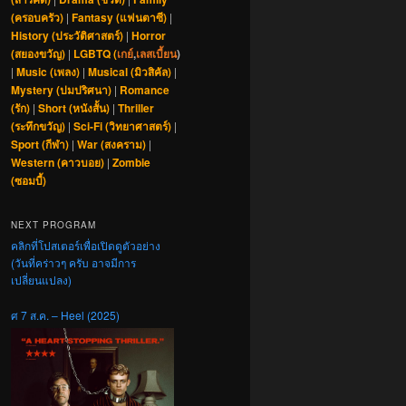
(ครอบครัว)
|
Fantasy (แฟนตาซี)
|
History (ประวัติศาสตร์)
|
Horror
(สยองขวัญ)
|
LGBTQ (
เกย์
,
เลสเบี้ยน
)
|
Music (เพลง)
|
Musical (มิวสิคัล)
|
Mystery (ปมปริศนา)
|
Romance
(รัก)
|
Short (หนังสั้น)
|
Thriller
(ระทึกขวัญ)
|
Sci-Fi (วิทยาศาสตร์)
|
Sport (กีฬา)
|
War (สงคราม)
|
Western (คาวบอย)
|
Zombie
(ซอมบี้)
NEXT PROGRAM
คลิกที่โปสเตอร์เพื่อเปิดดูตัวอย่าง
(วันที่คร่าวๆ ครับ อาจมีการ
เปลี่ยนแปลง)
ศ 7 ส.ค. – Heel (2025)