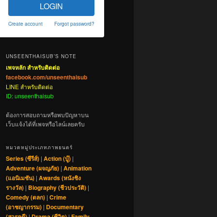
LOGIN
Create account
Forgot password?
UNSEENTHAISUB’S NOTE
เพจหลัก สำหรับติดต่อ
facebook.com/unseenthaisub
LINE สำหรับติดต่อ
ID: unseenthaisub
ต้องการสอบถามหรือพบปัญหาบน
เว็บแจ้งได้ที่เพจหรือไลน์เลยครับ
หมวดหมู่ประเภทภาพยนตร์
Series (ซีรีส์)
|
Action (บู๊)
|
Adventure (ผจญภัย)
|
Animation
(แอนิเมชัน)
|
Awards (หนังชิง
รางวัล)
|
Biography (ชีวประวัติ)
|
Comedy (ตลก)
|
Crime
(อาชญากรรม)
|
Documentary
(สารคดี)
|
Drama (ชีวิต)
|
Family