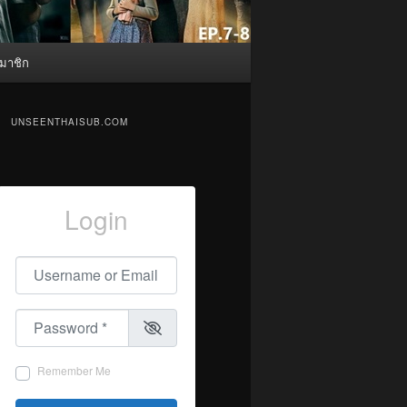
มาชิก
UNSEENTHAISUB.COM
Login
Username or Email
*
Password
*
Remember Me