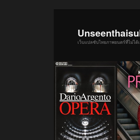
ข้าม
ข้าม
ไป
ไป
ยัง
บทความ
Unseenthais
เนื้อหา
รอง
เว็บแปลซับไทยภาพยนตร์ที่ไม่ไ
หลัก