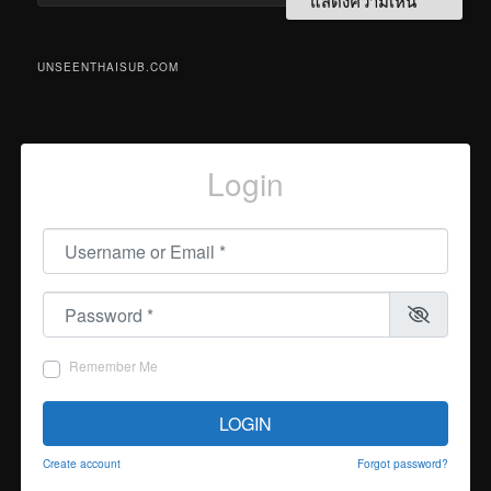
UNSEENTHAISUB.COM
Login
Username or Email
*
Password
*
Remember Me
LOGIN
Create account
Forgot password?