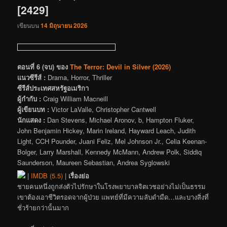
[2429]
เขียนบน
14 มิถุนายน 2026
ตอนที่ 6 (จบ) ของ
The Terror: Devil in Silver (2026)
แนวซีรีส์ :
Drama, Horror, Thriller
ซีรีส์ประเทศสหรัฐอเมริกา
ผู้กำกับ :
Craig William Macneill
ผู้เขียนบท :
Victor LaValle, Christopher Cantwell
นักแสดง :
Dan Stevens, Michael Aronov, b, Hampton Fluker,
John Benjamin Hickey, Marin Ireland, Hayward Leach, Judith
Light, CCH Pounder, Juani Feliz, Mel Johnson Jr., Celia Keenan-
Bolger, Larry Marshall, Kennedy McMann, Andrew Polk, Siddiq
Saunderson, Maureen Sebastian, Andrea Syglowski
|
IMDB (5.5)
|
เรื่องย่อ
ชายคนหนึ่งถูกส่งตัวไปรักษาในโรงพยาบาลจิตเวชอย่างไม่เป็นธรรม
เขาต้องเอาชีวิตรอดจากผู้ป่วย แพทย์ที่มีความลับดำมืด…และบางสิ่งที่
ชั่วร้ายกว่านั้นมาก