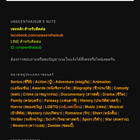
UNSEENTHAISUB’S NOTE
เพจหลัก สำหรับติดต่อ
facebook.com/unseenthaisub
LINE สำหรับติดต่อ
ID: unseenthaisub
ต้องการสอบถามหรือพบปัญหาบนเว็บแจ้งได้ที่เพจหรือไลน์เลยครับ
หมวดหมู่ประเภทภาพยนตร์
Series (ซีรีส์)
|
Action (บู๊)
|
Adventure (ผจญภัย)
|
Animation
(แอนิเมชัน)
|
Awards (หนังชิงรางวัล)
|
Biography (ชีวประวัติ)
|
Comedy
(ตลก)
|
Crime (อาชญากรรม)
|
Documentary (สารคดี)
|
Drama (ชีวิต)
|
Family (ครอบครัว)
|
Fantasy (แฟนตาซี)
|
History (ประวัติศาสตร์)
|
Horror (สยองขวัญ)
|
LGBTQ (
เกย์
,
เลสเบี้ยน
)
|
Music (เพลง)
|
Musical
(มิวสิคัล)
|
Mystery (ปมปริศนา)
|
Romance (รัก)
|
Short (หนังสั้น)
|
Thriller (ระทึกขวัญ)
|
Sci-Fi (วิทยาศาสตร์)
|
Sport (กีฬา)
|
War (สงคราม)
|
Western (คาวบอย)
|
Zombie (ซอมบี้)