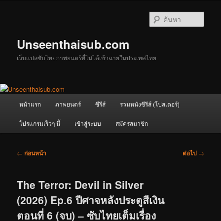
ข้าม
ไป
ค้นหา
ยัง
เนื้อหา
Unseenthaisub.com
หลัก
เว็บแปลซับไทยภาพยนตร์ที่ไม่ได้เข้าฉายในประเทศไทย
เมนู
หน้าแรก
ภาพยนตร์
ซีรีส์
รวมหนังซีรีส์ (โปสเตอร์)
หลัก
โปรแกรมเร็วๆ นี้
เข้าสู่ระบบ
สมัครสมาชิก
เมนู
←
ก่อนหน้า
ต่อไป
→
นำทาง
เรื่อง
The Terror: Devil in Silver
(2026) Ep.6 ปีศาจหลังประตูสีเงิน
ตอนที่ 6 (จบ) – ซับไทยเต็มเรื่อง