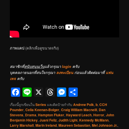
ภาพแคป
(คลิกเพื่อดูขนาดจริง)
สมาชิกที่
สนับสนุนเว็บ
แล้วกรุณา
login
ครับ
บุคคลภายนอกที่สนใจกรุณา
ลงทะเบียน
ก่อนแล้วติดต่อมาที่
แฟน
เพจ
ครับ
Facebook
Line
X
Threads
Messenger
Share
เรื่องนี้ถูกเขียนใน
Series
และติดป้ายกำกับ
Andrew Polk
,
b
,
CCH
Pounder
,
Celia Keenan-Bolger
,
Craig William Macneill
,
Dan
Stevens
,
Drama
,
Hampton Fluker
,
Hayward Leach
,
Horror
,
John
Benjamin Hickey
,
Juani Feliz
,
Judith Light
,
Kennedy McMann
,
Larry Marshall
,
Marin Ireland
,
Maureen Sebastian
,
Mel Johnson Jr.
,