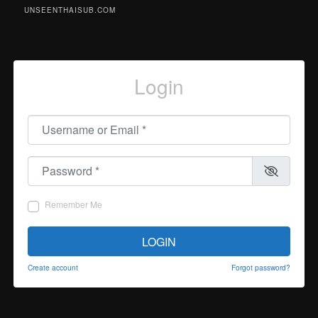
UNSEENTHAISUB.COM
Login
Username or Email
*
Password
*
Remember Me
LOGIN
Create account
Forgot password?