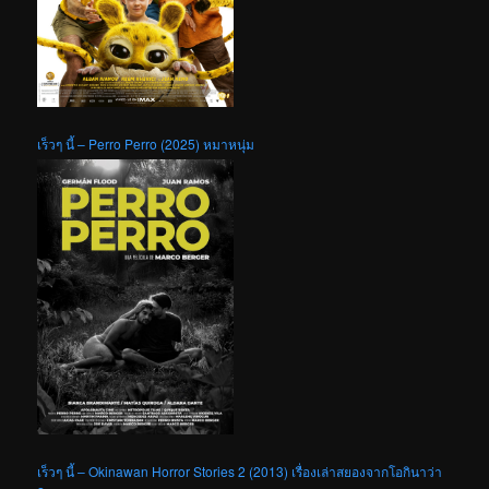
เร็วๆ นี้ – Perro Perro (2025) หมาหนุ่ม
เร็วๆ นี้ – Okinawan Horror Stories 2 (2013) เรื่องเล่าสยองจากโอกินาว่า