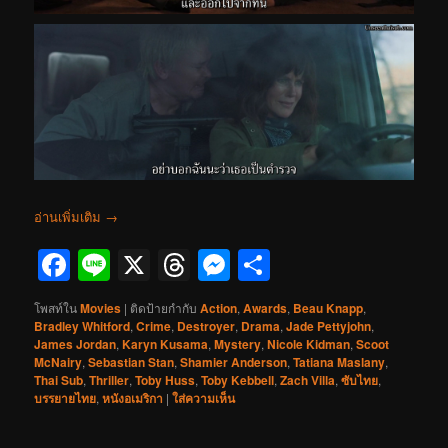
อ่านเพิ่มเติม
→
Facebook
Line
X
Threads
Messenger
Share
โพสท์ใน
Movies
|
ติดป้ายกำกับ
Action
,
Awards
,
Beau Knapp
,
Bradley Whitford
,
Crime
,
Destroyer
,
Drama
,
Jade Pettyjohn
,
James Jordan
,
Karyn Kusama
,
Mystery
,
Nicole Kidman
,
Scoot
McNairy
,
Sebastian Stan
,
Shamier Anderson
,
Tatiana Maslany
,
Thai Sub
,
Thriller
,
Toby Huss
,
Toby Kebbell
,
Zach Villa
,
ซับไทย
,
บรรยายไทย
,
หนังอเมริกา
|
ใส่ความเห็น