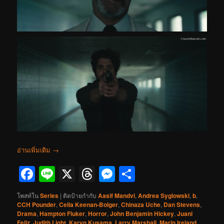
อ่านเพิ่มเติม
→
Facebook
Line
X
Threads
Messenger
Share
โพสท์ใน
Series
|
ติดป้ายกำกับ
Aasif Mandvi
,
Andrea Syglowski
,
b
,
CCH Pounder
,
Celia Keenan-Bolger
,
Chinaza Uche
,
Dan Stevens
,
Drama
,
Hampton Fluker
,
Horror
,
John Benjamin Hickey
,
Juani
Feliz
,
Judith Light
,
Karyn Kusama
,
Larry Marshall
,
Marin Ireland
,