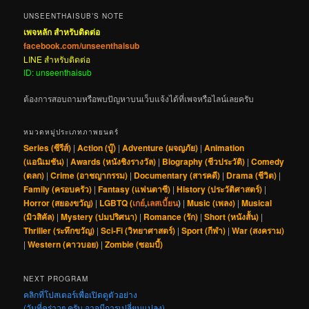
UNSEENTHAISUB’S NOTE
เพจหลัก สำหรับติดต่อ
facebook.com/unseenthaisub
LINE สำหรับติดต่อ
ID: unseenthaisub
ต้องการสอบถามหรือพบปัญหาบนเว็บแจ้งได้ที่เพจหรือไลน์เลยครับ
หมวดหมู่ประเภทภาพยนตร์
Series (ซีรีส์)
|
Action (บู๊)
|
Adventure (ผจญภัย)
|
Animation
(แอนิเมชัน)
|
Awards (หนังชิงรางวัล)
|
Biography (ชีวประวัติ)
|
Comedy
(ตลก)
|
Crime (อาชญากรรม)
|
Documentary (สารคดี)
|
Drama (ชีวิต)
|
Family (ครอบครัว)
|
Fantasy (แฟนตาซี)
|
History (ประวัติศาสตร์)
|
Horror (สยองขวัญ)
|
LGBTQ (
เกย์
,
เลสเบี้ยน
)
|
Music (เพลง)
|
Musical
(มิวสิคัล)
|
Mystery (ปมปริศนา)
|
Romance (รัก)
|
Short (หนังสั้น)
|
Thriller (ระทึกขวัญ)
|
Sci-Fi (วิทยาศาสตร์)
|
Sport (กีฬา)
|
War (สงคราม)
|
Western (คาวบอย)
|
Zombie (ซอมบี้)
NEXT PROGRAM
คลิกที่โปสเตอร์เพื่อเปิดดูตัวอย่าง
(วันที่คร่าวๆ ครับ อาจมีการเปลี่ยนแปลง)