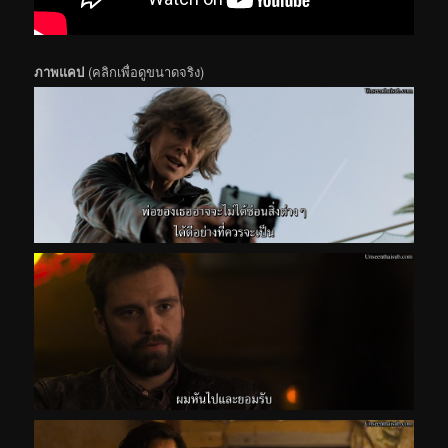
ภาพแคป
(คลิกเพื่อดูขนาดจริง)