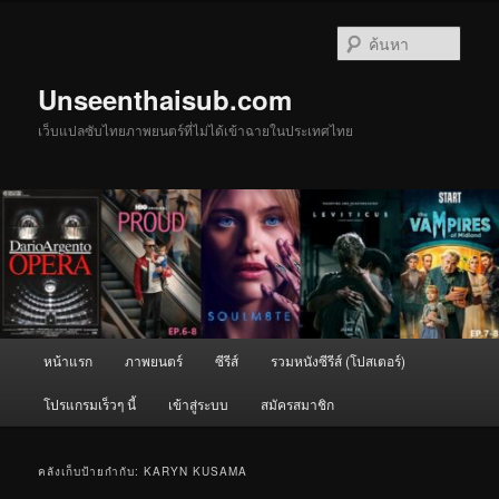
ข้าม
ข้าม
ไป
ไป
ค้นหา
ยัง
บทความ
เนื้อหา
รอง
Unseenthaisub.com
หลัก
เว็บแปลซับไทยภาพยนตร์ที่ไม่ได้เข้าฉายในประเทศไทย
เมนู
หน้าแรก
ภาพยนตร์
ซีรีส์
รวมหนังซีรีส์ (โปสเตอร์)
หลัก
โปรแกรมเร็วๆ นี้
เข้าสู่ระบบ
สมัครสมาชิก
คลังเก็บป้ายกำกับ:
KARYN KUSAMA