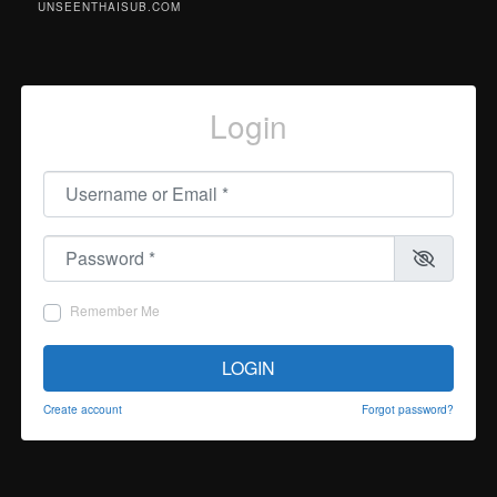
UNSEENTHAISUB.COM
Login
Username or Email
*
Password
*
Remember Me
LOGIN
Create account
Forgot password?