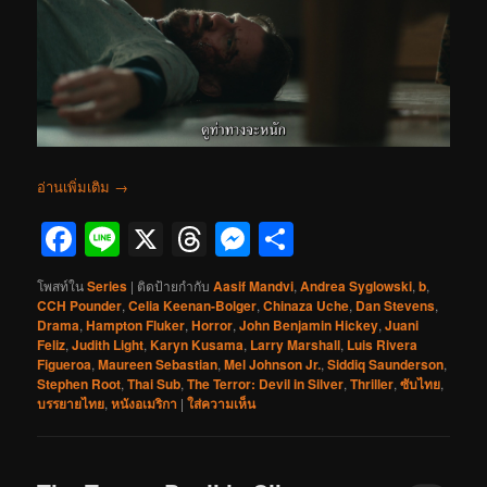
อ่านเพิ่มเติม
→
Facebook
Line
X
Threads
Messenger
Share
โพสท์ใน
Series
|
ติดป้ายกำกับ
Aasif Mandvi
,
Andrea Syglowski
,
b
,
CCH Pounder
,
Celia Keenan-Bolger
,
Chinaza Uche
,
Dan Stevens
,
Drama
,
Hampton Fluker
,
Horror
,
John Benjamin Hickey
,
Juani
Feliz
,
Judith Light
,
Karyn Kusama
,
Larry Marshall
,
Luis Rivera
Figueroa
,
Maureen Sebastian
,
Mel Johnson Jr.
,
Siddiq Saunderson
,
Stephen Root
,
Thai Sub
,
The Terror: Devil in Silver
,
Thriller
,
ซับไทย
,
บรรยายไทย
,
หนังอเมริกา
|
ใส่ความเห็น