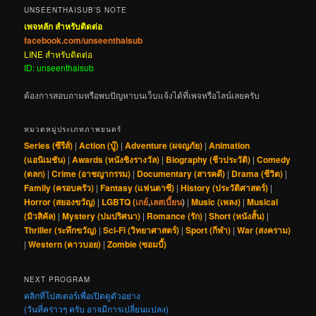
UNSEENTHAISUB’S NOTE
เพจหลัก สำหรับติดต่อ
facebook.com/unseenthaisub
LINE สำหรับติดต่อ
ID: unseenthaisub
ต้องการสอบถามหรือพบปัญหาบนเว็บแจ้งได้ที่เพจหรือไลน์เลยครับ
หมวดหมู่ประเภทภาพยนตร์
Series (ซีรีส์)
|
Action (บู๊)
|
Adventure (ผจญภัย)
|
Animation
(แอนิเมชัน)
|
Awards (หนังชิงรางวัล)
|
Biography (ชีวประวัติ)
|
Comedy
(ตลก)
|
Crime (อาชญากรรม)
|
Documentary (สารคดี)
|
Drama (ชีวิต)
|
Family (ครอบครัว)
|
Fantasy (แฟนตาซี)
|
History (ประวัติศาสตร์)
|
Horror (สยองขวัญ)
|
LGBTQ (
เกย์
,
เลสเบี้ยน
)
|
Music (เพลง)
|
Musical
(มิวสิคัล)
|
Mystery (ปมปริศนา)
|
Romance (รัก)
|
Short (หนังสั้น)
|
Thriller (ระทึกขวัญ)
|
Sci-Fi (วิทยาศาสตร์)
|
Sport (กีฬา)
|
War (สงคราม)
|
Western (คาวบอย)
|
Zombie (ซอมบี้)
NEXT PROGRAM
คลิกที่โปสเตอร์เพื่อเปิดดูตัวอย่าง
(วันที่คร่าวๆ ครับ อาจมีการเปลี่ยนแปลง)