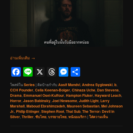
อ่านเพิ่มเติม
→
Facebook
Line
X
Threads
Messenger
Share
โพสท์ใน
Series
|
ติดป้ายกำกับ
Aasif Mandvi
,
Andrea Syglowski
,
b
,
CCH Pounder
,
Celia Keenan-Bolger
,
Chinaza Uche
,
Dan Stevens
,
Drama
,
Emmanuel Osei-Kuffour
,
Hampton Fluker
,
Hayward Leach
,
Horror
,
Jason Babinsky
,
Joel Newsome
,
Judith Light
,
Larry
Marshall
,
Maboud Ebrahimzadeh
,
Maureen Sebastian
,
Mel Johnson
Jr.
,
Philip Ettinger
,
Stephen Root
,
Thai Sub
,
The Terror: Devil in
Silver
,
Thriller
,
ซับไทย
,
บรรยายไทย
,
หนังอเมริกา
|
ใส่ความเห็น