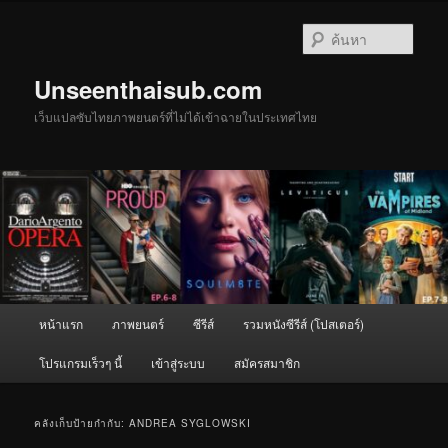
ข้าม
ข้าม
ไป
ไป
ค้นหา
ยัง
บทความ
เนื้อหา
รอง
Unseenthaisub.com
หลัก
เว็บแปลซับไทยภาพยนตร์ที่ไม่ได้เข้าฉายในประเทศไทย
เมนู
หน้าแรก
ภาพยนตร์
ซีรีส์
รวมหนังซีรีส์ (โปสเตอร์)
หลัก
โปรแกรมเร็วๆ นี้
เข้าสู่ระบบ
สมัครสมาชิก
คลังเก็บป้ายกำกับ:
ANDREA SYGLOWSKI