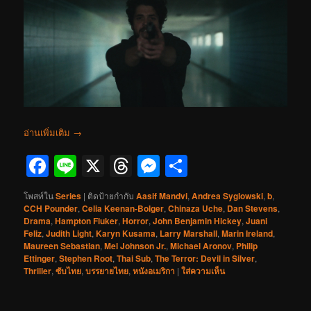
อ่านเพิ่มเติม
→
Facebook
Line
X
Threads
Messenger
Share
โพสท์ใน
Series
|
ติดป้ายกำกับ
Aasif Mandvi
,
Andrea Syglowski
,
b
,
CCH Pounder
,
Celia Keenan-Bolger
,
Chinaza Uche
,
Dan Stevens
,
Drama
,
Hampton Fluker
,
Horror
,
John Benjamin Hickey
,
Juani
Feliz
,
Judith Light
,
Karyn Kusama
,
Larry Marshall
,
Marin Ireland
,
Maureen Sebastian
,
Mel Johnson Jr.
,
Michael Aronov
,
Philip
Ettinger
,
Stephen Root
,
Thai Sub
,
The Terror: Devil in Silver
,
Thriller
,
ซับไทย
,
บรรยายไทย
,
หนังอเมริกา
|
ใส่ความเห็น