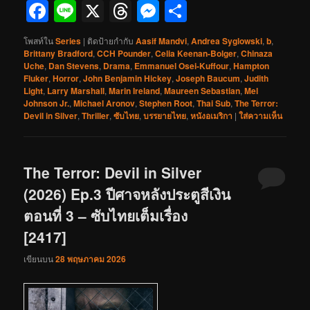
Facebook
Line
X
Threads
Messenger
Share
โพสท์ใน
Series
|
ติดป้ายกำกับ
Aasif Mandvi
,
Andrea Syglowski
,
b
,
Brittany Bradford
,
CCH Pounder
,
Celia Keenan-Bolger
,
Chinaza
Uche
,
Dan Stevens
,
Drama
,
Emmanuel Osei-Kuffour
,
Hampton
Fluker
,
Horror
,
John Benjamin Hickey
,
Joseph Baucum
,
Judith
Light
,
Larry Marshall
,
Marin Ireland
,
Maureen Sebastian
,
Mel
Johnson Jr.
,
Michael Aronov
,
Stephen Root
,
Thai Sub
,
The Terror:
Devil in Silver
,
Thriller
,
ซับไทย
,
บรรยายไทย
,
หนังอเมริกา
|
ใส่ความเห็น
The Terror: Devil in Silver
(2026) Ep.3 ปีศาจหลังประตูสีเงิน
ตอนที่ 3 – ซับไทยเต็มเรื่อง
[2417]
เขียนบน
28 พฤษภาคม 2026