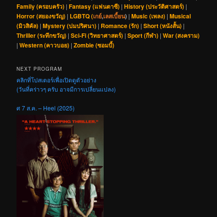
Family (ครอบครัว)
|
Fantasy (แฟนตาซี)
|
History (ประวัติศาสตร์)
|
Horror (สยองขวัญ)
|
LGBTQ (
เกย์
,
เลสเบี้ยน
)
|
Music (เพลง)
|
Musical
(มิวสิคัล)
|
Mystery (ปมปริศนา)
|
Romance (รัก)
|
Short (หนังสั้น)
|
Thriller (ระทึกขวัญ)
|
Sci-Fi (วิทยาศาสตร์)
|
Sport (กีฬา)
|
War (สงคราม)
|
Western (คาวบอย)
|
Zombie (ซอมบี้)
NEXT PROGRAM
คลิกที่โปสเตอร์เพื่อเปิดดูตัวอย่าง
(วันที่คร่าวๆ ครับ อาจมีการเปลี่ยนแปลง)
ศ 7 ส.ค. – Heel (2025)