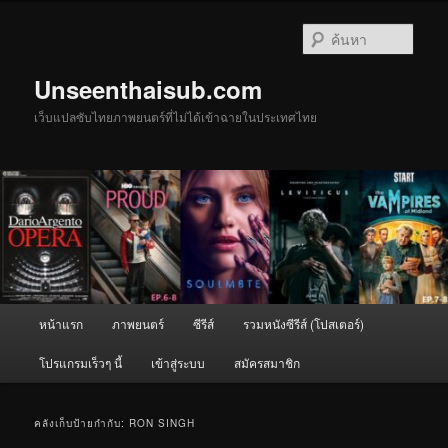
ข้าม
ข้าม
ไป
ไป
ค้นหา
ยัง
บทความ
เนื้อหา
รอง
Unseenthaisub.com
หลัก
เว็บแปลซับไทยภาพยนตร์ที่ไม่ได้เข้าฉายในประเทศไทย
เมนู
หน้าแรก
ภาพยนตร์
ซีรีส์
รวมหนังซีรีส์ (โปสเตอร์)
หลัก
โปรแกรมเร็วๆ นี้
เข้าสู่ระบบ
สมัครสมาชิก
คลังเก็บป้ายกำกับ:
RON SINGH