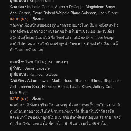
ผู้เขียนบท :
Stephen Scott
นักแสดง :
Isabella Garcia, Antonio DeCoppi, Magdalena Barys,
Ariel Gerard, David Roland Walpole,Blane Solomon, Josh Stone
IMDB (6.3)
|
เรื่องย่อ
หลังจากเพื่อนบ้านของเธอถูกฆาตกรรมอย่างโหดเหี้ยม หญิงคนหนึ่ง
จึงติดตั้งระบบรักษาความปลอดภัยใหม่ในบ้านของเธอและรับเลี้ยง
สุนัขพันธุ์โดเบอร์แมนไว้เพื่อป้องกันตัว แต่เมื่อสุนัขของเธอต้องถูก
ส่งตัวไปหาหมอ เธอจึงต้องเผชิญหน้ากับฆาตกรเพียงลำพัง ซึ่งตอนนี้
กำลังหมายหัวเธออยู่
ตอนที่ 5:
โจรปล้นไต (The Harvest)
ผู้กำกับ :
Jason Lapeyre
ผู้เขียนบท :
Kathleen Garces
นักแสดง :
Adam Fawns, Martin Huss, Shannon Bilmer, Stephanie
Zeit, Joanna Saul, Nicholas Bright, Laurie Shaw, Jeffrey Carl,
Nick Bright
IMDB (6.0)
|
เรื่องย่อ
เคลย์ ชายที่เพิ่งหย่าร้าง ใช้แอปหาคู่เพื่อออกเดทครั้งแรกในรอบ 20 ปี
ดูเหมือนทุกอย่างจะไปได้ดี จนกระทั่งเขาตื่นขึ้นมาในเช้าวันรุ่งขึ้น
และพบว่าไตของเขาถูกขโมยไป ด้วยชีวิตที่แขวนอยู่บนเส้นด้าย เคลย์
ต้องไขปริศนาและนำไตที่หายไปกลับคืนมาภายใน 48 ชั่วโมง