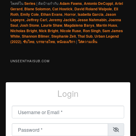
โพสท์ใน
Series
|
ติดป้ายกำกับ
Adam Fawns
,
Antonio DeCoppi
,
Ariel
Gerard
,
Blane Solomon
,
Cat Hostick
,
David Roland Walpole
,
Eli
Roth
,
Emily Cole
,
Ethan Evans
,
Horror
,
Isabella Garcia
,
Jason
Lapeyre
,
Jeffrey Carl
,
Jeremy Jacklin
,
Jesse Nahmabin
,
Joanna
Saul
,
Josh Stone
,
Laurie Shaw
,
Magdalena Barys
,
Martin Huss
,
Nicholas Bright
,
Nick Bright
,
Nicole Ruse
,
Ron Singh
,
Sam James
White
,
Shannon Bilmer
,
Stephanie Zeit
,
Thai Sub
,
Urban Legend
(2022)
,
ซับไทย
,
บรรยายไทย
,
หนังอเมริกา
|
ใส่ความเห็น
UNSEENTHAISUB.COM
Login
Username or Email
*
Password
*