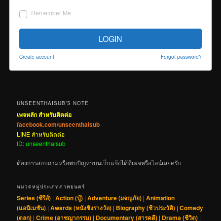
Remember Me
LOGIN
Create account
Forgot password?
UNSEENTHAISUB’S NOTE
เพจหลัก สำหรับติดต่อ
facebook.com/unseenthaisub
LINE สำหรับติดต่อ
ID: unseenthaisub
ต้องการสอบถามหรือพบปัญหาบนเว็บแจ้งได้ที่เพจหรือไลน์เลยครับ
หมวดหมู่ประเภทภาพยนตร์
Series (ซีรีส์)
|
Action (บู๊)
|
Adventure (ผจญภัย)
|
Animation
(แอนิเมชัน)
|
Awards (หนังชิงรางวัล)
|
Biography (ชีวประวัติ)
|
Comedy
(ตลก)
|
Crime (อาชญากรรม)
|
Documentary (สารคดี)
|
Drama (ชีวิต)
|