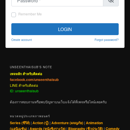
Remember Me
LOGIN
Create account
Forgot password?
UNSEENTHAISUB’S NOTE
เพจหลัก สำหรับติดต่อ
facebook.com/unseenthaisub
LINE สำหรับติดต่อ
ID: unseenthaisub
ต้องการสอบถามหรือพบปัญหาบนเว็บแจ้งได้ที่เพจหรือไลน์เลยครับ
หมวดหมู่ประเภทภาพยนตร์
Series (ซีรีส์)
|
Action (บู๊)
|
Adventure (ผจญภัย)
|
Animation
(แอนิเมชัน)
|
Awards (หนังชิงรางวัล)
|
Biography (ชีวประวัติ)
|
Comedy