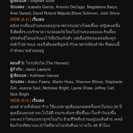
ผู้เขียนบท :
Stephen Scott
นักแสดง :
Isabella Garcia, Antonio DeCoppi, Magdalena Barys,
Ariel Gerard, David Roland Walpole,Blane Solomon, Josh Stone
IMDB (6.3)
|
เรื่องย่อ
หลังจากเพื่อนบ้านของเธอถูกฆาตกรรมอย่างโหดเหี้ยม หญิงคนหนึ่ง
จึงติดตั้งระบบรักษาความปลอดภัยใหม่ในบ้านของเธอและรับเลี้ยง
สุนัขพันธุ์โดเบอร์แมนไว้เพื่อป้องกันตัว แต่เมื่อสุนัขของเธอต้องถูก
ส่งตัวไปหาหมอ เธอจึงต้องเผชิญหน้ากับฆาตกรเพียงลำพัง ซึ่งตอนนี้
กำลังหมายหัวเธออยู่
ตอนที่ 5:
โจรปล้นไต (The Harvest)
ผู้กำกับ :
Jason Lapeyre
ผู้เขียนบท :
Kathleen Garces
นักแสดง :
Adam Fawns, Martin Huss, Shannon Bilmer, Stephanie
Zeit, Joanna Saul, Nicholas Bright, Laurie Shaw, Jeffrey Carl,
Nick Bright
IMDB (6.0)
|
เรื่องย่อ
เคลย์ ชายที่เพิ่งหย่าร้าง ใช้แอปหาคู่เพื่อออกเดทครั้งแรกในรอบ 20 ปี
ดูเหมือนทุกอย่างจะไปได้ดี จนกระทั่งเขาตื่นขึ้นมาในเช้าวันรุ่งขึ้น
และพบว่าไตของเขาถูกขโมยไป ด้วยชีวิตที่แขวนอยู่บนเส้นด้าย เคลย์
ต้องไขปริศนาและนำไตที่หายไปกลับคืนมาภายใน 48 ชั่วโมง