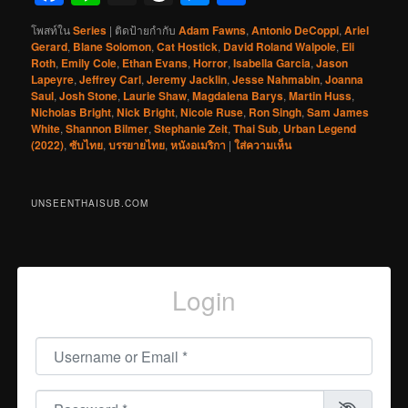
โพสท์ใน
Series
|
ติดป้ายกำกับ
Adam Fawns
,
Antonio DeCoppi
,
Ariel
Gerard
,
Blane Solomon
,
Cat Hostick
,
David Roland Walpole
,
Eli
Roth
,
Emily Cole
,
Ethan Evans
,
Horror
,
Isabella Garcia
,
Jason
Lapeyre
,
Jeffrey Carl
,
Jeremy Jacklin
,
Jesse Nahmabin
,
Joanna
Saul
,
Josh Stone
,
Laurie Shaw
,
Magdalena Barys
,
Martin Huss
,
Nicholas Bright
,
Nick Bright
,
Nicole Ruse
,
Ron Singh
,
Sam James
White
,
Shannon Bilmer
,
Stephanie Zeit
,
Thai Sub
,
Urban Legend
(2022)
,
ซับไทย
,
บรรยายไทย
,
หนังอเมริกา
|
ใส่ความเห็น
UNSEENTHAISUB.COM
Login
Username or Email
*
Password
*