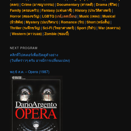
(ตลก)
|
Crime (อาชญากรรม)
|
Documentary (สารคดี)
|
Drama (ชีวิต)
|
Family (ครอบครัว)
|
Fantasy (แฟนตาซี)
|
History (ประวัติศาสตร์)
|
Horror (สยองขวัญ)
|
LGBTQ (
เกย์
,
เลสเบี้ยน
)
|
Music (เพลง)
|
Musical
(มิวสิคัล)
|
Mystery (ปมปริศนา)
|
Romance (รัก)
|
Short (หนังสั้น)
|
Thriller (ระทึกขวัญ)
|
Sci-Fi (วิทยาศาสตร์)
|
Sport (กีฬา)
|
War (สงคราม)
|
Western (คาวบอย)
|
Zombie (ซอมบี้)
NEXT PROGRAM
คลิกที่โปสเตอร์เพื่อเปิดดูตัวอย่าง
(วันที่คร่าวๆ ครับ อาจมีการเปลี่ยนแปลง)
พฤ 6 ส.ค. – Opera (1987)