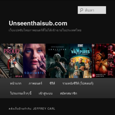
ข้าม
ข้าม
ไป
ไป
ค้นหา
ยัง
บทความ
เนื้อหา
รอง
Unseenthaisub.com
หลัก
เว็บแปลซับไทยภาพยนตร์ที่ไม่ได้เข้าฉายในประเทศไทย
เมนู
หน้าแรก
ภาพยนตร์
ซีรีส์
รวมหนังซีรีส์ (โปสเตอร์)
หลัก
โปรแกรมเร็วๆ นี้
เข้าสู่ระบบ
สมัครสมาชิก
คลังเก็บป้ายกำกับ:
JEFFREY CARL