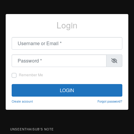
Login
Username or Email
*
Password
*
Remember Me
LOGIN
Create account
Forgot password?
UNSEENTHAISUB’S NOTE