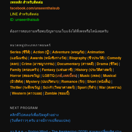
เพจหลัก สำหรับติดต่อ
facebook.com/unseenthaisub
LINE สำหรับติดต่อ
ID: unseenthaisub
ต้องการสอบถามหรือพบปัญหาบนเว็บแจ้งได้ที่เพจหรือไลน์เลยครับ
หมวดหมู่ประเภทภาพยนตร์
Series (ซีรีส์)
|
Action (บู๊)
|
Adventure (ผจญภัย)
|
Animation
(แอนิเมชัน)
|
Awards (หนังชิงรางวัล)
|
Biography (ชีวประวัติ)
|
Comedy
(ตลก)
|
Crime (อาชญากรรม)
|
Documentary (สารคดี)
|
Drama (ชีวิต)
|
Family (ครอบครัว)
|
Fantasy (แฟนตาซี)
|
History (ประวัติศาสตร์)
|
Horror (สยองขวัญ)
|
LGBTQ (
เกย์
,
เลสเบี้ยน
)
|
Music (เพลง)
|
Musical
(มิวสิคัล)
|
Mystery (ปมปริศนา)
|
Romance (รัก)
|
Short (หนังสั้น)
|
Thriller (ระทึกขวัญ)
|
Sci-Fi (วิทยาศาสตร์)
|
Sport (กีฬา)
|
War (สงคราม)
|
Western (คาวบอย)
|
Zombie (ซอมบี้)
NEXT PROGRAM
คลิกที่โปสเตอร์เพื่อเปิดดูตัวอย่าง
(วันที่คร่าวๆ ครับ อาจมีการเปลี่ยนแปลง)
อา 9 ส.ค. – Spring Wind – The Awakening (2026) สายลมเปลี่ยนทิศ ปวง