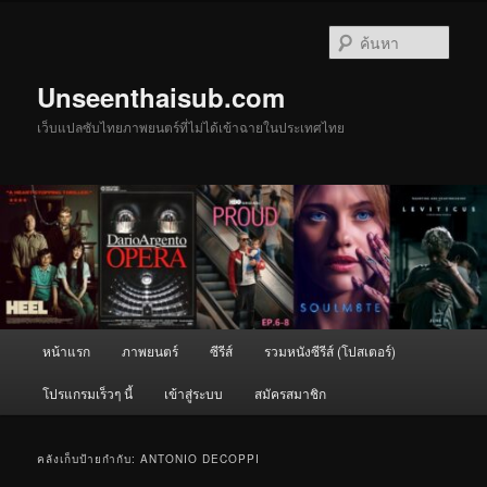
ข้าม
ข้าม
ไป
ไป
ค้นหา
ยัง
บทความ
เนื้อหา
รอง
Unseenthaisub.com
หลัก
เว็บแปลซับไทยภาพยนตร์ที่ไม่ได้เข้าฉายในประเทศไทย
เมนู
หน้าแรก
ภาพยนตร์
ซีรีส์
รวมหนังซีรีส์ (โปสเตอร์)
หลัก
โปรแกรมเร็วๆ นี้
เข้าสู่ระบบ
สมัครสมาชิก
คลังเก็บป้ายกำกับ:
ANTONIO DECOPPI