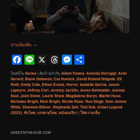
อ่านเพิ่มเติม
→
Facebook
Line
X
Threads
Messenger
Share
โพสท์ใน
Series
|
ติดป้ายกำกับ
Adam Fawns
,
Antonio DeCoppi
,
Ariel
Gerard
,
Blane Solomon
,
Cat Hostick
,
David Roland Walpole
,
Eli
Roth
,
Emily Cole
,
Ethan Evans
,
Horror
,
Isabella Garcia
,
Jason
Lapeyre
,
Jeffrey Carl
,
Jeremy Jacklin
,
Jesse Nahmabin
,
Joanna
Saul
,
Josh Stone
,
Laurie Shaw
,
Magdalena Barys
,
Martin Huss
,
Nicholas Bright
,
Nick Bright
,
Nicole Ruse
,
Ron Singh
,
Sam James
White
,
Shannon Bilmer
,
Stephanie Zeit
,
Thai Sub
,
Urban Legend
(2022)
,
ซับไทย
,
บรรยายไทย
,
หนังอเมริกา
|
ใส่ความเห็น
UNSEENTHAISUB.COM