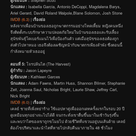
ผู้เขียนบท :
Stephen Scott
นักแสดง :
Isabella Garcia, Antonio DeCoppi, Magdalena Barys,
Ariel Gerard, David Roland Walpole,Blane Solomon, Josh Stone
IMDB (6.3)
|
เรื่องย่อ
หลังจากเพื่อนบ้านของเธอถูกฆาตกรรมอย่างโหดเหี้ยม หญิงคนหนึ่ง
จึงติดตั้งระบบรักษาความปลอดภัยใหม่ในบ้านของเธอและรับเลี้ยง
สุนัขพันธุ์โดเบอร์แมนไว้เพื่อป้องกันตัว แต่เมื่อสุนัขของเธอต้องถูก
ส่งตัวไปหาหมอ เธอจึงต้องเผชิญหน้ากับฆาตกรเพียงลำพัง ซึ่งตอนนี้
กำลังหมายหัวเธออยู่
ตอนที่ 5:
โจรปล้นไต (The Harvest)
ผู้กำกับ :
Jason Lapeyre
ผู้เขียนบท :
Kathleen Garces
นักแสดง :
Adam Fawns, Martin Huss, Shannon Bilmer, Stephanie
Zeit, Joanna Saul, Nicholas Bright, Laurie Shaw, Jeffrey Carl,
Nick Bright
IMDB (6.0)
|
เรื่องย่อ
เคลย์ ชายที่เพิ่งหย่าร้าง ใช้แอปหาคู่เพื่อออกเดทครั้งแรกในรอบ 20 ปี
ดูเหมือนทุกอย่างจะไปได้ดี จนกระทั่งเขาตื่นขึ้นมาในเช้าวันรุ่งขึ้น
และพบว่าไตของเขาถูกขโมยไป ด้วยชีวิตที่แขวนอยู่บนเส้นด้าย เคลย์
ต้องไขปริศนาและนำไตที่หายไปกลับคืนมาภายใน 48 ชั่วโมง