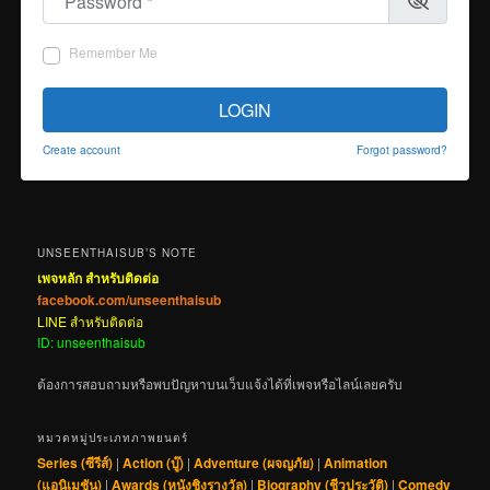
Remember Me
LOGIN
Create account
Forgot password?
UNSEENTHAISUB’S NOTE
เพจหลัก สำหรับติดต่อ
facebook.com/unseenthaisub
LINE สำหรับติดต่อ
ID: unseenthaisub
ต้องการสอบถามหรือพบปัญหาบนเว็บแจ้งได้ที่เพจหรือไลน์เลยครับ
หมวดหมู่ประเภทภาพยนตร์
Series (ซีรีส์)
|
Action (บู๊)
|
Adventure (ผจญภัย)
|
Animation
(แอนิเมชัน)
|
Awards (หนังชิงรางวัล)
|
Biography (ชีวประวัติ)
|
Comedy