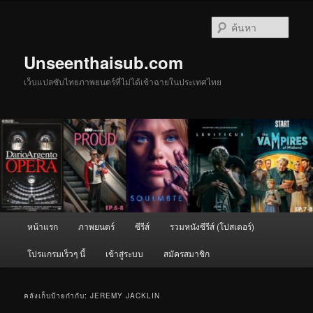
ข้าม
ข้าม
ไป
ไป
ค้นหา
ยัง
บทความ
เนื้อหา
รอง
Unseenthaisub.com
หลัก
เว็บแปลซับไทยภาพยนตร์ที่ไม่ได้เข้าฉายในประเทศไทย
เมนู
หน้าแรก
ภาพยนตร์
ซีรีส์
รวมหนังซีรีส์ (โปสเตอร์)
หลัก
โปรแกรมเร็วๆ นี้
เข้าสู่ระบบ
สมัครสมาชิก
คลังเก็บป้ายกำกับ:
JEREMY JACKLIN