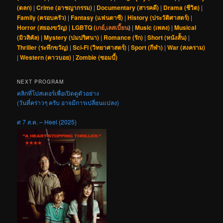
(ตลก)
|
Crime (อาชญากรรม)
|
Documentary (สารคดี)
|
Drama (ชีวิต)
|
Family (ครอบครัว)
|
Fantasy (แฟนตาซี)
|
History (ประวัติศาสตร์)
|
Horror (สยองขวัญ)
|
LGBTQ (
เกย์
,
เลสเบี้ยน
)
|
Music (เพลง)
|
Musical
(มิวสิคัล)
|
Mystery (ปมปริศนา)
|
Romance (รัก)
|
Short (หนังสั้น)
|
Thriller (ระทึกขวัญ)
|
Sci-Fi (วิทยาศาสตร์)
|
Sport (กีฬา)
|
War (สงคราม)
|
Western (คาวบอย)
|
Zombie (ซอมบี้)
NEXT PROGRAM
คลิกที่โปสเตอร์เพื่อเปิดดูตัวอย่าง
(วันที่คร่าวๆ ครับ อาจมีการเปลี่ยนแปลง)
ศ 7 ส.ค. – Heel (2025)