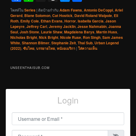
โพสท์ใน
Series
|
ติดป้ายกำกับ
Adam Fawns
,
Antonio DeCoppi
,
Ariel
Gerard
,
Blane Solomon
,
Cat Hostick
,
David Roland Walpole
,
Eli
Roth
,
Emily Cole
,
Ethan Evans
,
Horror
,
Isabella Garcia
,
Jason
Lapeyre
,
Jeffrey Carl
,
Jeremy Jacklin
,
Jesse Nahmabin
,
Joanna
Saul
,
Josh Stone
,
Laurie Shaw
,
Magdalena Barys
,
Martin Huss
,
Nicholas Bright
,
Nick Bright
,
Nicole Ruse
,
Ron Singh
,
Sam James
White
,
Shannon Bilmer
,
Stephanie Zeit
,
Thai Sub
,
Urban Legend
(2022)
,
ซับไทย
,
บรรยายไทย
,
หนังอเมริกา
|
ใส่ความเห็น
UNSEENTHAISUB.COM
Login
Username or Email
*
Password
*