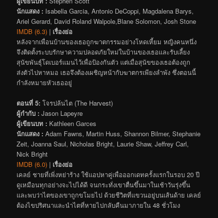
ผู้เขียนบท :
Stephen Scott
นักแสดง :
Isabella Garcia, Antonio DeCoppi, Magdalena Barys,
Ariel Gerard, David Roland Walpole,Blane Solomon, Josh Stone
IMDB (6.3)
|
เรื่องย่อ
หลังจากเพื่อนบ้านของเธอถูกฆาตกรรมอย่างโหดเหี้ยม หญิงคนหนึ่ง
จึงติดตั้งระบบรักษาความปลอดภัยใหม่ในบ้านของเธอและรับเลี้ยง
สุนัขพันธุ์โดเบอร์แมนไว้เพื่อป้องกันตัว แต่เมื่อสุนัขของเธอต้องถูก
ส่งตัวไปหาหมอ เธอจึงต้องเผชิญหน้ากับฆาตกรเพียงลำพัง ซึ่งตอนนี้
กำลังหมายหัวเธออยู่
ตอนที่ 5:
โจรปล้นไต (The Harvest)
ผู้กำกับ :
Jason Lapeyre
ผู้เขียนบท :
Kathleen Garces
นักแสดง :
Adam Fawns, Martin Huss, Shannon Bilmer, Stephanie
Zeit, Joanna Saul, Nicholas Bright, Laurie Shaw, Jeffrey Carl,
Nick Bright
IMDB (6.0)
|
เรื่องย่อ
เคลย์ ชายที่เพิ่งหย่าร้าง ใช้แอปหาคู่เพื่อออกเดทครั้งแรกในรอบ 20 ปี
ดูเหมือนทุกอย่างจะไปได้ดี จนกระทั่งเขาตื่นขึ้นมาในเช้าวันรุ่งขึ้น
และพบว่าไตของเขาถูกขโมยไป ด้วยชีวิตที่แขวนอยู่บนเส้นด้าย เคลย์
ต้องไขปริศนาและนำไตที่หายไปกลับคืนมาภายใน 48 ชั่วโมง