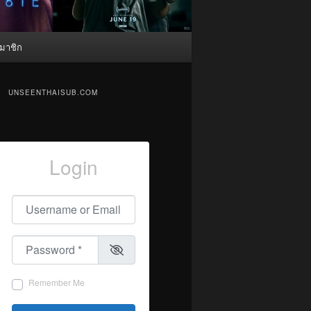
มาชิก
UNSEENTHAISUB.COM
Login
Username or Email
*
Password
*
Remember Me