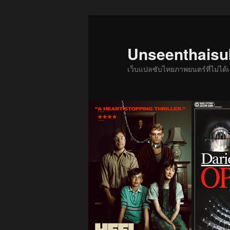
ข้าม
ข้าม
ไป
ไป
ยัง
บทความ
Unseenthais
เนื้อหา
รอง
เว็บแปลซับไทยภาพยนตร์ที่ไม่ไ
หลัก