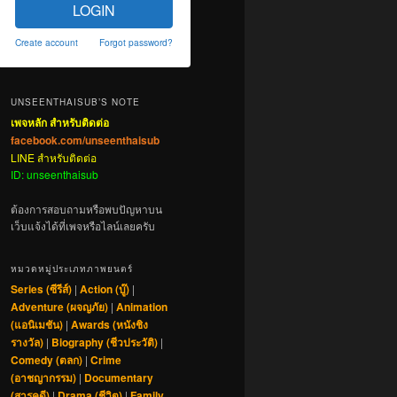
LOGIN
Create account
Forgot password?
UNSEENTHAISUB’S NOTE
เพจหลัก สำหรับติดต่อ
facebook.com/unseenthaisub
LINE สำหรับติดต่อ
ID: unseenthaisub
ต้องการสอบถามหรือพบปัญหาบน
เว็บแจ้งได้ที่เพจหรือไลน์เลยครับ
หมวดหมู่ประเภทภาพยนตร์
Series (ซีรีส์)
|
Action (บู๊)
|
Adventure (ผจญภัย)
|
Animation
(แอนิเมชัน)
|
Awards (หนังชิง
รางวัล)
|
Biography (ชีวประวัติ)
|
Comedy (ตลก)
|
Crime
(อาชญากรรม)
|
Documentary
(สารคดี)
|
Drama (ชีวิต)
|
Family