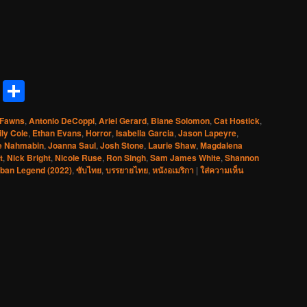
reads
Messenger
Share
Fawns
,
Antonio DeCoppi
,
Ariel Gerard
,
Blane Solomon
,
Cat Hostick
,
ly Cole
,
Ethan Evans
,
Horror
,
Isabella Garcia
,
Jason Lapeyre
,
e Nahmabin
,
Joanna Saul
,
Josh Stone
,
Laurie Shaw
,
Magdalena
t
,
Nick Bright
,
Nicole Ruse
,
Ron Singh
,
Sam James White
,
Shannon
ban Legend (2022)
,
ซับไทย
,
บรรยายไทย
,
หนังอเมริกา
|
ใส่ความเห็น