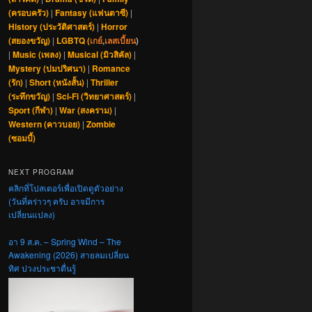
(ครอบครัว)
|
Fantasy (แฟนตาซี)
|
History (ประวัติศาสตร์)
|
Horror
(สยองขวัญ)
|
LGBTQ (
เกย์
,
เลสเบี้ยน
)
|
Music (เพลง)
|
Musical (มิวสิคัล)
|
Mystery (ปมปริศนา)
|
Romance
(รัก)
|
Short (หนังสั้น)
|
Thriller
(ระทึกขวัญ)
|
Sci-Fi (วิทยาศาสตร์)
|
Sport (กีฬา)
|
War (สงคราม)
|
Western (คาวบอย)
|
Zombie
(ซอมบี้)
NEXT PROGRAM
คลิกที่โปสเตอร์เพื่อเปิดดูตัวอย่าง
(วันที่คร่าวๆ ครับ อาจมีการ
เปลี่ยนแปลง)
อา 9 ส.ค. – Spring Wind – The
Awakening (2026) สายลมเปลี่ยน
ทิศ ปวงประชาตื่นรู้