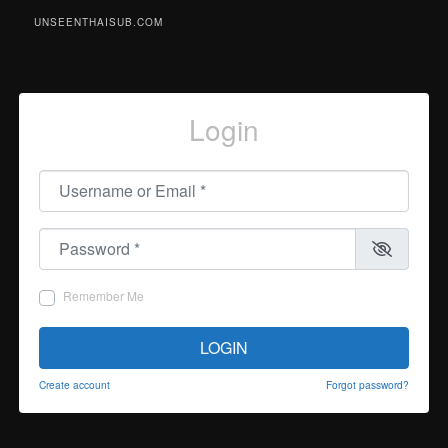
UNSEENTHAISUB.COM
Login
Username or Email
*
Password
*
Remember Me
LOGIN
Create account
Forgot password?