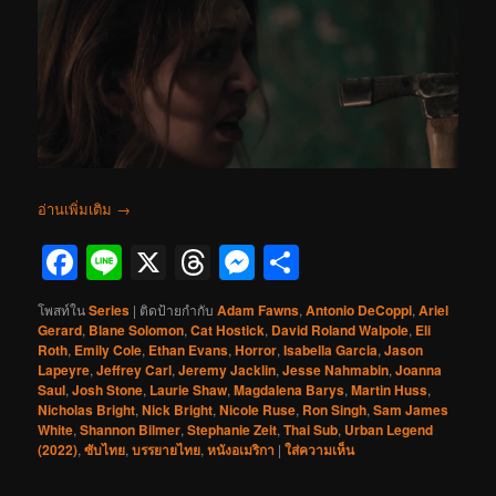
อ่านเพิ่มเติม
→
Facebook
Line
X
Threads
Messenger
Share
โพสท์ใน
Series
|
ติดป้ายกำกับ
Adam Fawns
,
Antonio DeCoppi
,
Ariel
Gerard
,
Blane Solomon
,
Cat Hostick
,
David Roland Walpole
,
Eli
Roth
,
Emily Cole
,
Ethan Evans
,
Horror
,
Isabella Garcia
,
Jason
Lapeyre
,
Jeffrey Carl
,
Jeremy Jacklin
,
Jesse Nahmabin
,
Joanna
Saul
,
Josh Stone
,
Laurie Shaw
,
Magdalena Barys
,
Martin Huss
,
Nicholas Bright
,
Nick Bright
,
Nicole Ruse
,
Ron Singh
,
Sam James
White
,
Shannon Bilmer
,
Stephanie Zeit
,
Thai Sub
,
Urban Legend
(2022)
,
ซับไทย
,
บรรยายไทย
,
หนังอเมริกา
|
ใส่ความเห็น