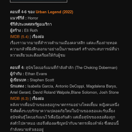
ตอนที่ 4-6 ของ
Urban Legend (2022)
แนวซีรีส์ :
Horror
ซีรีส์ประเทศสหรัฐอเมริกา
ผู้สร้าง :
Eli Roth
IMDB (5.4)
|
เรื่องย่อ
เรื่องราวมากมายที่สำรวจตำนานเมืองคลาสสิก แต่ละเรื่องถ่ายทอด
ความกลัวที่ฝังลึกออกมาอย่างเป็นภาพยนตร์ สร้างประสบการณ์ที่น่า
หวาดเสียวและตึงเครียดให้กับผู้ชม
ตอนที่ 4:
สุนัขโดเบอร์แมนที่กำลังสำลัก (The Choking Doberman)
ผู้กำกับ :
Ethan Evans
ผู้เขียนบท :
Stephen Scott
นักแสดง :
Isabella Garcia, Antonio DeCoppi, Magdalena Barys,
Ariel Gerard, David Roland Walpole,Blane Solomon, Josh Stone
IMDB (6.3)
|
เรื่องย่อ
หลังจากเพื่อนบ้านของเธอถูกฆาตกรรมอย่างโหดเหี้ยม หญิงคนหนึ่ง
จึงติดตั้งระบบรักษาความปลอดภัยใหม่ในบ้านของเธอและรับเลี้ยง
สุนัขพันธุ์โดเบอร์แมนไว้เพื่อป้องกันตัว แต่เมื่อสุนัขของเธอต้องถูก
ส่งตัวไปหาหมอ เธอจึงต้องเผชิญหน้ากับฆาตกรเพียงลำพัง ซึ่งตอนนี้
กำลังหมายหัวเธออยู่