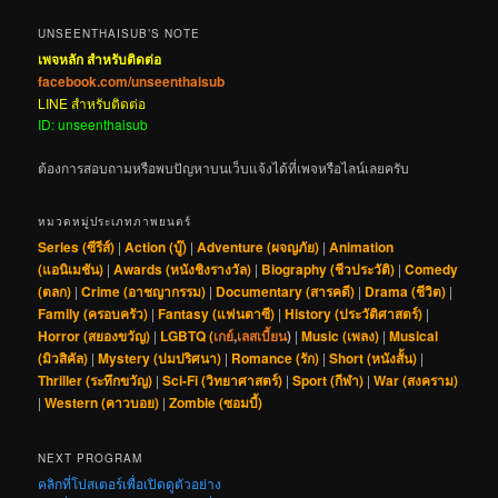
UNSEENTHAISUB’S NOTE
เพจหลัก สำหรับติดต่อ
facebook.com/unseenthaisub
LINE สำหรับติดต่อ
ID: unseenthaisub
ต้องการสอบถามหรือพบปัญหาบนเว็บแจ้งได้ที่เพจหรือไลน์เลยครับ
หมวดหมู่ประเภทภาพยนตร์
Series (ซีรีส์)
|
Action (บู๊)
|
Adventure (ผจญภัย)
|
Animation
(แอนิเมชัน)
|
Awards (หนังชิงรางวัล)
|
Biography (ชีวประวัติ)
|
Comedy
(ตลก)
|
Crime (อาชญากรรม)
|
Documentary (สารคดี)
|
Drama (ชีวิต)
|
Family (ครอบครัว)
|
Fantasy (แฟนตาซี)
|
History (ประวัติศาสตร์)
|
Horror (สยองขวัญ)
|
LGBTQ (
เกย์
,
เลสเบี้ยน
)
|
Music (เพลง)
|
Musical
(มิวสิคัล)
|
Mystery (ปมปริศนา)
|
Romance (รัก)
|
Short (หนังสั้น)
|
Thriller (ระทึกขวัญ)
|
Sci-Fi (วิทยาศาสตร์)
|
Sport (กีฬา)
|
War (สงคราม)
|
Western (คาวบอย)
|
Zombie (ซอมบี้)
NEXT PROGRAM
คลิกที่โปสเตอร์เพื่อเปิดดูตัวอย่าง