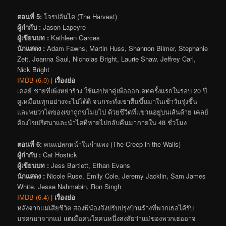
ตอนที่ 5:
โจรปล้นไต (The Harvest)
ผู้กำกับ :
Jason Lapeyre
ผู้เขียนบท :
Kathleen Garces
นักแสดง :
Adam Fawns, Martin Huss, Shannon Bilmer, Stephanie
Zeit, Joanna Saul, Nicholas Bright, Laurie Shaw, Jeffrey Carl,
Nick Bright
IMDB (6.0)
|
เรื่องย่อ
เคลย์ ชายที่เพิ่งหย่าร้าง ใช้แอปหาคู่เพื่อออกเดทครั้งแรกในรอบ 20 ปี
ดูเหมือนทุกอย่างจะไปได้ดี จนกระทั่งเขาตื่นขึ้นมาในเช้าวันรุ่งขึ้น
และพบว่าไตของเขาถูกขโมยไป ด้วยชีวิตที่แขวนอยู่บนเส้นด้าย เคลย์
ต้องไขปริศนาและนำไตที่หายไปกลับคืนมาภายใน 48 ชั่วโมง
ตอนที่ 6:
คนแปลกหน้าในกำแพง (The Creep in the Walls)
ผู้กำกับ :
Cat Hostick
ผู้เขียนบท :
Jess Bartlett, Ethan Evans
นักแสดง :
Nicole Ruse, Emily Cole, Jeremy Jacklin, Sam James
White, Jesse Nahmabin, Ron Singh
IMDB (6.4)
|
เรื่องย่อ
หลังจากแม่เสียชีวิต สองพี่น้องจึงปรับปรุงบ้านร้างที่พวกเธอได้รับ
มรดกมาจากแม่ แต่เมื่อคนใดคนหนึ่งสงสัยว่าแม่ของพวกเธออาจ