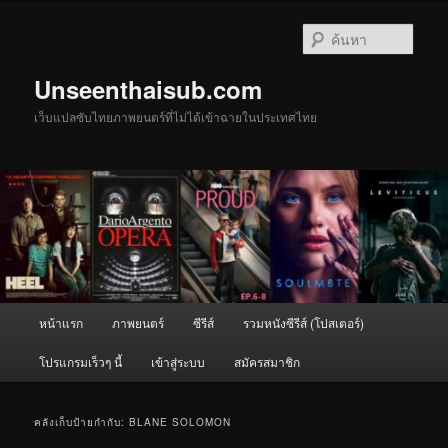
ข้าม
ข้าม
ไป
ไป
ค้นหา
ยัง
บทความ
เนื้อหา
รอง
Unseenthaisub.com
หลัก
เว็บแปลซับไทยภาพยนตร์ที่ไม่ได้เข้าฉายในประเทศไทย
เมนู
หน้าแรก
ภาพยนตร์
ซีรีส์
รวมหนังซีรีส์ (โปสเตอร์)
หลัก
โปรแกรมเร็วๆ นี้
เข้าสู่ระบบ
สมัครสมาชิก
คลังเก็บป้ายกำกับ:
BLANE SOLOMON