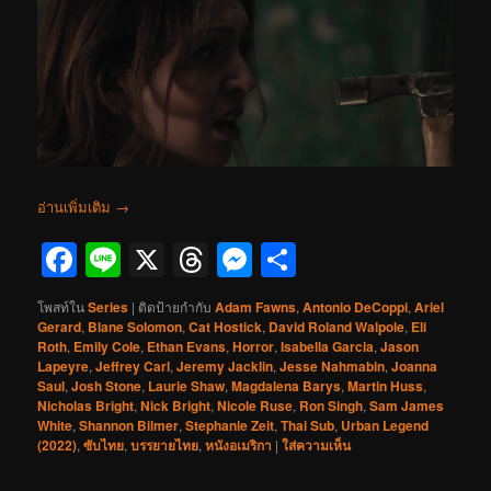
อ่านเพิ่มเติม
→
Facebook
Line
X
Threads
Messenger
Share
โพสท์ใน
Series
|
ติดป้ายกำกับ
Adam Fawns
,
Antonio DeCoppi
,
Ariel
Gerard
,
Blane Solomon
,
Cat Hostick
,
David Roland Walpole
,
Eli
Roth
,
Emily Cole
,
Ethan Evans
,
Horror
,
Isabella Garcia
,
Jason
Lapeyre
,
Jeffrey Carl
,
Jeremy Jacklin
,
Jesse Nahmabin
,
Joanna
Saul
,
Josh Stone
,
Laurie Shaw
,
Magdalena Barys
,
Martin Huss
,
Nicholas Bright
,
Nick Bright
,
Nicole Ruse
,
Ron Singh
,
Sam James
White
,
Shannon Bilmer
,
Stephanie Zeit
,
Thai Sub
,
Urban Legend
(2022)
,
ซับไทย
,
บรรยายไทย
,
หนังอเมริกา
|
ใส่ความเห็น