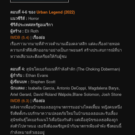
ตอนที่ 4-6 ของ
Urban Legend (2022)
แนวซีรีส์ :
Horror
ซีรีส์ประเทศสหรัฐอเมริกา
ผู้สร้าง :
Eli Roth
IMDB (5.4)
|
เรื่องย่อ
เรื่องราวมากมายที่สำรวจตำนานเมืองคลาสสิก แต่ละเรื่องถ่ายทอด
ความกลัวที่ฝังลึกออกมาอย่างเป็นภาพยนตร์ สร้างประสบการณ์ที่น่า
หวาดเสียวและตึงเครียดให้กับผู้ชม
ตอนที่ 4:
สุนัขโดเบอร์แมนที่กำลังสำลัก (The Choking Doberman)
ผู้กำกับ :
Ethan Evans
ผู้เขียนบท :
Stephen Scott
นักแสดง :
Isabella Garcia, Antonio DeCoppi, Magdalena Barys,
Ariel Gerard, David Roland Walpole,Blane Solomon, Josh Stone
IMDB (6.3)
|
เรื่องย่อ
หลังจากเพื่อนบ้านของเธอถูกฆาตกรรมอย่างโหดเหี้ยม หญิงคนหนึ่ง
จึงติดตั้งระบบรักษาความปลอดภัยใหม่ในบ้านของเธอและรับเลี้ยง
สุนัขพันธุ์โดเบอร์แมนไว้เพื่อป้องกันตัว แต่เมื่อสุนัขของเธอต้องถูก
ส่งตัวไปหาหมอ เธอจึงต้องเผชิญหน้ากับฆาตกรเพียงลำพัง ซึ่งตอนนี้
กำลังหมายหัวเธออยู่