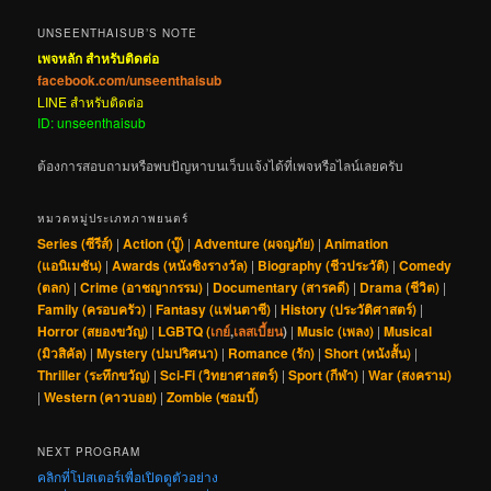
UNSEENTHAISUB’S NOTE
เพจหลัก สำหรับติดต่อ
facebook.com/unseenthaisub
LINE สำหรับติดต่อ
ID: unseenthaisub
ต้องการสอบถามหรือพบปัญหาบนเว็บแจ้งได้ที่เพจหรือไลน์เลยครับ
หมวดหมู่ประเภทภาพยนตร์
Series (ซีรีส์)
|
Action (บู๊)
|
Adventure (ผจญภัย)
|
Animation
(แอนิเมชัน)
|
Awards (หนังชิงรางวัล)
|
Biography (ชีวประวัติ)
|
Comedy
(ตลก)
|
Crime (อาชญากรรม)
|
Documentary (สารคดี)
|
Drama (ชีวิต)
|
Family (ครอบครัว)
|
Fantasy (แฟนตาซี)
|
History (ประวัติศาสตร์)
|
Horror (สยองขวัญ)
|
LGBTQ (
เกย์
,
เลสเบี้ยน
)
|
Music (เพลง)
|
Musical
(มิวสิคัล)
|
Mystery (ปมปริศนา)
|
Romance (รัก)
|
Short (หนังสั้น)
|
Thriller (ระทึกขวัญ)
|
Sci-Fi (วิทยาศาสตร์)
|
Sport (กีฬา)
|
War (สงคราม)
|
Western (คาวบอย)
|
Zombie (ซอมบี้)
NEXT PROGRAM
คลิกที่โปสเตอร์เพื่อเปิดดูตัวอย่าง