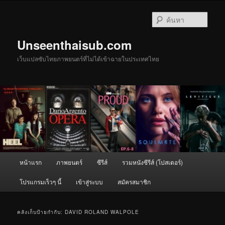
ข้าม
ข้าม
ไป
ไป
ค้นหา
ยัง
บทความ
เนื้อหา
รอง
Unseenthaisub.com
หลัก
เว็บแปลซับไทยภาพยนตร์ที่ไม่ได้เข้าฉายในประเทศไทย
เมนู
หน้าแรก
ภาพยนตร์
ซีรีส์
รวมหนังซีรีส์ (โปสเตอร์)
หลัก
โปรแกรมเร็วๆ นี้
เข้าสู่ระบบ
สมัครสมาชิก
คลังเก็บป้ายกำกับ:
DAVID ROLAND WALPOLE