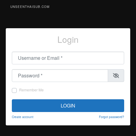
UNSEENTHAISUB.COM
Login
Username or Email
*
Password
*
Remember Me
LOGIN
Create account
Forgot password?