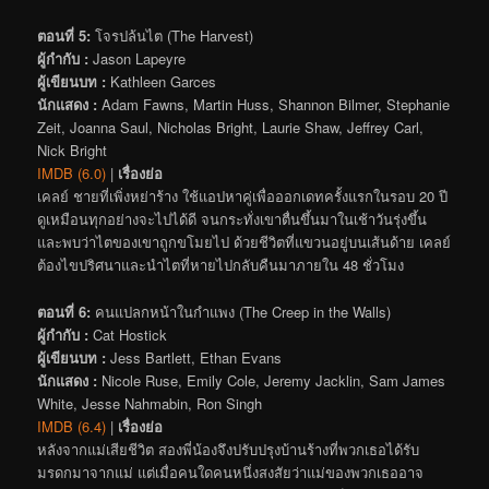
ตอนที่ 5:
โจรปล้นไต (The Harvest)
ผู้กำกับ :
Jason Lapeyre
ผู้เขียนบท :
Kathleen Garces
นักแสดง :
Adam Fawns, Martin Huss, Shannon Bilmer, Stephanie
Zeit, Joanna Saul, Nicholas Bright, Laurie Shaw, Jeffrey Carl,
Nick Bright
IMDB (6.0)
|
เรื่องย่อ
เคลย์ ชายที่เพิ่งหย่าร้าง ใช้แอปหาคู่เพื่อออกเดทครั้งแรกในรอบ 20 ปี
ดูเหมือนทุกอย่างจะไปได้ดี จนกระทั่งเขาตื่นขึ้นมาในเช้าวันรุ่งขึ้น
และพบว่าไตของเขาถูกขโมยไป ด้วยชีวิตที่แขวนอยู่บนเส้นด้าย เคลย์
ต้องไขปริศนาและนำไตที่หายไปกลับคืนมาภายใน 48 ชั่วโมง
ตอนที่ 6:
คนแปลกหน้าในกำแพง (The Creep in the Walls)
ผู้กำกับ :
Cat Hostick
ผู้เขียนบท :
Jess Bartlett, Ethan Evans
นักแสดง :
Nicole Ruse, Emily Cole, Jeremy Jacklin, Sam James
White, Jesse Nahmabin, Ron Singh
IMDB (6.4)
|
เรื่องย่อ
หลังจากแม่เสียชีวิต สองพี่น้องจึงปรับปรุงบ้านร้างที่พวกเธอได้รับ
มรดกมาจากแม่ แต่เมื่อคนใดคนหนึ่งสงสัยว่าแม่ของพวกเธออาจ