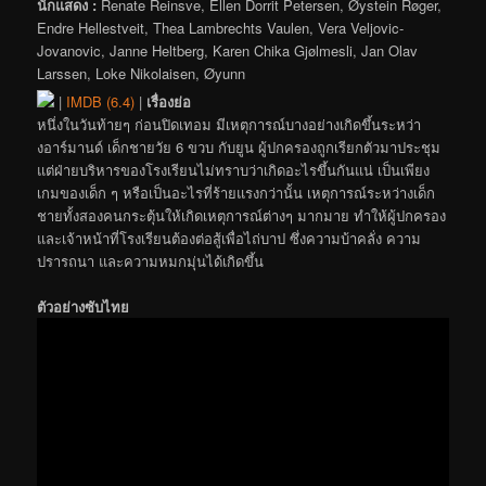
นักแสดง :
Renate Reinsve, Ellen Dorrit Petersen, Øystein Røger,
Endre Hellestveit, Thea Lambrechts Vaulen, Vera Veljovic-
Jovanovic, Janne Heltberg, Karen Chika Gjølmesli, Jan Olav
Larssen, Loke Nikolaisen, Øyunn
|
IMDB (6.4)
|
เรื่องย่อ
หนึ่งในวันท้ายๆ ก่อนปิดเทอม มีเหตุการณ์บางอย่างเกิดขึ้นระหว่า
งอาร์มานด์ เด็กชายวัย 6 ขวบ กับยูน ผู้ปกครองถูกเรียกตัวมาประชุม
แต่ฝ่ายบริหารของโรงเรียนไม่ทราบว่าเกิดอะไรขึ้นกันแน่ เป็นเพียง
เกมของเด็ก ๆ หรือเป็นอะไรที่ร้ายแรงกว่านั้น เหตุการณ์ระหว่างเด็ก
ชายทั้งสองคนกระตุ้นให้เกิดเหตุการณ์ต่างๆ มากมาย ทำให้ผู้ปกครอง
และเจ้าหน้าที่โรงเรียนต้องต่อสู้เพื่อไถ่บาป ซึ่งความบ้าคลั่ง ความ
ปรารถนา และความหมกมุ่นได้เกิดขึ้น
ตัวอย่างซับไทย