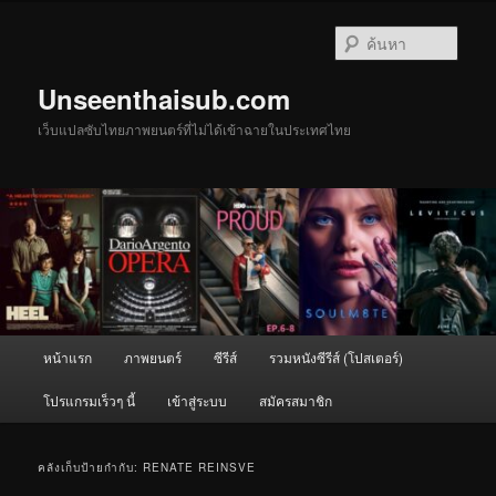
ข้าม
ข้าม
ไป
ไป
ค้นหา
ยัง
บทความ
เนื้อหา
รอง
Unseenthaisub.com
หลัก
เว็บแปลซับไทยภาพยนตร์ที่ไม่ได้เข้าฉายในประเทศไทย
เมนู
หน้าแรก
ภาพยนตร์
ซีรีส์
รวมหนังซีรีส์ (โปสเตอร์)
หลัก
โปรแกรมเร็วๆ นี้
เข้าสู่ระบบ
สมัครสมาชิก
คลังเก็บป้ายกำกับ:
RENATE REINSVE