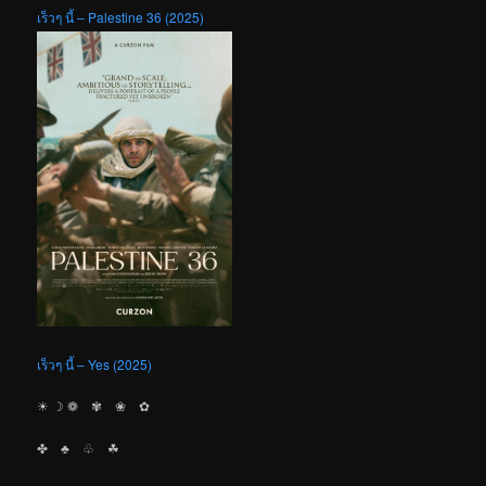
เร็วๆ นี้ – Palestine 36 (2025)
เร็วๆ นี้ – Yes (2025)
☀︎ ☽ ❁ ✾ ❀ ✿
✤ ♣︎ ♧ ☘︎