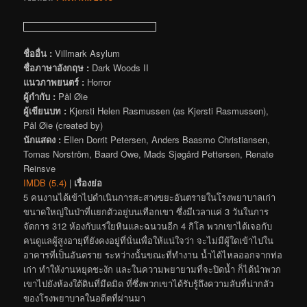
ชื่ออื่น :
Villmark Asylum
ชื่อภาษาอังกฤษ :
Dark Woods II
แนวภาพยนตร์ :
Horror
ผู้กำกับ :
Pål Øie
ผู้เขียนบท :
Kjersti Helen Rasmussen (as Kjersti Rasmussen),
Pål Øie (created by)
นักแสดง :
Ellen Dorrit Petersen, Anders Baasmo Christiansen,
Tomas Norström, Baard Owe, Mads Sjøgård Pettersen, Renate
Reinsve
IMDB (5.4)
|
เรื่องย่อ
5 คนงานได้เข้าไปดำเนินการสะสางขยะอันตรายในโรงพยาบาลเก่า
ขนาดใหญ่ในป่าที่แยกตัวอยู่บนเทือกเขา ซึ่งมีเวลาแค่ 3 วันในการ
จัดการ 312 ห้องกับแร่ใยหินและฉนวนอีก 4 กิโล พวกเขาได้เจอกับ
คนดูแลผู้สูงอายุที่ยังคงอยู่ที่นั่นเพื่อให้แน่ใจว่า จะไม่มีผู้ใดเข้าไปใน
อาคารที่เป็นอันตราย ระหว่างนั้นขณะที่ทำงาน น้ำได้ไหลออกจากท่อ
เก่า ทำให้งานหยุดชะงัก และในความพยายามที่จะปิดน้ำ ก็ได้นำพวก
เขาไปยังห้องใต้ดินที่มืดมิด ที่ซึ่งพวกเขาได้รับรู้ถึงความลับที่น่ากลัว
ของโรงพยาบาลในอดีตที่ผ่านมา