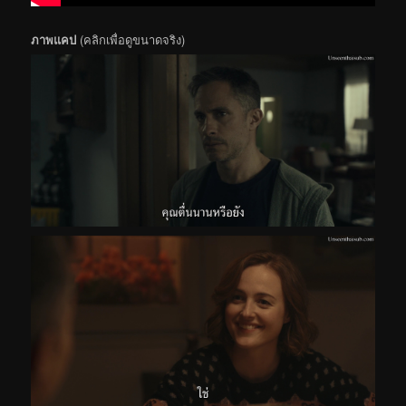
ภาพแคป
(คลิกเพื่อดูขนาดจริง)