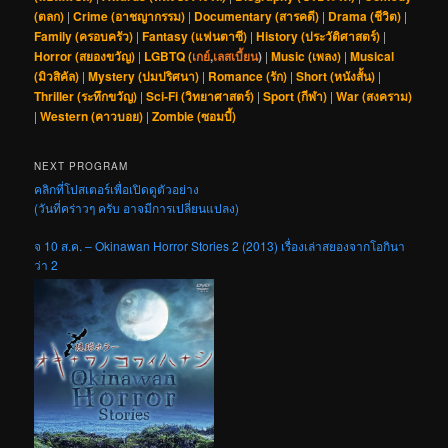
(ตลก)
|
Crime (อาชญากรรม)
|
Documentary (สารคดี)
|
Drama (ชีวิต)
|
Family (ครอบครัว)
|
Fantasy (แฟนตาซี)
|
History (ประวัติศาสตร์)
|
Horror (สยองขวัญ)
|
LGBTQ (
เกย์
,
เลสเบี้ยน
)
|
Music (เพลง)
|
Musical
(มิวสิคัล)
|
Mystery (ปมปริศนา)
|
Romance (รัก)
|
Short (หนังสั้น)
|
Thriller (ระทึกขวัญ)
|
Sci-Fi (วิทยาศาสตร์)
|
Sport (กีฬา)
|
War (สงคราม)
|
Western (คาวบอย)
|
Zombie (ซอมบี้)
NEXT PROGRAM
คลิกที่โปสเตอร์เพื่อเปิดดูตัวอย่าง
(วันที่คร่าวๆ ครับ อาจมีการเปลี่ยนแปลง)
จ 10 ส.ค. – Okinawan Horror Stories 2 (2013) เรื่องเล่าสยองจากโอกินา
ว่า 2