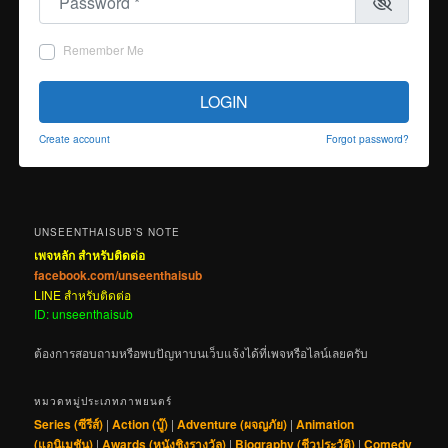
Remember Me
LOGIN
Create account
Forgot password?
UNSEENTHAISUB’S NOTE
เพจหลัก สำหรับติดต่อ
facebook.com/unseenthaisub
LINE สำหรับติดต่อ
ID: unseenthaisub
ต้องการสอบถามหรือพบปัญหาบนเว็บแจ้งได้ที่เพจหรือไลน์เลยครับ
หมวดหมู่ประเภทภาพยนตร์
Series (ซีรีส์)
|
Action (บู๊)
|
Adventure (ผจญภัย)
|
Animation
(แอนิเมชัน)
|
Awards (หนังชิงรางวัล)
|
Biography (ชีวประวัติ)
|
Comedy