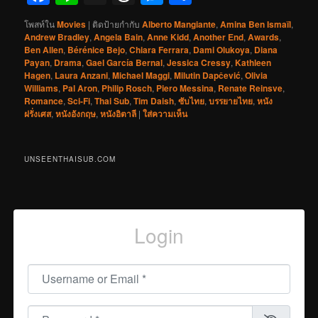
โพสท์ใน
Movies
|
ติดป้ายกำกับ
Alberto Mangiante
,
Amina Ben Ismaïl
,
Andrew Bradley
,
Angela Bain
,
Anne Kidd
,
Another End
,
Awards
,
Ben Allen
,
Bérénice Bejo
,
Chiara Ferrara
,
Dami Olukoya
,
Diana
Payan
,
Drama
,
Gael García Bernal
,
Jessica Cressy
,
Kathleen
Hagen
,
Laura Anzani
,
Michael Maggi
,
Milutin Dapčević
,
Olivia
Williams
,
Pal Aron
,
Philip Rosch
,
Piero Messina
,
Renate Reinsve
,
Romance
,
Sci-Fi
,
Thai Sub
,
Tim Daish
,
ซับไทย
,
บรรยายไทย
,
หนัง
ฝรั่งเศส
,
หนังอังกฤษ
,
หนังอิตาลี
|
ใส่ความเห็น
UNSEENTHAISUB.COM
Login
Username or Email
*
Password
*