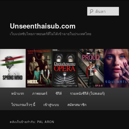
ข้าม
ข้าม
ไป
ไป
ค้นหา
ยัง
บทความ
เนื้อหา
รอง
Unseenthaisub.com
หลัก
เว็บแปลซับไทยภาพยนตร์ที่ไม่ได้เข้าฉายในประเทศไทย
เมนู
หน้าแรก
ภาพยนตร์
ซีรีส์
รวมหนังซีรีส์ (โปสเตอร์)
หลัก
โปรแกรมเร็วๆ นี้
เข้าสู่ระบบ
สมัครสมาชิก
คลังเก็บป้ายกำกับ:
PAL ARON