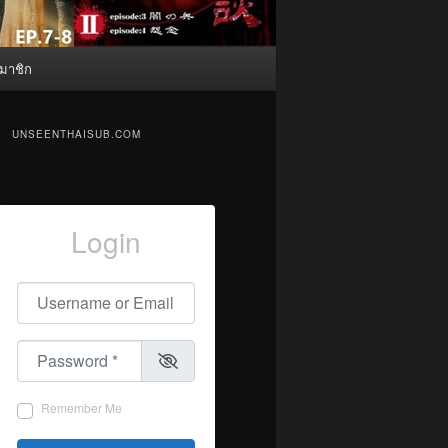
มาชิก
UNSEENTHAISUB.COM
Login
Username or Email
*
Password
*
Remember Me