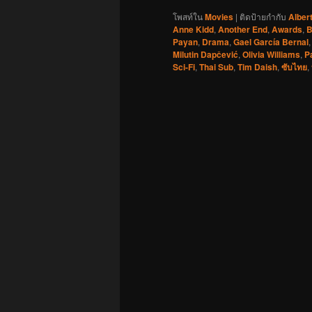
โพสท์ใน
Movies
|
ติดป้ายกำกับ
Alber
Anne Kidd
,
Another End
,
Awards
,
B
Payan
,
Drama
,
Gael García Bernal
Milutin Dapčević
,
Olivia Williams
,
P
Sci-Fi
,
Thai Sub
,
Tim Daish
,
ซับไทย
,