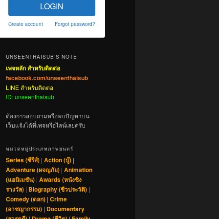
LOGIN
Create account
Forgot password?
UNSEENTHAISUB’S NOTE
เพจหลัก สำหรับติดต่อ
facebook.com/unseenthaisub
LINE สำหรับติดต่อ
ID: unseenthaisub
ต้องการสอบถามหรือพบปัญหาบน
เว็บแจ้งได้ที่เพจหรือไลน์เลยครับ
หมวดหมู่ประเภทภาพยนตร์
Series (ซีรีส์)
|
Action (บู๊)
|
Adventure (ผจญภัย)
|
Animation
(แอนิเมชัน)
|
Awards (หนังชิง
รางวัล)
|
Biography (ชีวประวัติ)
|
Comedy (ตลก)
|
Crime
(อาชญากรรม)
|
Documentary
(สารคดี)
|
Drama (ชีวิต)
|
Family