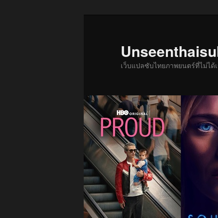
ข้าม
ข้าม
ไป
ไป
ยัง
บทความ
Unseenthais
เนื้อหา
รอง
เว็บแปลซับไทยภาพยนตร์ที่ไม่ไ
หลัก