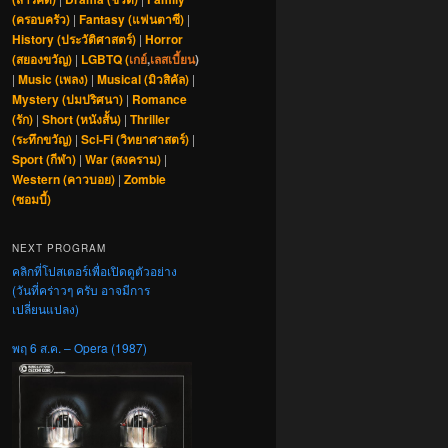
(ครอบครัว)
|
Fantasy (แฟนตาซี)
|
History (ประวัติศาสตร์)
|
Horror
(สยองขวัญ)
|
LGBTQ (
เกย์
,
เลสเบี้ยน
)
|
Music (เพลง)
|
Musical (มิวสิคัล)
|
Mystery (ปมปริศนา)
|
Romance
(รัก)
|
Short (หนังสั้น)
|
Thriller
(ระทึกขวัญ)
|
Sci-Fi (วิทยาศาสตร์)
|
Sport (กีฬา)
|
War (สงคราม)
|
Western (คาวบอย)
|
Zombie
(ซอมบี้)
NEXT PROGRAM
คลิกที่โปสเตอร์เพื่อเปิดดูตัวอย่าง
(วันที่คร่าวๆ ครับ อาจมีการ
เปลี่ยนแปลง)
พฤ 6 ส.ค. – Opera (1987)