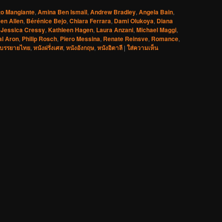
to Mangiante
,
Amina Ben Ismaïl
,
Andrew Bradley
,
Angela Bain
,
en Allen
,
Bérénice Bejo
,
Chiara Ferrara
,
Dami Olukoya
,
Diana
,
Jessica Cressy
,
Kathleen Hagen
,
Laura Anzani
,
Michael Maggi
,
al Aron
,
Philip Rosch
,
Piero Messina
,
Renate Reinsve
,
Romance
,
บรรยายไทย
,
หนังฝรั่งเศส
,
หนังอังกฤษ
,
หนังอิตาลี
|
ใส่ความเห็น