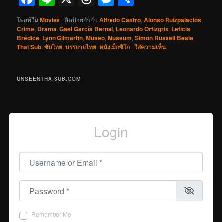
โพสท์ใน
Movies
|
ติดป้ายกำกับ
Alfredo Castro
,
Alonso Ruizpalacios
,
Crime
,
Drama
,
Gael García Bernal
,
Leonardo Ortizgris
,
Leticia
Brédice
,
Lynn Gilmartin
,
Museo
,
Museum
,
Simon Russell Beale
,
Thai Sub
,
ซับไทย
,
บรรยายไทย
,
หนังเม็กซิโก
|
ใส่ความเห็น
UNSEENTHAISUB.COM
Login
Username or Email
*
Password
*
Remember Me