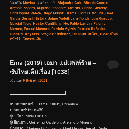
โพสท์ใน
Movies
|
ติดป้ายกำกับ
Alejandro Goic
,
Alfredo Castro
,
Antonia Zegers
,
Augusto Pinochet
,
Awards
,
Carlos Caszely
,
Christopher Reeve
,
Diego Muñoz
,
Drama
,
Florcita Motuda
,
Gael
García Bernal
,
History
,
Jaime Vadell
,
Jane Fonda
,
Luis Gnecco
,
Marcial Tagle
,
Néstor Cantillana
,
No
,
Pablo Larraín
,
Paloma
Moreno
,
Pascal Montero
,
Patricio Aylwin
,
Patricio Bañados
,
Richard Dreyfuss
,
Sergio Hernández
,
Thai Sub
,
ซับไทย
,
บรรยายไทย
,
หนังชิลี
|
ใส่ความเห็น
Ema (2019) เอมา แม่เสน่ห์ร้าย –
ซับไทยเต็มเรื่อง [1038]
เขียนบน
5 สิงหาคม 2021
แนวภาพยนตร์ :
Drama, Music, Romance
ภาพยนตร์ประเทศชิลี
ผู้กำกับ :
Pablo Larraín
ผู้เขียนบท :
Guillermo Calderón, Alejandro Moreno
นักแสดง :
Mariana Di Girolamo, Gael García Bernal, Paola