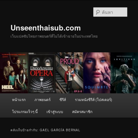
ข้าม
ข้าม
ไป
ไป
ค้นหา
ยัง
บทความ
เนื้อหา
รอง
Unseenthaisub.com
หลัก
เว็บแปลซับไทยภาพยนตร์ที่ไม่ได้เข้าฉายในประเทศไทย
เมนู
หน้าแรก
ภาพยนตร์
ซีรีส์
รวมหนังซีรีส์ (โปสเตอร์)
หลัก
โปรแกรมเร็วๆ นี้
เข้าสู่ระบบ
สมัครสมาชิก
คลังเก็บป้ายกำกับ:
GAEL GARCÍA BERNAL