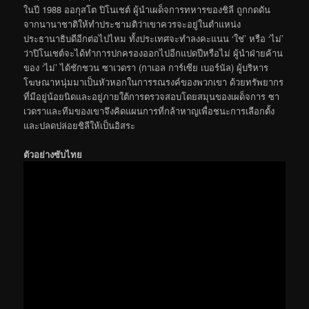
ในปี 1988 ออกุสโต ปิโนเชต์ ผู้นำเผด็จการทหารของชิลี ถูกกดดัน
จากนานาชาติให้ทำประชามติว่าเขาควรจะอยู่ในตำแหน่ง
ประธานาธิบดีอีกต่อไปไหม ทั้งประเทศจะทำลงคะแนน ‘ใช่’ หรือ ‘ไม่’
ว่าปิโนเชต์จะได้ทำการปกครองออกไปอีกแปดปีหรือไม่ ผู้นำฝ่ายค้าน
ของ ‘ไม่’ ได้ชักชวน ซาเวดรา (กาเอล การ์เซีย เบอร์นัล) ผู้บริหาร
โฆษณาหนุ่มมาเป็นหัวหอกในการรณรงค์ของพวกเขา ด้วยทรัพยากร
ที่มีอยู่น้อยนิดและอยู่ภายใต้การตรวจสอบโดยสมุนของเผด็จการ ซา
เวดราและทีมของเขาจึงคิดแผนการที่กล้าหาญเพื่อชนะการเลือกตั้ง
และปลดปล่อยชิลีให้เป็นอิสระ
ตัวอย่างซับไทย