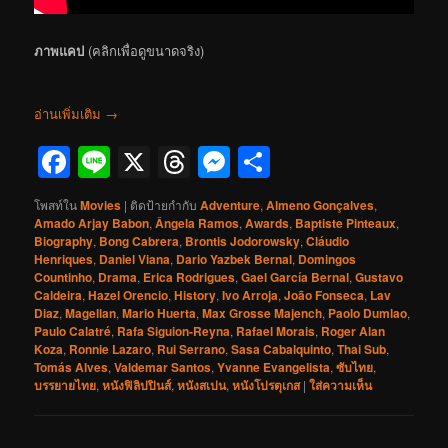
ภาพแคป
(คลิกเพื่อดูขนาดจริง)
อ่านเพิ่มเติม
→
Facebook
Line
X
Threads
Messenger
Share
โพสท์ใน
Movies
|
ติดป้ายกำกับ
Adventure
,
Almeno Gonçalves
,
Amado Arjay Babon
,
Ângela Ramos
,
Awards
,
Baptiste Pinteaux
,
Biography
,
Bong Cabrera
,
Brontis Jodorowsky
,
Cláudio
Henriques
,
Daniel Viana
,
Dario Yazbek Bernal
,
Domingos
Countinho
,
Drama
,
Erica Rodrigues
,
Gael García Bernal
,
Gustavo
Caldeira
,
Hazel Orencio
,
History
,
Ivo Arroja
,
João Fonseca
,
Lav
Diaz
,
Magellan
,
Mario Huerta
,
Max Grosse Majench
,
Paolo Dumlao
,
Paulo Calatré
,
Rafa Siguion-Reyna
,
Rafael Morais
,
Roger Alan
Koza
,
Ronnie Lazaro
,
Rui Serrano
,
Sasa Cabalquinto
,
Thai Sub
,
Tomás Alves
,
Valdemar Santos
,
Yvanne Evangelista
,
ซับไทย
,
บรรยายไทย
,
หนังฟิลิปปินส์
,
หนังสเปน
,
หนังโปรตุเกส
|
ใส่ความเห็น