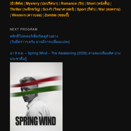
(มิวสิคัล)
|
Mystery (ปมปริศนา)
|
Romance (รัก)
|
Short (หนังสั้น)
|
Thriller (ระทึกขวัญ)
|
Sci-Fi (วิทยาศาสตร์)
|
Sport (กีฬา)
|
War (สงคราม)
|
Western (คาวบอย)
|
Zombie (ซอมบี้)
NEXT PROGRAM
คลิกที่โปสเตอร์เพื่อเปิดดูตัวอย่าง
(วันที่คร่าวๆ ครับ อาจมีการเปลี่ยนแปลง)
อา 9 ส.ค. – Spring Wind – The Awakening (2026) สายลมเปลี่ยนทิศ ปวง
ประชาตื่นรู้