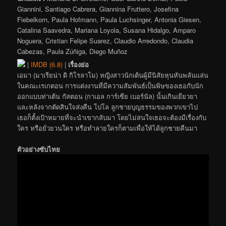
Giannini, Santiago Cabrera, Giannina Fruttero, Josefina
Fiebelkorn, Paula Hofmann, Paula Luchsinger, Antonia Giesen,
Catalina Saavedra, Mariana Loyola, Susana Hidalgo, Amparo
Noguera, Cristian Felipe Suarez, Claudio Arredondo, Claudia
Cabezas, Paula Zúñiga, Diego Muñoz
|
IMDB (6.8)
|
เรื่องย่อ
เอมา (มาเรียน่า ดิ กิโรลาโม) หญิงสาวนักเต้นผู้มีนิสัยหุนหันพลันแล่น
ในคณะเรเกตอน การแต่งงานที่มีความสัมพันธ์เป็นพิษของเธอกับนัก
ออกแบบท่าเต้น กัสตอน (กาเอล การ์เซีย เบอร์นัล) นั้นเกินเยียวยา
และหลังจากตัดสินใจส่งคืน โปโล ลูกชายบุญธรรมของพวกเขาไป
เธอก็ตั้งเป้าหมายที่จะนำเขากลับมา โดยไม่สนใจเธอจะต้องมีเรื่องกับ
ใคร หรือยั่วยวนใคร หรือทำลายใครก็ตามเพื่อให้ได้ลูกชายคืนมา
ตัวอย่างซับไทย