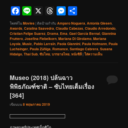
Facebook
Line
X
Threads
Messenger
Share
โพสท์ใน
Movies
|
ติดป้ายกำกับ
Amparo Noguera
,
Antonia Giesen
,
Awards
,
Catalina Saavedra
,
Claudia Cabezas
,
Claudio Arredondo
,
Cristian Felipe Suarez
,
Drama
,
Ema
,
Gael García Bernal
,
Giannina
Fruttero
,
Josefina Fiebelkorn
,
Mariana Di Girolamo
,
Mariana
Loyola
,
Music
,
Pablo Larraín
,
Paola Giannini
,
Paula Hofmann
,
Paula
Luchsinger
,
Paula Zúñiga
,
Romance
,
Santiago Cabrera
,
Susana
Hidalgo
,
Thai Sub
,
ซับไทย
,
บรรยายไทย
,
หนังชิลี
|
ใส่ความเห็น
Museo (2018) ปล้นฉาว
พิพิธภัณฑ์ชาติ – ซับไทยเต็มเรื่อง
[364]
เขียนบน
8 พฤษภาคม 2019
ภาพยนตร์ประเทศเม็กซิโก