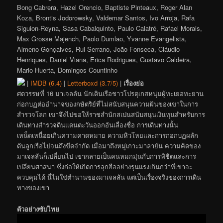
Bong Cabrera, Hazel Orencio, Baptiste Pinteaux, Roger Alan
Koza, Brontis Jodorowsky, Valdemar Santos, Ivo Arroja, Rafa
Siguion-Reyna, Sasa Cabalquinto, Paulo Calatré, Rafael Morais,
Max Grosse Majench, Paolo Dumlao, Yvanne Evangelista,
Almeno Gonçalves, Rui Serrano, João Fonseca, Cláudio
Henriques, Daniel Viana, Erica Rodrigues, Gustavo Caldeira,
Mario Huerta, Domingos Countinho
|
IMDB (6.4)
|
Letterboxd (3.7/5)
|
เรื่องย่อ
ศตวรรษที่ 16 มาเจลลัน นักเดินเรือชาวโปรตุเกสหนุ่มผู้ทะเยอทะยาน
ก่อกบฏต่ออำนาจของกษัตริย์ที่ไม่สนับสนุนความฝันของเขาในการ
สำรวจโลก เขาจึงไปขอให้ราชสำนักสเปนสนับสนุนเงินทุนสำหรับการ
เดินทางสำรวจดินแดนตะวันออกอันเลื่องชื่อ การเดินทางนั้น
เหน็ดเหนื่อยเกินความคาดหมาย ความหิวโหยและการก่อกบฏผลัก
ดันลูกเรือไปจนถึงขีดจำกัด เมื่อมาถึงหมู่เกาะมาลายัน ความคิดของ
มาเจลลันก็เปลี่ยนไป เขากลายเป็นคนหมกมุ่นกับการพิชิตและการ
เปลี่ยนศาสนา ซึ่งก่อให้เกิดการลุกฮืออย่างรุนแรงเกินกว่าที่เขาจะ
ควบคุมได้ นี่ไม่ใช่ตำนานของมาเจลลัน แต่เป็นเรื่องจริงของการเดิน
ทางของเขา
ตัวอย่างซับไทย