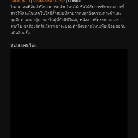
IMDB (6.4)
|
Letterboxd (3.1/5)
|
เรื่องย่อ
ในอนาคตที่จิตสำนึกสามารถถ่ายโอนได้ ซัลได้รับการชักชวนจากพี่
สาวให้ลองใช้เทคโนโลยีล้ำสมัยที่สามารถปลูกฝังความทรงจำและ
บุคลิกภาพของผู้ตายลงในผู้ที่ยังมีชีวิตอยู่ หลังจากที่ภรรยาของเขา
จากไป ซัลต้องตัดสินใจว่าเขาจะยอมทำถึงขนาดไหนเพื่อเชื่อมต่อกับ
อดีตอีกครั้ง
ตัวอย่างซับไทย