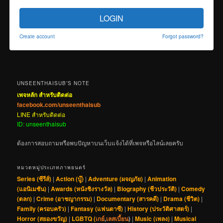
LOGIN
Create account
Forgot password?
UNSEENTHAISUB’S NOTE
เพจหลัก สำหรับติดต่อ
facebook.com/unseenthaisub
LINE สำหรับติดต่อ
ID: unseenthaisub
ต้องการสอบถามหรือพบปัญหาบนเว็บแจ้งได้ที่เพจหรือไลน์เลยครับ
หมวดหมู่ประเภทภาพยนตร์
Series (ซีรีส์)
|
Action (บู๊)
|
Adventure (ผจญภัย)
|
Animation
(แอนิเมชัน)
|
Awards (หนังชิงรางวัล)
|
Biography (ชีวประวัติ)
|
Comedy
(ตลก)
|
Crime (อาชญากรรม)
|
Documentary (สารคดี)
|
Drama (ชีวิต)
|
Family (ครอบครัว)
|
Fantasy (แฟนตาซี)
|
History (ประวัติศาสตร์)
|
Horror (สยองขวัญ)
|
LGBTQ (
เกย์
,
เลสเบี้ยน
)
|
Music (เพลง)
|
Musical