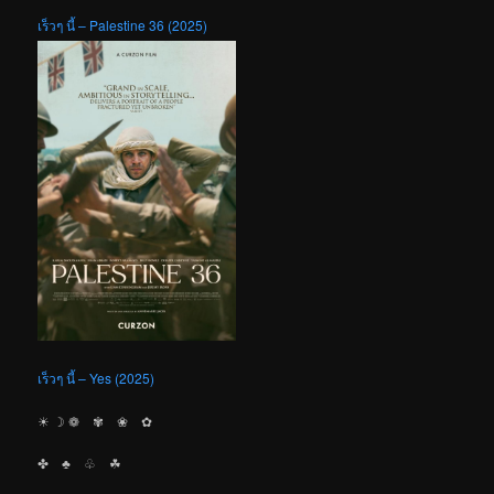
เร็วๆ นี้ – Palestine 36 (2025)
เร็วๆ นี้ – Yes (2025)
☀︎ ☽ ❁ ✾ ❀ ✿
✤ ♣︎ ♧ ☘︎