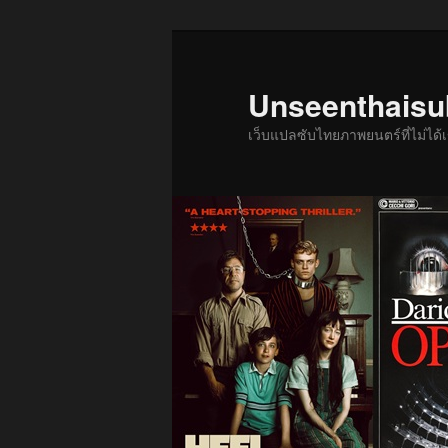
ข้าม
ข้าม
ไป
ไป
ยัง
บทความ
Unseenthais
เนื้อหา
รอง
เว็บแปลซับไทยภาพยนตร์ที่ไม่ไ
หลัก