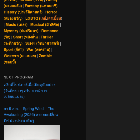
(ครอบครัว)
|
Fantasy (แฟนตาซี)
|
History (ประวัติศาสตร์)
|
Horror
(สยองขวัญ)
|
LGBTQ (
เกย์
,
เลสเบี้ยน
)
|
Music (เพลง)
|
Musical (มิวสิคัล)
|
Mystery (ปมปริศนา)
|
Romance
(รัก)
|
Short (หนังสั้น)
|
Thriller
(ระทึกขวัญ)
|
Sci-Fi (วิทยาศาสตร์)
|
Sport (กีฬา)
|
War (สงคราม)
|
Western (คาวบอย)
|
Zombie
(ซอมบี้)
NEXT PROGRAM
คลิกที่โปสเตอร์เพื่อเปิดดูตัวอย่าง
(วันที่คร่าวๆ ครับ อาจมีการ
เปลี่ยนแปลง)
อา 9 ส.ค. – Spring Wind – The
Awakening (2026) สายลมเปลี่ยน
ทิศ ปวงประชาตื่นรู้