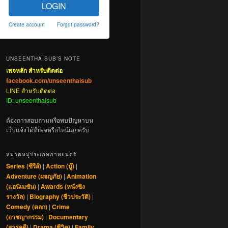
LOGIN
Create account
Forgot password?
UNSEENTHAISUB’S NOTE
เพจหลัก สำหรับติดต่อ
facebook.com/unseenthaisub
LINE สำหรับติดต่อ
ID: unseenthaisub
ต้องการสอบถามหรือพบปัญหาบน
เว็บแจ้งได้ที่เพจหรือไลน์เลยครับ
หมวดหมู่ประเภทภาพยนตร์
Series (ซีรีส์)
|
Action (บู๊)
|
Adventure (ผจญภัย)
|
Animation
(แอนิเมชัน)
|
Awards (หนังชิง
รางวัล)
|
Biography (ชีวประวัติ)
|
Comedy (ตลก)
|
Crime
(อาชญากรรม)
|
Documentary
(สารคดี)
|
Drama (ชีวิต)
|
Family