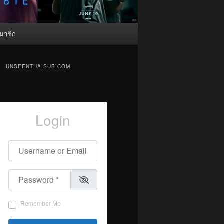
มาชิก
UNSEENTHAISUB.COM
Login
Username or Email
*
Password
*
Remember Me