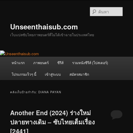
ข้าม
ข้าม
ไป
ไป
ค้นหา
ยัง
บทความ
เนื้อหา
รอง
Unseenthaisub.com
หลัก
เว็บแปลซับไทยภาพยนตร์ที่ไม่ได้เข้าฉายในประเทศไทย
เมนู
หน้าแรก
ภาพยนตร์
ซีรีส์
รวมหนังซีรีส์ (โปสเตอร์)
หลัก
โปรแกรมเร็วๆ นี้
เข้าสู่ระบบ
สมัครสมาชิก
คลังเก็บป้ายกำกับ:
DIANA PAYAN
Another End (2024) ร่างใหม่
ปลายทางเดิม – ซับไทยเต็มเรื่อง
[2441]