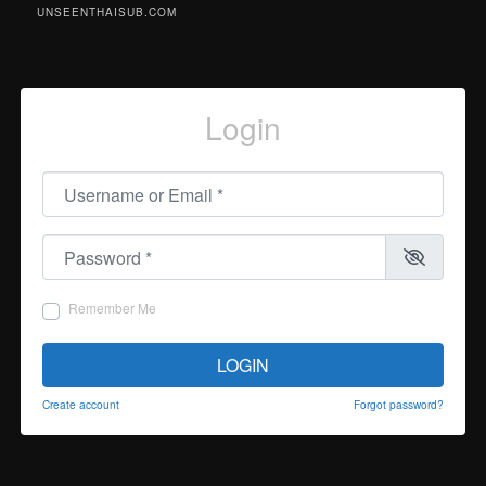
UNSEENTHAISUB.COM
Login
Username or Email
*
Password
*
Remember Me
LOGIN
Create account
Forgot password?