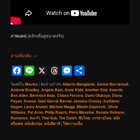
ภาพแคป
(คลิกเพื่อดูขนาดจริง)
อ่านเพิ่มเติม
→
Facebook
Line
X
Threads
Messenger
Share
โพสท์ใน
Movies
|
ติดป้ายกำกับ
Alberto Mangiante
,
Amina Ben Ismaïl
,
Andrew Bradley
,
Angela Bain
,
Anne Kidd
,
Another End
,
Awards
,
Ben Allen
,
Bérénice Bejo
,
Chiara Ferrara
,
Dami Olukoya
,
Diana
Payan
,
Drama
,
Gael García Bernal
,
Jessica Cressy
,
Kathleen
Hagen
,
Laura Anzani
,
Michael Maggi
,
Milutin Dapčević
,
Olivia
Williams
,
Pal Aron
,
Philip Rosch
,
Piero Messina
,
Renate Reinsve
,
Romance
,
Sci-Fi
,
Thai Sub
,
Tim Daish
,
ซับไทย
,
บรรยายไทย
,
หนัง
ฝรั่งเศส
,
หนังอังกฤษ
,
หนังอิตาลี
|
ใส่ความเห็น