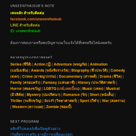
UNSEENTHAISUB’S NOTE
เพจหลัก สำหรับติดต่อ
facebook.com/unseenthaisub
LINE สำหรับติดต่อ
ID: unseenthaisub
ต้องการสอบถามหรือพบปัญหาบนเว็บแจ้งได้ที่เพจหรือไลน์เลยครับ
หมวดหมู่ประเภทภาพยนตร์
Series (ซีรีส์)
|
Action (บู๊)
|
Adventure (ผจญภัย)
|
Animation
(แอนิเมชัน)
|
Awards (หนังชิงรางวัล)
|
Biography (ชีวประวัติ)
|
Comedy
(ตลก)
|
Crime (อาชญากรรม)
|
Documentary (สารคดี)
|
Drama (ชีวิต)
|
Family (ครอบครัว)
|
Fantasy (แฟนตาซี)
|
History (ประวัติศาสตร์)
|
Horror (สยองขวัญ)
|
LGBTQ (
เกย์
,
เลสเบี้ยน
)
|
Music (เพลง)
|
Musical
(มิวสิคัล)
|
Mystery (ปมปริศนา)
|
Romance (รัก)
|
Short (หนังสั้น)
|
Thriller (ระทึกขวัญ)
|
Sci-Fi (วิทยาศาสตร์)
|
Sport (กีฬา)
|
War (สงคราม)
|
Western (คาวบอย)
|
Zombie (ซอมบี้)
NEXT PROGRAM
คลิกที่โปสเตอร์เพื่อเปิดดูตัวอย่าง
(วันที่คร่าวๆ ครับ อาจมีการเปลี่ยนแปลง)