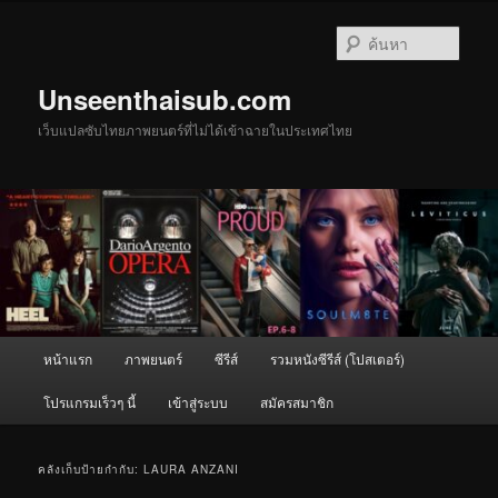
ข้าม
ข้าม
ไป
ไป
ค้นหา
ยัง
บทความ
เนื้อหา
รอง
Unseenthaisub.com
หลัก
เว็บแปลซับไทยภาพยนตร์ที่ไม่ได้เข้าฉายในประเทศไทย
เมนู
หน้าแรก
ภาพยนตร์
ซีรีส์
รวมหนังซีรีส์ (โปสเตอร์)
หลัก
โปรแกรมเร็วๆ นี้
เข้าสู่ระบบ
สมัครสมาชิก
คลังเก็บป้ายกำกับ:
LAURA ANZANI