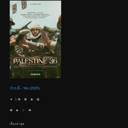
เร็วๆ นี้ – Yes (2025)
☀︎ ☽ ❁ ✾ ❀ ✿
✤ ♣︎ ♧ ☘︎
เรื่องล่าสุด