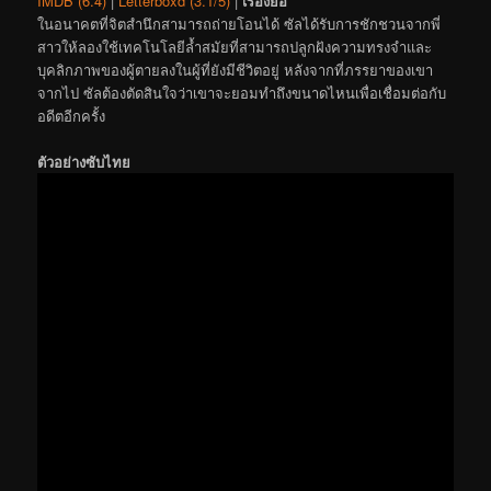
IMDB (6.4)
|
Letterboxd (3.1/5)
|
เรื่องย่อ
ในอนาคตที่จิตสำนึกสามารถถ่ายโอนได้ ซัลได้รับการชักชวนจากพี่
สาวให้ลองใช้เทคโนโลยีล้ำสมัยที่สามารถปลูกฝังความทรงจำและ
บุคลิกภาพของผู้ตายลงในผู้ที่ยังมีชีวิตอยู่ หลังจากที่ภรรยาของเขา
จากไป ซัลต้องตัดสินใจว่าเขาจะยอมทำถึงขนาดไหนเพื่อเชื่อมต่อกับ
อดีตอีกครั้ง
ตัวอย่างซับไทย