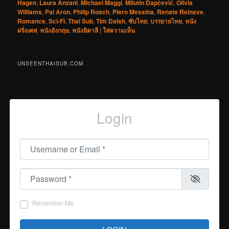
Hagen
,
Laura Anzani
,
Michael Maggi
,
Milutin Dapčević
,
Olivia
Williams
,
Pal Aron
,
Philip Rosch
,
Piero Messina
,
Renate Reinsve
,
Romance
,
Sci-Fi
,
Thai Sub
,
Tim Daish
,
ซับไทย
,
บรรยายไทย
,
หนัง
ฝรั่งเศส
,
หนังอังกฤษ
,
หนังอิตาลี
|
ใส่ความเห็น
UNSEENTHAISUB.COM
Login
Username or Email
*
Password
*
Remember Me