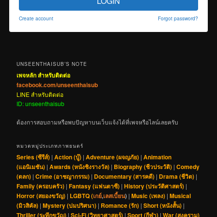
LOGIN
Create account
Forgot password?
UNSEENTHAISUB’S NOTE
เพจหลัก สำหรับติดต่อ
facebook.com/unseenthaisub
LINE สำหรับติดต่อ
ID: unseenthaisub
ต้องการสอบถามหรือพบปัญหาบนเว็บแจ้งได้ที่เพจหรือไลน์เลยครับ
หมวดหมู่ประเภทภาพยนตร์
Series (ซีรีส์)
|
Action (บู๊)
|
Adventure (ผจญภัย)
|
Animation
(แอนิเมชัน)
|
Awards (หนังชิงรางวัล)
|
Biography (ชีวประวัติ)
|
Comedy
(ตลก)
|
Crime (อาชญากรรม)
|
Documentary (สารคดี)
|
Drama (ชีวิต)
|
Family (ครอบครัว)
|
Fantasy (แฟนตาซี)
|
History (ประวัติศาสตร์)
|
Horror (สยองขวัญ)
|
LGBTQ (
เกย์
,
เลสเบี้ยน
)
|
Music (เพลง)
|
Musical
(มิวสิคัล)
|
Mystery (ปมปริศนา)
|
Romance (รัก)
|
Short (หนังสั้น)
|
Thriller (ระทึกขวัญ)
|
Sci-Fi (วิทยาศาสตร์)
|
Sport (กีฬา)
|
War (สงคราม)