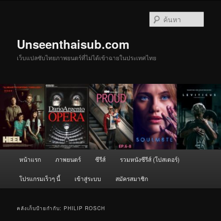
ข้าม
ข้าม
ไป
ไป
ค้นหา
ยัง
บทความ
เนื้อหา
รอง
Unseenthaisub.com
หลัก
เว็บแปลซับไทยภาพยนตร์ที่ไม่ได้เข้าฉายในประเทศไทย
เมนู
หน้าแรก
ภาพยนตร์
ซีรีส์
รวมหนังซีรีส์ (โปสเตอร์)
หลัก
โปรแกรมเร็วๆ นี้
เข้าสู่ระบบ
สมัครสมาชิก
คลังเก็บป้ายกำกับ:
PHILIP ROSCH