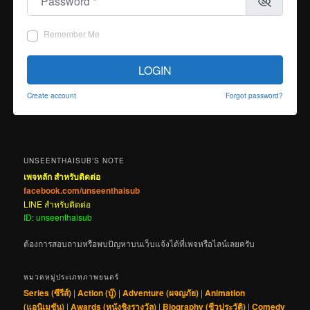
Remember Me
LOGIN
Create account
Forgot password?
UNSEENTHAISUB’S NOTE
เพจหลัก สำหรับติดต่อ
facebook.com/unseenthaisub
LINE สำหรับติดต่อ
ID: unseenthaisub
ต้องการสอบถามหรือพบปัญหาบนเว็บแจ้งได้ที่เพจหรือไลน์เลยครับ
หมวดหมู่ประเภทภาพยนตร์
Series (ซีรีส์)
|
Action (บู๊)
|
Adventure (ผจญภัย)
|
Animation
(แอนิเมชัน)
|
Awards (หนังชิงรางวัล)
|
Biography (ชีวประวัติ)
|
Comedy