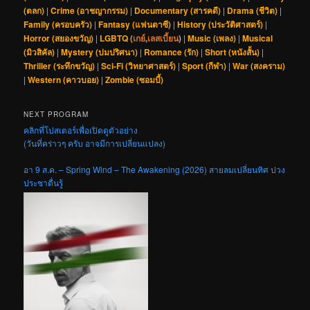
(ตลก)
|
Crime (อาชญากรรม)
|
Documentary (สารคดี)
|
Drama (ชีวิต)
|
Family (ครอบครัว)
|
Fantasy (แฟนตาซี)
|
History (ประวัติศาสตร์)
|
Horror (สยองขวัญ)
|
LGBTQ (
เกย์
,
เลสเบี้ยน
)
|
Music (เพลง)
|
Musical
(มิวสิคัล)
|
Mystery (ปมปริศนา)
|
Romance (รัก)
|
Short (หนังสั้น)
|
Thriller (ระทึกขวัญ)
|
Sci-Fi (วิทยาศาสตร์)
|
Sport (กีฬา)
|
War (สงคราม)
|
Western (คาวบอย)
|
Zombie (ซอมบี้)
NEXT PROGRAM
คลิกที่โปสเตอร์เพื่อเปิดดูตัวอย่าง
(วันที่คร่าวๆ ครับ อาจมีการเปลี่ยนแปลง)
อา 9 ส.ค. – Spring Wind – The Awakening (2026) สายลมเปลี่ยนทิศ ปวง
ประชาตื่นรู้