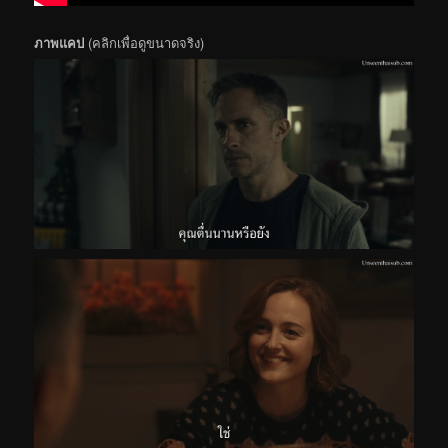
ภาพแคป
(คลิกเพื่อดูขนาดจริง)