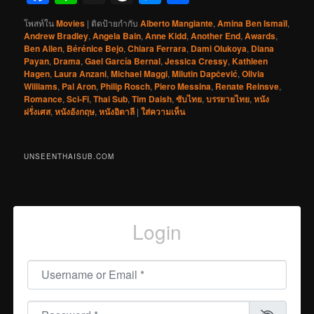
โพสท์ใน
Movies
|
ติดป้ายกำกับ
Alberto Mangiante
,
Amina Ben Ismaïl
,
Andrew Bradley
,
Angela Bain
,
Anne Kidd
,
Another End
,
Awards
,
Ben Allen
,
Bérénice Bejo
,
Chiara Ferrara
,
Dami Olukoya
,
Diana
Payan
,
Drama
,
Gael García Bernal
,
Jessica Cressy
,
Kathleen
Hagen
,
Laura Anzani
,
Michael Maggi
,
Milutin Dapčević
,
Olivia
Williams
,
Pal Aron
,
Philip Rosch
,
Piero Messina
,
Renate Reinsve
,
Romance
,
Sci-Fi
,
Thai Sub
,
Tim Daish
,
ซับไทย
,
บรรยายไทย
,
หนัง
ฝรั่งเศส
,
หนังอังกฤษ
,
หนังอิตาลี
|
ใส่ความเห็น
UNSEENTHAISUB.COM
Login
Username or Email
*
Password
*