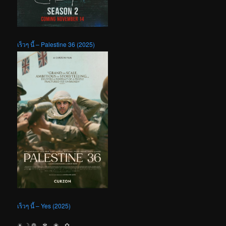
เร็วๆ นี้ – Palestine 36 (2025)
เร็วๆ นี้ – Yes (2025)
☀︎ ☽ ❁ ✾ ❀ ✿