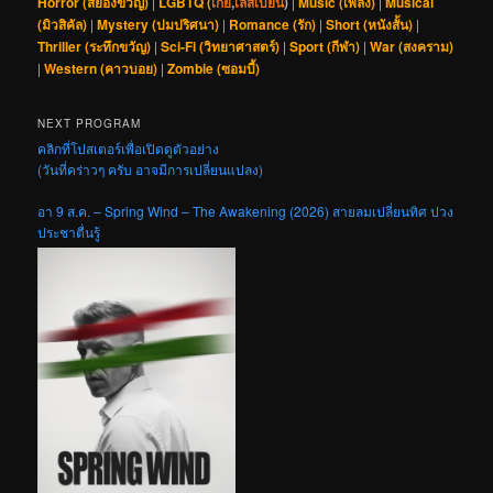
Horror (สยองขวัญ)
|
LGBTQ (
เกย์
,
เลสเบี้ยน
)
|
Music (เพลง)
|
Musical
(มิวสิคัล)
|
Mystery (ปมปริศนา)
|
Romance (รัก)
|
Short (หนังสั้น)
|
Thriller (ระทึกขวัญ)
|
Sci-Fi (วิทยาศาสตร์)
|
Sport (กีฬา)
|
War (สงคราม)
|
Western (คาวบอย)
|
Zombie (ซอมบี้)
NEXT PROGRAM
คลิกที่โปสเตอร์เพื่อเปิดดูตัวอย่าง
(วันที่คร่าวๆ ครับ อาจมีการเปลี่ยนแปลง)
อา 9 ส.ค. – Spring Wind – The Awakening (2026) สายลมเปลี่ยนทิศ ปวง
ประชาตื่นรู้