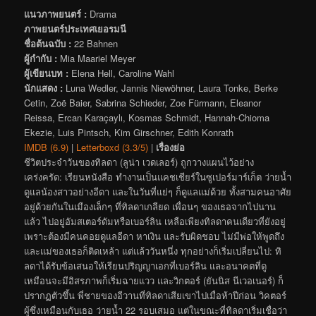
แนวภาพยนตร์ :
Drama
ภาพยนตร์ประเทศเยอรมนี
ชื่อต้นฉบับ :
22 Bahnen
ผู้กำกับ :
Mia Maariel Meyer
ผู้เขียนบท :
Elena Hell, Caroline Wahl
นักแสดง :
Luna Wedler, Jannis Niewöhner, Laura Tonke, Berke
Cetin, Zoë Baier, Sabrina Schieder, Zoe Fürmann, Eleanor
Reissa, Ercan Karaçaylı, Kosmas Schmidt, Hannah-Chioma
Ekezie, Luis Pintsch, Kim Girschner, Edith Konrath
IMDB (6.9)
|
Letterboxd (3.3/5)
|
เรื่องย่อ
ชีวิตประจำวันของทิลดา (ลูน่า เวดเลอร์) ถูกวางแผนไว้อย่าง
เคร่งครัด: เรียนหนังสือ ทำงานเป็นแคชเชียร์ในซูเปอร์มาร์เก็ต ว่ายน้ำ
ดูแลน้องสาวอย่างอีดา และในวันที่แย่ๆ ก็ดูแลแม่ด้วย ทั้งสามคนอาศัย
อยู่ด้วยกันในเมืองเล็กๆ ที่ทิลดาเกลียด เพื่อนๆ ของเธอจากไปนาน
แล้ว ไปอยู่อัมสเตอร์ดัมหรือเบอร์ลิน เหลือเพียงทิลดาคนเดียวที่ยังอยู่
เพราะต้องมีคนคอยดูแลอีดา หาเงิน และรับผิดชอบ ไม่มีพ่อให้พูดถึง
และแม่ของเธอก็ติดเหล้า แต่แล้ววันหนึ่ง ทุกอย่างก็เริ่มเปลี่ยนไป: ทิ
ลดาได้รับข้อเสนอให้เรียนปริญญาเอกที่เบอร์ลิน และอนาคตที่ดู
เหมือนจะมีอิสรภาพก็เริ่มฉายแวว และวิกตอร์ (ยันนิส นีเวอเนอร์) ก็
ปรากฏตัวขึ้น พี่ชายของอีวานที่ทิลดาเสียเขาไปเมื่อห้าปีก่อน วิคตอร์
ผู้ซึ่งเหมือนกับเธอ ว่ายน้ำ 22 รอบเสมอ แต่ในขณะที่ทิลดาเริ่มเชื่อว่า