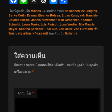
เรื่องนี้ถูกเขียนใน
Movies
และติดป้ายกำกับ
22 Bahnen
,
22 Lengths
,
Berke Cetin
,
Drama
,
Eleanor Reissa
,
Ercan Karaçaylı
,
Hannah-
Chioma Ekezie
,
Jannis Niewöhner
,
Kim Girschner
,
Kosmas
Schmidt
,
Laura Tonke
,
Luis Pintsch
,
Luna Wedler
,
Mia Maariel
Meyer
,
Sabrina Schieder
,
Thai Sub
,
Zoë Baier
,
Zoe Fürmann
,
ซับ
ไทย
,
บรรยายไทย
,
หนังเยอรมนี
โดย
คั่นหน้า
ลิงก์ถาวร
ใส่ความเห็น
อีเมลของคุณจะไม่แสดงให้คนอื่นเห็น
ช่องข้อมูลจำเป็นถูกทำ
*
เครื่องหมาย
*
ความเห็น