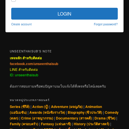
LOGIN
Create account
Forgot password?
UNSEENTHAISUB’S NOTE
เพจหลัก สำหรับติดต่อ
facebook.com/unseenthaisub
LINE สำหรับติดต่อ
ID: unseenthaisub
ต้องการสอบถามหรือพบปัญหาบนเว็บแจ้งได้ที่เพจหรือไลน์เลยครับ
หมวดหมู่ประเภทภาพยนตร์
Series (ซีรีส์)
|
Action (บู๊)
|
Adventure (ผจญภัย)
|
Animation
(แอนิเมชัน)
|
Awards (หนังชิงรางวัล)
|
Biography (ชีวประวัติ)
|
Comedy
(ตลก)
|
Crime (อาชญากรรม)
|
Documentary (สารคดี)
|
Drama (ชีวิต)
|
Family (ครอบครัว)
|
Fantasy (แฟนตาซี)
|
History (ประวัติศาสตร์)
|