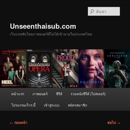
ข้าม
ไป
ค้นหา
ยัง
เนื้อหา
Unseenthaisub.com
หลัก
เว็บแปลซับไทยภาพยนตร์ที่ไม่ได้เข้าฉายในประเทศไทย
เมนู
หน้าแรก
ภาพยนตร์
ซีรีส์
รวมหนังซีรีส์ (โปสเตอร์)
หลัก
โปรแกรมเร็วๆ นี้
เข้าสู่ระบบ
สมัครสมาชิก
เมนู
←
ก่อนหน้า
ต่อไป
→
นำทาง