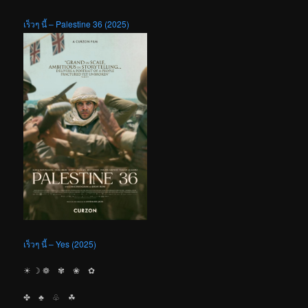
เร็วๆ นี้ – Palestine 36 (2025)
เร็วๆ นี้ – Yes (2025)
☀︎ ☽ ❁ ✾ ❀ ✿
✤ ♣︎ ♧ ☘︎