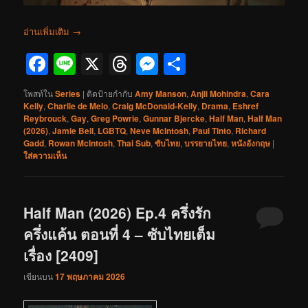
อ่านเพิ่มเติม
→
Facebook
Line
X
Threads
Messenger
Share
โพสท์ใน
Series
|
ติดป้ายกำกับ
Amy Manson
,
Anjli Mohindra
,
Cara
Kelly
,
Charlie de Melo
,
Craig McDonald-Kelly
,
Drama
,
Eshref
Reybrouck
,
Gay
,
Greg Powrie
,
Gunnar Bjercke
,
Half Man
,
Half Man
(2026)
,
Jamie Bell
,
LGBTQ
,
Neve McIntosh
,
Paul Tinto
,
Richard
Gadd
,
Rowan McIntosh
,
Thai Sub
,
ซับไทย
,
บรรยายไทย
,
หนังอังกฤษ
|
ใส่ความเห็น
Half Man (2026) Ep.4 ครึ่งรัก
ครึ่งแค้น ตอนที่ 4 – ซับไทยเต็ม
เรื่อง [2409]
เขียนบน
17 พฤษภาคม 2026