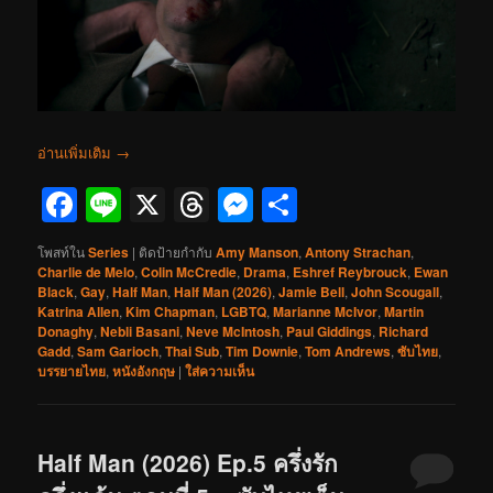
อ่านเพิ่มเติม
→
Facebook
Line
X
Threads
Messenger
Share
โพสท์ใน
Series
|
ติดป้ายกำกับ
Amy Manson
,
Antony Strachan
,
Charlie de Melo
,
Colin McCredie
,
Drama
,
Eshref Reybrouck
,
Ewan
Black
,
Gay
,
Half Man
,
Half Man (2026)
,
Jamie Bell
,
John Scougall
,
Katrina Allen
,
Kim Chapman
,
LGBTQ
,
Marianne McIvor
,
Martin
Donaghy
,
Nebli Basani
,
Neve McIntosh
,
Paul Giddings
,
Richard
Gadd
,
Sam Garioch
,
Thai Sub
,
Tim Downie
,
Tom Andrews
,
ซับไทย
,
บรรยายไทย
,
หนังอังกฤษ
|
ใส่ความเห็น
Half Man (2026) Ep.5 ครึ่งรัก