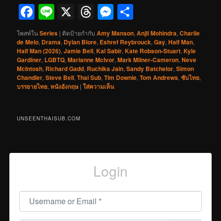
Facebook
Line
X
Threads
Messenger
Share
โพสท์ใน
Series
|
ติดป้ายกำกับ
Amy Manson
,
Anjli Mohindra
,
Charlie
de Melo
,
Drama
,
Dylan Blore
,
Eshref Reybrouck
,
Gay
,
Half Man
,
Half Man (2026)
,
Jamie Bell
,
Kal Sabir
,
Kate Robson-Stuart
,
Kyle
Gardiner
,
LGBTQ
,
Marianne McIvor
,
Mark Milner-Cameron
,
Neve
McIntosh
,
Richard Gadd
,
Ruchika Jain
,
Sandy Batchelor
,
Simon
Chandler
,
Steve Bell
,
Thai Sub
,
Tim Downie
,
Tom Andrews
,
ซับไทย
,
บรรยายไทย
,
หนังอังกฤษ
|
ใส่ความเห็น
UNSEENTHAISUB.COM
Login
Username or Email
*