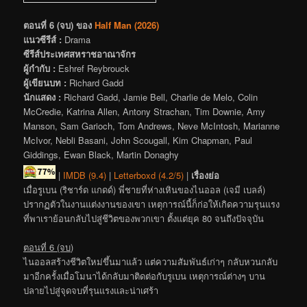
ตอนที่ 6 (จบ) ของ
Half Man (2026)
แนวซีรีส์ :
Drama
ซีรีส์ประเทศสหราชอาณาจักร
ผู้กำกับ :
Eshref Reybrouck
ผู้เขียนบท :
Richard Gadd
นักแสดง :
Richard Gadd, Jamie Bell, Charlie de Melo, Colin
McCredie, Katrina Allen, Antony Strachan, Tim Downie, Amy
Manson, Sam Garioch, Tom Andrews, Neve McIntosh, Marianne
McIvor, Nebli Basani, John Scougall, Kim Chapman, Paul
Giddings, Ewan Black, Martin Donaghy
|
IMDB (9.4)
|
Letterboxd (4.2/5)
|
เรื่องย่อ
เมื่อรูเบน (ริชาร์ด แกดด์) พี่ชายที่ห่างเหินของไนออล (เจมี เบลล์)
ปรากฏตัวในงานแต่งงานของเขา เหตุการณ์นี้ก็ก่อให้เกิดความรุนแรง
ที่พาเราย้อนกลับไปสู่ชีวิตของพวกเขา ตั้งแต่ยุค 80 จนถึงปัจจุบัน
ตอนที่ 6 (จบ)
ไนออลสร้างชีวิตใหม่ขึ้นมาแล้ว แต่ความสัมพันธ์เก่าๆ กลับหวนกลับ
มาอีกครั้งเมื่อโมนาได้กลับมาติดต่อกับรูเบน เหตุการณ์ต่างๆ บาน
ปลายไปสู่จุดจบที่รุนแรงและน่าเศร้า