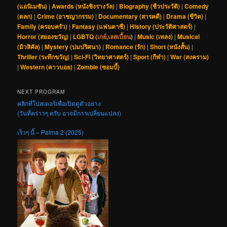
(แอนิเมชัน)
|
Awards (หนังชิงรางวัล)
|
Biography (ชีวประวัติ)
|
Comedy
(ตลก)
|
Crime (อาชญากรรม)
|
Documentary (สารคดี)
|
Drama (ชีวิต)
|
Family (ครอบครัว)
|
Fantasy (แฟนตาซี)
|
History (ประวัติศาสตร์)
|
Horror (สยองขวัญ)
|
LGBTQ (
เกย์
,
เลสเบี้ยน
)
|
Music (เพลง)
|
Musical
(มิวสิคัล)
|
Mystery (ปมปริศนา)
|
Romance (รัก)
|
Short (หนังสั้น)
|
Thriller (ระทึกขวัญ)
|
Sci-Fi (วิทยาศาสตร์)
|
Sport (กีฬา)
|
War (สงคราม)
|
Western (คาวบอย)
|
Zombie (ซอมบี้)
NEXT PROGRAM
คลิกที่โปสเตอร์เพื่อเปิดดูตัวอย่าง
(วันที่คร่าวๆ ครับ อาจมีการเปลี่ยนแปลง)
เร็วๆ นี้ – Palma 2 (2025)