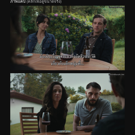
ภาพแคป
(คลิกเพื่อดูขนาดจริง)