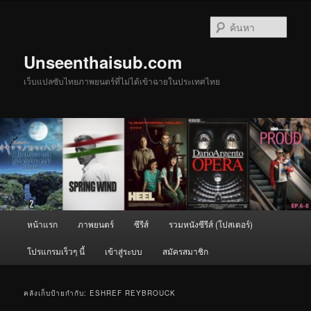
ข้าม
ข้าม
ไป
ไป
ค้นหา
ยัง
บทความ
เนื้อหา
รอง
Unseenthaisub.com
หลัก
เว็บแปลซับไทยภาพยนตร์ที่ไม่ได้เข้าฉายในประเทศไทย
เมนู
หน้าแรก
ภาพยนตร์
ซีรีส์
รวมหนังซีรีส์ (โปสเตอร์)
หลัก
โปรแกรมเร็วๆ นี้
เข้าสู่ระบบ
สมัครสมาชิก
คลังเก็บป้ายกำกับ:
ESHREF REYBROUCK