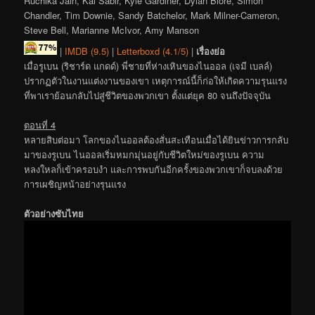
Ruchika Jain, Kal Sabir, Kyle Gardiner, Dylan Blore, Simon
Chandler, Tim Downie, Sandy Batchelor, Mark Milner-Cameron,
Steve Bell, Marianne McIvor, Amy Manson
|
IMDB (9.5)
|
Letterboxd (4.1/5)
|
เรื่องย่อ
เมื่อรูเบน (ริชาร์ด แกดด์) พี่ชายที่ห่างเหินของไนออล (เจมี เบลล์)
ปรากฏตัวในงานแต่งงานของเขา เหตุการณ์นี้ก็ก่อให้เกิดความรุนแรง
ที่พาเราย้อนกลับไปสู่ชีวิตของพวกเขา ตั้งแต่ยุค 80 จนถึงปัจจุบัน
ตอนที่ 4
หลายสิบต่อมา โลกของไนออลต้องสั่นสะเทือนเมื่อได้ยินข่าวการกลับ
มาของรูเบน ไนออลเริ่มหมกมุ่นอยู่กับชีวิตใหม่ของรูเบน ความ
หลงใหลก็เข้าครอบงำ และการพบกันอีกครั้งของพวกเขาก็จบลงด้วย
การเผชิญหน้าอย่างรุนแรง
ตัวอย่างซับไทย