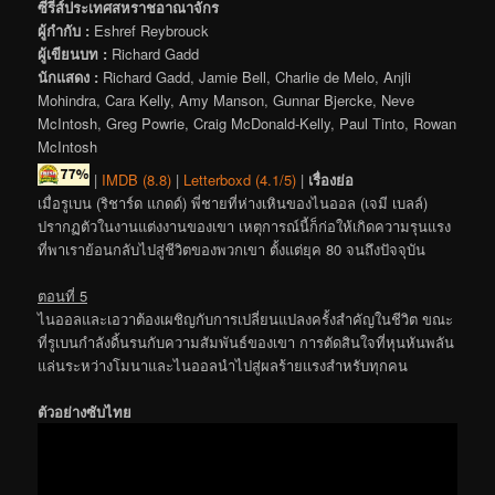
ซีรีส์ประเทศสหราชอาณาจักร
ผู้กำกับ :
Eshref Reybrouck
ผู้เขียนบท :
Richard Gadd
นักแสดง :
Richard Gadd, Jamie Bell, Charlie de Melo, Anjli
Mohindra, Cara Kelly, Amy Manson, Gunnar Bjercke, Neve
McIntosh, Greg Powrie, Craig McDonald-Kelly, Paul Tinto, Rowan
McIntosh
|
IMDB (8.8)
|
Letterboxd (4.1/5)
|
เรื่องย่อ
เมื่อรูเบน (ริชาร์ด แกดด์) พี่ชายที่ห่างเหินของไนออล (เจมี เบลล์)
ปรากฏตัวในงานแต่งงานของเขา เหตุการณ์นี้ก็ก่อให้เกิดความรุนแรง
ที่พาเราย้อนกลับไปสู่ชีวิตของพวกเขา ตั้งแต่ยุค 80 จนถึงปัจจุบัน
ตอนที่ 5
ไนออลและเอวาต้องเผชิญกับการเปลี่ยนแปลงครั้งสำคัญในชีวิต ขณะ
ที่รูเบนกำลังดิ้นรนกับความสัมพันธ์ของเขา การตัดสินใจที่หุนหันพลัน
แล่นระหว่างโมนาและไนออลนำไปสู่ผลร้ายแรงสำหรับทุกคน
ตัวอย่างซับไทย