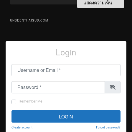
UNSEENTHAISUB.COM
Login
Username or Email
*
Password
*
Remember Me
LOGIN
Create account
Forgot password?