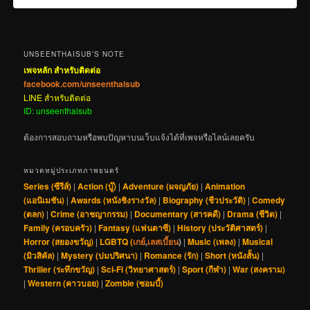
UNSEENTHAISUB’S NOTE
เพจหลัก สำหรับติดต่อ
facebook.com/unseenthaisub
LINE สำหรับติดต่อ
ID: unseenthaisub
ต้องการสอบถามหรือพบปัญหาบนเว็บแจ้งได้ที่เพจหรือไลน์เลยครับ
หมวดหมู่ประเภทภาพยนตร์
Series (ซีรีส์)
|
Action (บู๊)
|
Adventure (ผจญภัย)
|
Animation
(แอนิเมชัน)
|
Awards (หนังชิงรางวัล)
|
Biography (ชีวประวัติ)
|
Comedy
(ตลก)
|
Crime (อาชญากรรม)
|
Documentary (สารคดี)
|
Drama (ชีวิต)
|
Family (ครอบครัว)
|
Fantasy (แฟนตาซี)
|
History (ประวัติศาสตร์)
|
Horror (สยองขวัญ)
|
LGBTQ (
เกย์
,
เลสเบี้ยน
)
|
Music (เพลง)
|
Musical
(มิวสิคัล)
|
Mystery (ปมปริศนา)
|
Romance (รัก)
|
Short (หนังสั้น)
|
Thriller (ระทึกขวัญ)
|
Sci-Fi (วิทยาศาสตร์)
|
Sport (กีฬา)
|
War (สงคราม)
|
Western (คาวบอย)
|
Zombie (ซอมบี้)