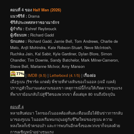
ตอนที่ 4 ของ
Half Man (2026)
แนวซีรีส์ :
Drama
ซีรีส์ประเทศสหราชอาณาจักร
ผู้กำกับ :
Eshref Reybrouck
ผู้เขียนบท :
Richard Gadd
นักแสดง :
Richard Gadd, Jamie Bell, Tom Andrews, Charlie de
Melo, Anjli Mohindra, Kate Robson-Stuart, Neve McIntosh,
Ruchika Jain, Kal Sabir, Kyle Gardiner, Dylan Blore, Simon
Chandler, Tim Downie, Sandy Batchelor, Mark Milner-Cameron,
Steve Bell, Marianne McIvor, Amy Manson
|
IMDB (9.5)
|
Letterboxd (4.1/5)
|
เรื่องย่อ
เมื่อรูเบน (ริชาร์ด แกดด์) พี่ชายที่ห่างเหินของไนออล (เจมี เบลล์)
ปรากฏตัวในงานแต่งงานของเขา เหตุการณ์นี้ก็ก่อให้เกิดความรุนแรง
ที่พาเราย้อนกลับไปสู่ชีวิตของพวกเขา ตั้งแต่ยุค 80 จนถึงปัจจุบัน
ตอนที่ 4
หลายสิบต่อมา โลกของไนออลต้องสั่นสะเทือนเมื่อได้ยินข่าวการกลับ
มาของรูเบน ไนออลเริ่มหมกมุ่นอยู่กับชีวิตใหม่ของรูเบน ความ
หลงใหลก็เข้าครอบงำ และการพบกันอีกครั้งของพวกเขาก็จบลงด้วย
การเผชิญหน้าอย่างรุนแรง