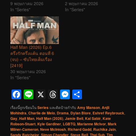
9 พฤษภาคม 2026
2 พฤษภาคม 2026
In "Series"
In "Series"
Half Man (2026) Ep.6
ครึ่งรักครึ่งแค้น ตอนที่ 6
(จบ) – ซับไทยเต็มเรื่อง
[2419]
30 พฤษภาคม 2026
In "Series"
Facebook
Line
X
Threads
Messenger
Share
เรื่องนี้ถูกเขียนใน
Series
และติดป้ายกำกับ
Amy Manson
,
Anjli
Mohindra
,
Charlie de Melo
,
Drama
,
Dylan Blore
,
Eshref Reybrouck
,
Gay
,
Half Man
,
Half Man (2026)
,
Jamie Bell
,
Kal Sabir
,
Kate
Robson-Stuart
,
Kyle Gardiner
,
LGBTQ
,
Marianne McIvor
,
Mark
Milner-Cameron
,
Neve McIntosh
,
Richard Gadd
,
Ruchika Jain
,
Sandy Batchelor
,
Simon Chandler
,
Steve Bell
,
Thai Sub
,
Tim