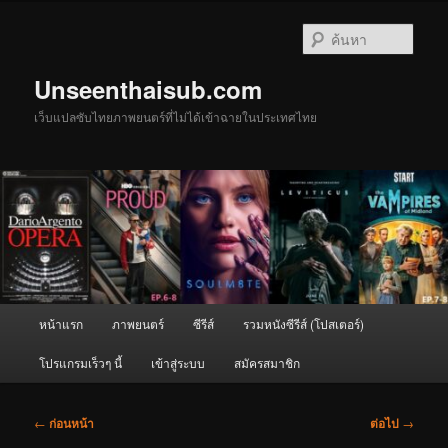
ข้าม
ไป
ค้นหา
ยัง
เนื้อหา
Unseenthaisub.com
หลัก
เว็บแปลซับไทยภาพยนตร์ที่ไม่ได้เข้าฉายในประเทศไทย
เมนู
หน้าแรก
ภาพยนตร์
ซีรีส์
รวมหนังซีรีส์ (โปสเตอร์)
หลัก
โปรแกรมเร็วๆ นี้
เข้าสู่ระบบ
สมัครสมาชิก
เมนู
←
ก่อนหน้า
ต่อไป
→
นำทาง