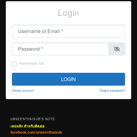
Login
Username or Email
*
Password
*
Remember Me
LOGIN
Create account
Forgot password?
UNSEENTHAISUB’S NOTE
เพจหลัก สำหรับติดต่อ
facebook.com/unseenthaisub