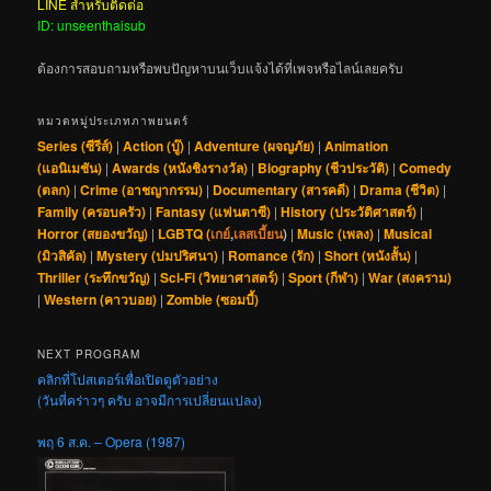
LINE สำหรับติดต่อ
ID: unseenthaisub
ต้องการสอบถามหรือพบปัญหาบนเว็บแจ้งได้ที่เพจหรือไลน์เลยครับ
หมวดหมู่ประเภทภาพยนตร์
Series (ซีรีส์)
|
Action (บู๊)
|
Adventure (ผจญภัย)
|
Animation
(แอนิเมชัน)
|
Awards (หนังชิงรางวัล)
|
Biography (ชีวประวัติ)
|
Comedy
(ตลก)
|
Crime (อาชญากรรม)
|
Documentary (สารคดี)
|
Drama (ชีวิต)
|
Family (ครอบครัว)
|
Fantasy (แฟนตาซี)
|
History (ประวัติศาสตร์)
|
Horror (สยองขวัญ)
|
LGBTQ (
เกย์
,
เลสเบี้ยน
)
|
Music (เพลง)
|
Musical
(มิวสิคัล)
|
Mystery (ปมปริศนา)
|
Romance (รัก)
|
Short (หนังสั้น)
|
Thriller (ระทึกขวัญ)
|
Sci-Fi (วิทยาศาสตร์)
|
Sport (กีฬา)
|
War (สงคราม)
|
Western (คาวบอย)
|
Zombie (ซอมบี้)
NEXT PROGRAM
คลิกที่โปสเตอร์เพื่อเปิดดูตัวอย่าง
(วันที่คร่าวๆ ครับ อาจมีการเปลี่ยนแปลง)
พฤ 6 ส.ค. – Opera (1987)