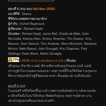
ตอนที่ 6 (จบ) ของ
Half Man (2026)
แนวซีรีส์ :
Drama
ซีรีส์ประเทศสหราชอาณาจักร
ผู้กำกับ :
Eshref Reybrouck
ผู้เขียนบท :
Richard Gadd
นักแสดง :
Richard Gadd, Jamie Bell, Charlie de Melo, Colin
McCredie, Katrina Allen, Antony Strachan, Tim Downie, Amy
Manson, Sam Garioch, Tom Andrews, Neve McIntosh, Marianne
McIvor, Nebli Basani, John Scougall, Kim Chapman, Paul
Giddings, Ewan Black, Martin Donaghy
|
IMDB (9.4)
|
Letterboxd (4.2/5)
|
เรื่องย่อ
เมื่อรูเบน (ริชาร์ด แกดด์) พี่ชายที่ห่างเหินของไนออล (เจมี เบลล์)
ปรากฏตัวในงานแต่งงานของเขา เหตุการณ์นี้ก็ก่อให้เกิดความรุนแรง
ที่พาเราย้อนกลับไปสู่ชีวิตของพวกเขา ตั้งแต่ยุค 80 จนถึงปัจจุบัน
ตอนที่ 6 (จบ)
ไนออลสร้างชีวิตใหม่ขึ้นมาแล้ว แต่ความสัมพันธ์เก่าๆ กลับหวนกลับ
มาอีกครั้งเมื่อโมนาได้กลับมาติดต่อกับรูเบน เหตุการณ์ต่างๆ บาน
ปลายไปสู่จุดจบที่รุนแรงและน่าเศร้า