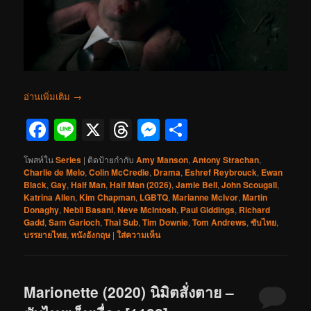
อ่านเพิ่มเติม
→
Facebook
Line
X
Threads
Messenger
Share
โพสท์ใน
Series
|
ติดป้ายกำกับ
Amy Manson
,
Antony Strachan
,
Charlie de Melo
,
Colin McCredie
,
Drama
,
Eshref Reybrouck
,
Ewan
Black
,
Gay
,
Half Man
,
Half Man (2026)
,
Jamie Bell
,
John Scougall
,
Katrina Allen
,
Kim Chapman
,
LGBTQ
,
Marianne McIvor
,
Martin
Donaghy
,
Nebli Basani
,
Neve McIntosh
,
Paul Giddings
,
Richard
Gadd
,
Sam Garioch
,
Thai Sub
,
Tim Downie
,
Tom Andrews
,
ซับไทย
,
บรรยายไทย
,
หนังอังกฤษ
|
ใส่ความเห็น
Marionette (2020) นิมิตสั่งตาย –