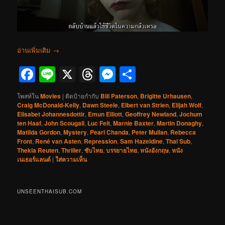
อ่านเพิ่มเติม
→
Facebook
Line
X
Threads
Messenger
Share
โพสท์ใน
Movies
|
ติดป้ายกำกับ
Bill Paterson
,
Brigitte Urhausen
,
Craig McDonald-Kelly
,
Dawn Steele
,
Elbert van Strien
,
Elijah Wolf
,
Elisabet Johannesdottir
,
Emun Elliott
,
Geoffrey Newland
,
Jochum
ten Haaf
,
John Scougall
,
Luc Feit
,
Marnie Baxter
,
Martin Donaghy
,
Matilda Gordon
,
Mystery
,
Pearl Chanda
,
Peter Mullan
,
Rebecca
Front
,
René van Asten
,
Repression
,
Sam Hazeldine
,
Thai Sub
,
Thekla Reuten
,
Thriller
,
ซับไทย
,
บรรยายไทย
,
หนังอังกฤษ
,
หนัง
เนเธอร์แลนด์
|
ใส่ความเห็น
UNSEENTHAISUB.COM