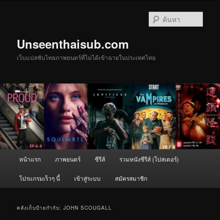
ข้าม
ข้าม
ไป
ไป
ค้นหา
ยัง
บทความ
เนื้อหา
รอง
Unseenthaisub.com
หลัก
เว็บแปลซับไทยภาพยนตร์ที่ไม่ได้เข้าฉายในประเทศไทย
เมนู
หน้าแรก
ภาพยนตร์
ซีรีส์
รวมหนังซีรีส์ (โปสเตอร์)
หลัก
โปรแกรมเร็วๆ นี้
เข้าสู่ระบบ
สมัครสมาชิก
คลังเก็บป้ายกำกับ:
JOHN SCOUGALL