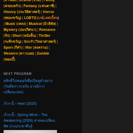
(ครอบครัว)
|
Fantasy (แฟนตาซี)
|
History (ประวัติศาสตร์)
|
Horror
(สยองขวัญ)
|
LGBTQ (
เกย์
,
เลสเบี้ยน
)
|
Music (เพลง)
|
Musical (มิวสิคัล)
|
Mystery (ปมปริศนา)
|
Romance
(รัก)
|
Short (หนังสั้น)
|
Thriller
(ระทึกขวัญ)
|
Sci-Fi (วิทยาศาสตร์)
|
Sport (กีฬา)
|
War (สงคราม)
|
Western (คาวบอย)
|
Zombie
(ซอมบี้)
NEXT PROGRAM
คลิกที่โปสเตอร์เพื่อเปิดดูตัวอย่าง
(วันที่คร่าวๆ ครับ อาจมีการ
เปลี่ยนแปลง)
เร็วๆ นี้ – Heel (2025)
เร็วๆ นี้ – Spring Wind – The
Awakening (2026) สายลมเปลี่ยน
ทิศ ปวงประชาตื่นรู้