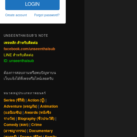
LOGIN
Create account
Forgot password?
UNSEENTHAISUB’S NOTE
เพจหลัก สำหรับติดต่อ
facebook.com/unseenthaisub
LINE สำหรับติดต่อ
ID: unseenthaisub
ต้องการสอบถามหรือพบปัญหาบน
เว็บแจ้งได้ที่เพจหรือไลน์เลยครับ
หมวดหมู่ประเภทภาพยนตร์
Series (ซีรีส์)
|
Action (บู๊)
|
Adventure (ผจญภัย)
|
Animation
(แอนิเมชัน)
|
Awards (หนังชิง
รางวัล)
|
Biography (ชีวประวัติ)
|
Comedy (ตลก)
|
Crime
(อาชญากรรม)
|
Documentary
(สารคดี)
|
Drama (ชีวิต)
|
Family