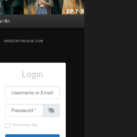
มาชิก
UNSEENTHAISUB.COM
Login
Username or Email
*
Password
*
Remember Me