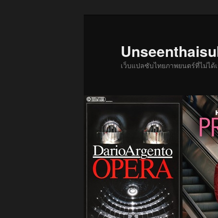
ข้าม
ข้าม
ไป
ไป
ยัง
บทความ
Unseenthais
เนื้อหา
รอง
เว็บแปลซับไทยภาพยนตร์ที่ไม่ไ
หลัก